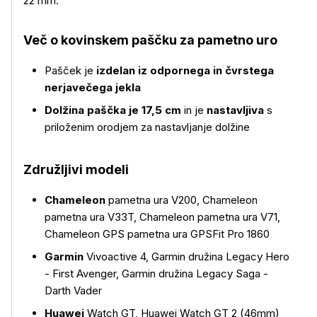
22 mm.
Več o kovinskem paščku
za pametno uro
Pašček je
izdelan iz odpornega in čvrstega
nerjavečega jekla
Dolžina paščka je 17,5 cm
in je
nastavljiva
s
priloženim orodjem za nastavljanje dolžine
Združljivi modeli
Chameleon
pametna ura V200, Chameleon
pametna ura V33T, Chameleon pametna ura V71,
Več o izdelku
Chameleon GPS pametna ura GPSFit Pro 1860
Garmin
Vivoactive 4, Garmin družina Legacy Hero
- First Avenger, Garmin družina Legacy Saga -
Darth Vader
Huawei
Watch GT, Huawei Watch GT 2 (46mm)