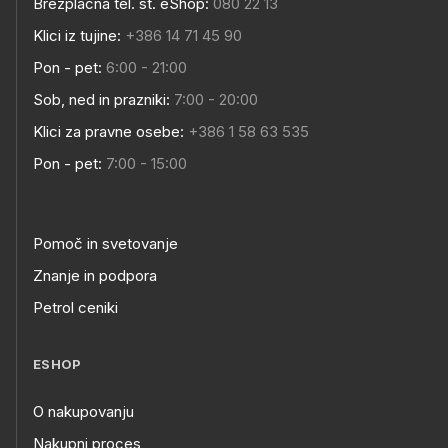
Brezplačna tel. št. eShop:
080 22 13
Klici iz tujine:
+386 14 71 45 90
Pon - pet:
6:00 - 21:00
Sob, ned in prazniki:
7:00 - 20:00
Klici za pravne osebe:
+386 1 58 63 535
Pon - pet:
7:00 - 15:00
Pomoč in svetovanje
Znanje in podpora
Petrol ceniki
ESHOP
O nakupovanju
Nakupni proces