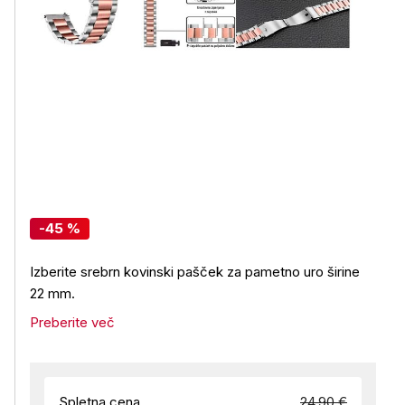
-45 %
Izberite srebrn kovinski pašček za pametno uro širine
22 mm.
Preberite več
Spletna cena
24,90 €