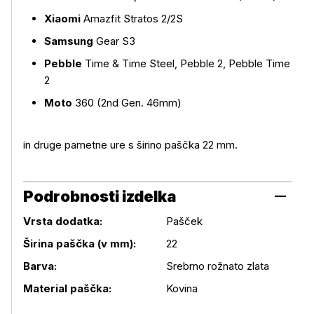
Xiaomi
Amazfit Stratos 2/2S
Samsung
Gear S3
Pebble
Time & Time Steel, Pebble 2, Pebble Time
2
Moto
360 (2nd Gen. 46mm)
in druge pametne ure s širino paščka 22 mm.
Podrobnosti izdelka
Vrsta dodatka:
Pašček
Širina paščka (v mm):
22
Podrobnosti izdelka
Barva:
Srebrno rožnato zlata
Material paščka:
Kovina