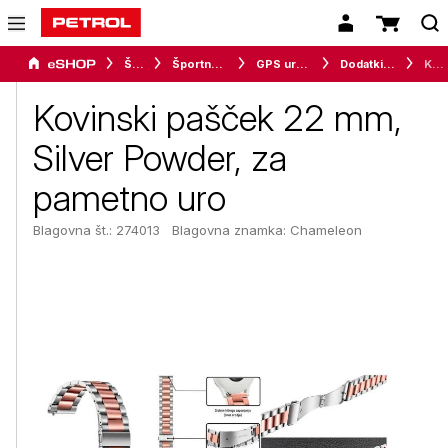
Šport
Športna oprema
GPS ure in merilci
Dodatki za pametne ure
Kovinski pašček 22 mm, Silver Powder, za pametno uro
Kovinski pašček 22 mm,
Silver Powder, za
pametno uro
Blagovna št.: 274013
Blagovna znamka:
Chameleon