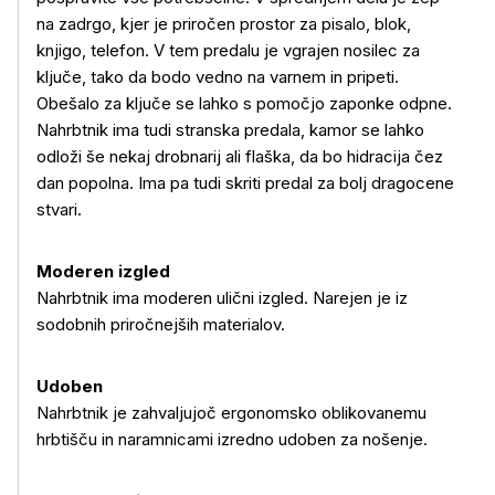
na zadrgo, kjer je priročen prostor za pisalo, blok,
knjigo, telefon. V tem predalu je vgrajen nosilec za
ključe, tako da bodo vedno na varnem in pripeti.
Obešalo za ključe se lahko s pomočjo zaponke odpne.
Nahrbtnik ima tudi stranska predala, kamor se lahko
odloži še nekaj drobnarij ali flaška, da bo hidracija čez
dan popolna. Ima pa tudi skriti predal za bolj dragocene
stvari.
Moderen izgled
Nahrbtnik ima moderen ulični izgled. Narejen je iz
sodobnih priročnejših materialov.
Udoben
Nahrbtnik je zahvaljujoč ergonomsko oblikovanemu
Več o izdelku
hrbtišču in naramnicami izredno udoben za nošenje.