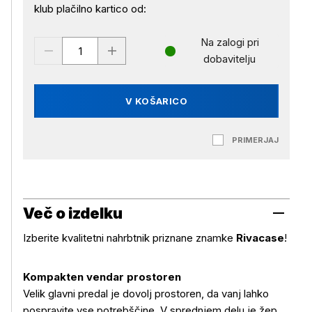
klub plačilno kartico od:
Na zalogi pri
dobavitelju
V KOŠARICO
PRIMERJAJ
Več o izdelku
Izberite kvalitetni nahrbtnik priznane znamke
Rivacase
!
Kompakten vendar prostoren
Velik glavni predal je dovolj prostoren, da vanj lahko
pospravite vse potrebščine. V sprednjem delu je žep