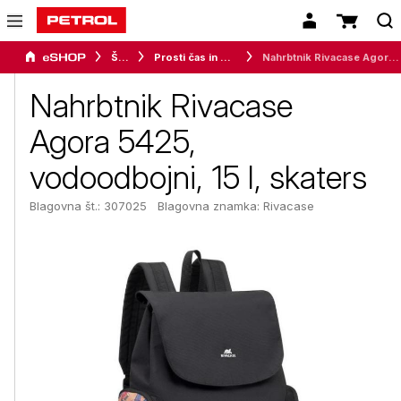
Šport
Prosti čas in moda
Nahrbtnik Rivacase Agora 5425, vodoodbojni, 15 l, skaters
Nahrbtnik Rivacase
Agora 5425,
vodoodbojni, 15 l, skaters
Blagovna št.: 307025
Blagovna znamka:
Rivacase