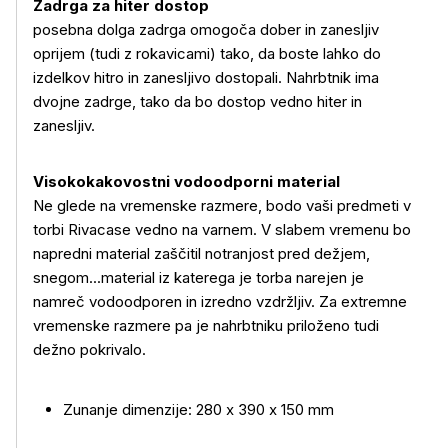
Zadrga za hiter dostop
posebna dolga zadrga omogoča dober in zanesljiv
oprijem (tudi z rokavicami) tako, da boste lahko do
izdelkov hitro in zanesljivo dostopali. Nahrbtnik ima
dvojne zadrge, tako da bo dostop vedno hiter in
zanesljiv.
Visokokakovostni vodoodporni material
Ne glede na vremenske razmere, bodo vaši predmeti v
torbi Rivacase vedno na varnem. V slabem vremenu bo
napredni material zaščitil notranjost pred dežjem,
snegom...material iz katerega je torba narejen je
namreč vodoodporen in izredno vzdržljiv. Za extremne
vremenske razmere pa je nahrbtniku priloženo tudi
dežno pokrivalo.
Zunanje dimenzije: 280 x 390 x 150 mm