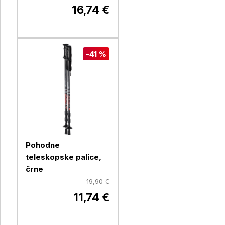
16,74 €
-41 %
Pohodne
teleskopske palice,
črne
19,90 €
11,74 €