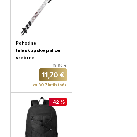
Pohodne
teleskopske palice,
srebrne
19,90 €
11,70 €
za 30 Zlatih točk
-42 %