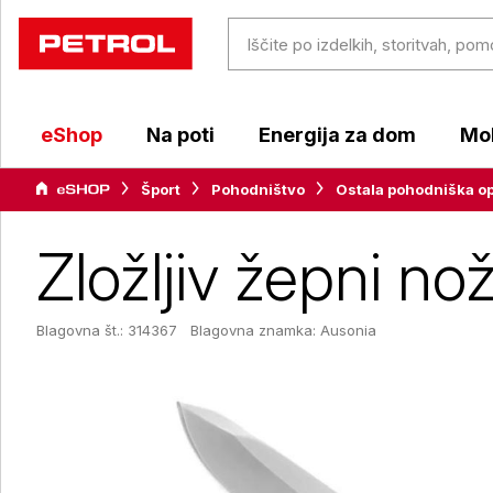
eShop
Na poti
Energija za dom
Mob
Šport
Pohodništvo
Ostala pohodniška o
Zložljiv žepni n
Blagovna št.: 314367
Blagovna znamka:
Ausonia