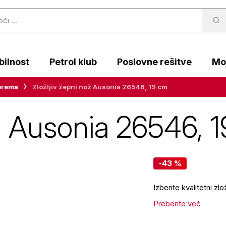
ilnost
Petrol klub
Poslovne rešitve
Moj
prema
Zložljiv žepni nož Ausonia 26546, 19 cm
ož Ausonia 26546, 
-43 %
Izberite kvalitetni z
Preberite več