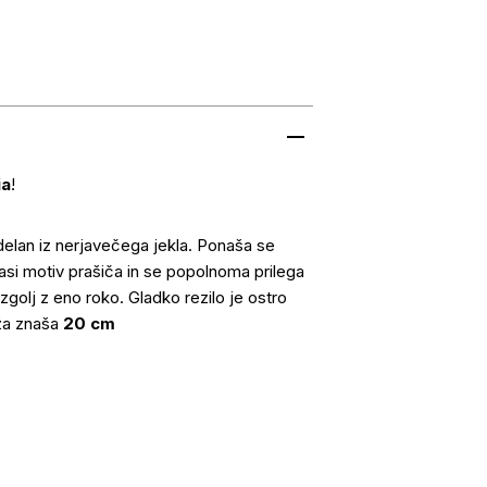
ia
!
delan iz nerjavečega jekla. Ponaša se
asi motiv prašiča in se popolnoma prilega
zgolj z eno roko. Gladko rezilo je ostro
oža znaša
20 cm