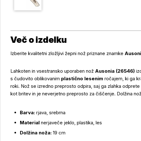
Več o izdelku
Izberite kvalitetni zložljivi žepni nož priznane znamke
Auson
Lahkoten in vsestransko uporaben nož
Ausonia (26546)
iz
s čudovito oblikovanim
plastično lesenim
ročajem, ki ga kr
roki. Nož se izredno preprosto odpira, saj ga zlahka odprete 
kot britev in je neverjetno preprosto za čiščenje. Dolžina n
Več o izdelku
Barva:
rjava, srebrna
Material
nerjaveče jeklo, plastika, les
Dolžina noža:
19 cm