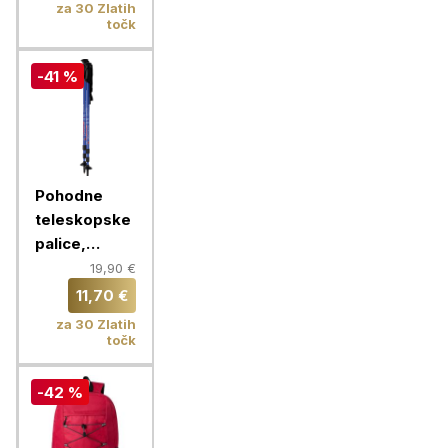
za 30 Zlatih
točk
-41 %
Pohodne
teleskopske
palice,
modre
19,90 €
11,70 €
za 30 Zlatih
točk
-42 %