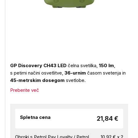
GP Discovery CH43 LED
čelna svetilka,
150 lm
,
s petimi načini osvetlitve,
36-urnim
časom svetenja in
45-metrskim dosegom
svetlobe.
Preberite več
Spletna cena
21,84 €
Obroki s Petrol Pay Loyalty / Petrol
10,92 € x 2