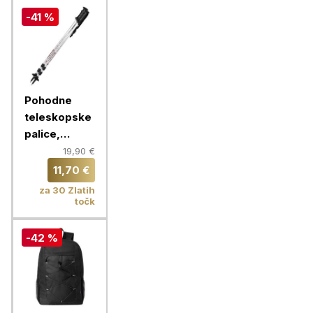
-41 %
Pohodne
teleskopske
palice,
srebrne
19,90 €
11,70 €
za 30 Zlatih
točk
-42 %