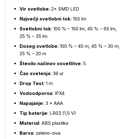
Vir svetlobe
: 2× SMD LED
Največji svetlobni tok
: 150 lm
Svetlobni tok
: 100 % – 150 lm, 45 % – 65 lm,
25 % – 35 lm
Doseg svetlobe
: 100 % – 45 m, 45 % – 30 m,
25 % – 20 m
Število načinov osvetlitve
: 5
Več o izdelku
Čas svetenja
: 36 ur
Drop Test
: 1 m
Vodoodporna
: IPX4
Napajanje
: 3 × AAA
Tip baterije
: LR03 (1,5 V)
Material
: ABS plastika
Barva
: zeleno-siva