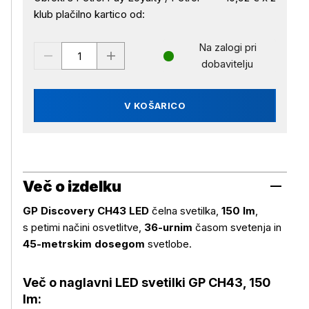
klub plačilno kartico od:
Na zalogi pri
dobavitelju
V KOŠARICO
Več o izdelku
GP Discovery CH43 LED
čelna svetilka,
150 lm
,
s petimi načini osvetlitve,
36-urnim
časom svetenja in
45-metrskim dosegom
svetlobe.
Več o naglavni LED svetilki GP CH43, 150
lm: