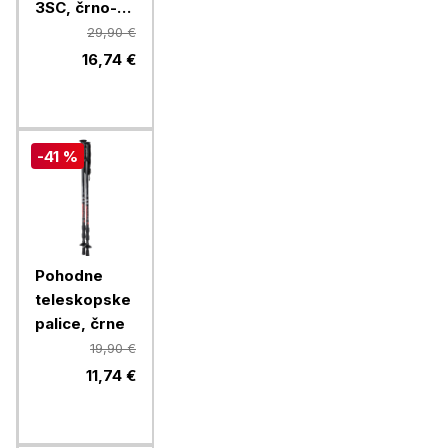
3SC, črno-
rdeče, 2/1
29,90 €
16,74 €
-41 %
Pohodne
teleskopske
palice, črne
19,90 €
11,74 €