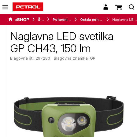
Šport
Pohodništvo
Ostala pohodniška oprema
Naglavna LED svetilka GP CH43, 150 lm
Naglavna LED svetilka
GP CH43, 150 lm
Blagovna št.: 297280
Blagovna znamka:
GP