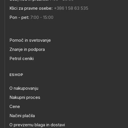
Klici za pravne osebe:
+386 1 58 63 535
Pon - pet:
7:00 - 15:00
Pomoč in svetovanje
Znanje in podpora
Petrol ceniki
ESHOP
O nakupovanju
Nakupni proces
Cene
Načini plačila
O prevzemu blaga in dostavi