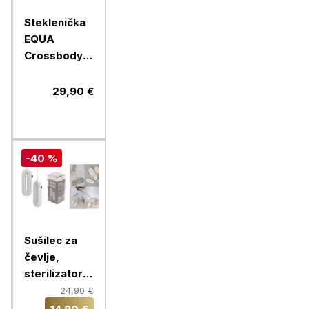
Steklenička
EQUA
Crossbody
Maple,
750ml +
29,90 €
ovitek
-40 %
Sušilec za
čevlje,
sterilizator z
vgrajenim
24,90 €
časovnikom,