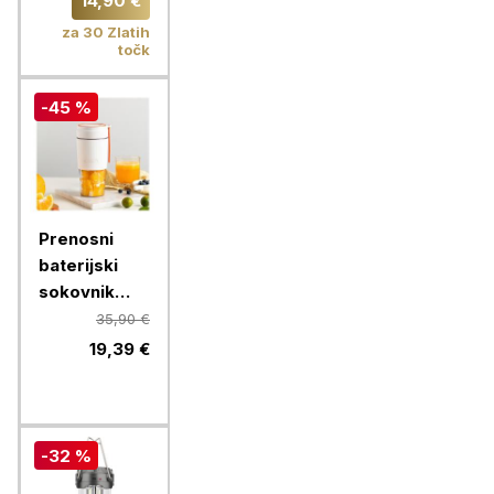
14,90 €
Chameleon
za 30 Zlatih
točk
-45 %
Prenosni
baterijski
sokovnik
Vitamer
35,90 €
19,39 €
-32 %