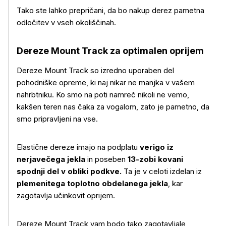
Tako ste lahko prepričani, da bo nakup derez pametna
odločitev v vseh okoliščinah.
Dereze Mount Track za optimalen oprijem
Dereze Mount Track so izredno uporaben del
pohodniške opreme, ki naj nikar ne manjka v vašem
nahrbtniku. Ko smo na poti namreč nikoli ne vemo,
kakšen teren nas čaka za vogalom, zato je pametno, da
smo pripravljeni na vse.
Elastične dereze imajo na podplatu
verigo iz
nerjavečega jekla
in poseben
13-zobi kovani
Več o izdelku
spodnji del v obliki podkve.
Ta je v celoti izdelan iz
plemenitega toplotno obdelanega jekla
, kar
zagotavlja učinkovit oprijem.
Dereze Mount Track vam bodo tako zagotavljale