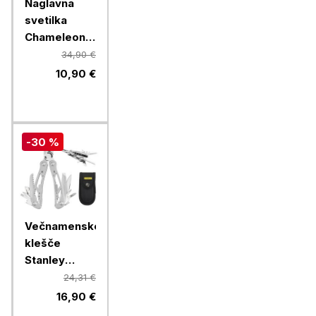
Naglavna
svetilka
Chameleon
B2S
34,90 €
10,90 €
-30 %
Večnamenske
klešče
Stanley
Multi-tool, 12
24,31 €
funkcij
16,90 €