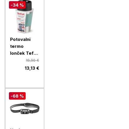
-34 %
Potovalni
termo
lonček Tefal
Sleeve
19,90 €
N2160310,
13,13 €
0,3 l, zelena
-68 %