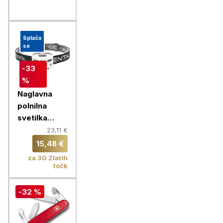
Splača
se
-33
%
Naglavna
polnilna
svetilka
Entac 5W
23,11 €
XPE+RED,
15,48 €
bela
za 30 Zlatih
točk
-32 %