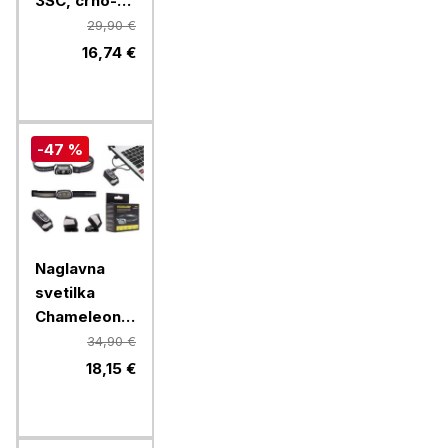
3SC, črno-
rdeče, 2/1
29,90 €
16,74 €
-47 %
Naglavna
svetilka
Chameleon
B2SX - LED
34,90 €
polnilna
18,15 €
svetilka z
rdečo lučko
- črna