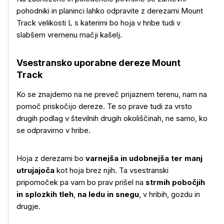
pohodniki in planinci lahko odpravite z derezami Mount
Track velikosti L s katerimi bo hoja v hribe tudi v
slabšem vremenu mačji kašelj.
Vsestransko uporabne dereze Mount
Track
Ko se znajdemo na ne preveč prijaznem terenu, nam na
pomoč priskočijo dereze. Te so prave tudi za vrsto
drugih podlag v številnih drugih okoliščinah, ne samo, ko
se odpravimo v hribe.
Hoja z derezami bo
varnejša in udobnejša ter manj
utrujajoča
kot hoja brez njih. Ta vsestranski
pripomoček pa vam bo prav prišel na
strmih pobočjih
in splozkih tleh
,
na ledu in snegu
, v hribih, gozdu in
drugje.