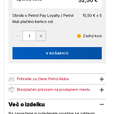
52,50 €
Obroki s Petrol Pay Loyalty / Petrol
10,50 € x 5
klub plačilno kartico od:
Zadnji kosi
V KOŠARICO
Prihranki za člane Petrol kluba
Prihranki za člane Petrol kluba
Brezplačen prevzem na prodajnem mestu
Brezplačen prevzem na prodajnem mestu
Več o izdelku
Na zasnežene in poledenele površine se zahtevni