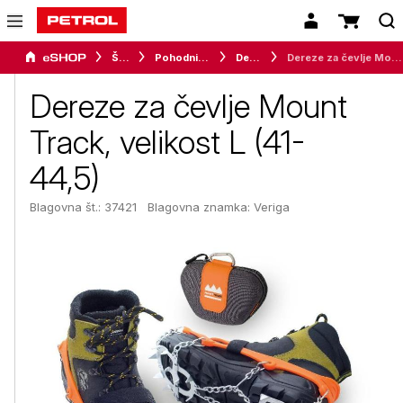
Šport
Pohodništvo
Dereze
Dereze za čevlje Mount Track, velikost L (41-44,5)
Dereze za čevlje Mount
Track, velikost L (41-
44,5)
Blagovna št.: 37421
Blagovna znamka:
Veriga