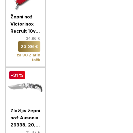
Žepni nož
Victorinox
Recruit 10v1,
0.2503
34,86 €
23,36 €
za 30 Zlatih
točk
-31 %
Zložljiv žepni
nož Ausonia
26338, 20,5
cm
25,47 €