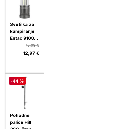
Svetilka za
kampiranje
Entac 91085,
3 W, 120 lm,
19,08 €
3x AA, IP54
12,97 €
-44 %
Pohodne
palice Hill