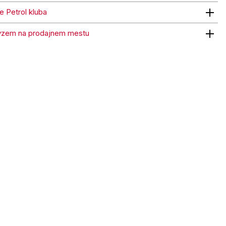
ne Petrol kluba
trol kluba
vzem na prodajnem mestu
 na prodajnem mestu