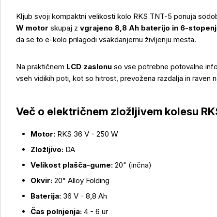
Kljub svoji kompaktni velikosti kolo RKS TNT-5 ponuja sodo
W motor
skupaj z
vgrajeno 8,8 Ah baterijo in 6-stope
da se to e-kolo prilagodi vsakdanjemu življenju mesta.
Na praktičnem
LCD zaslonu
so vse potrebne potovalne infor
vseh vidikih poti, kot so hitrost, prevožena razdalja in raven n
Več o električnem zložljivem kolesu R
Več o izdelku
Motor:
RKS 36 V - 250 W
Zložljivo:
DA
Velikost plašča-gume:
20" (inčna)
Okvir:
20" Alloy Folding
Baterija:
36 V - 8,8 Ah
Čas polnjenja:
4 - 6 ur