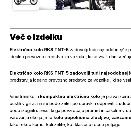
Več o izdelku
Električno kolo RKS TNT-5
zadovolji tudi najsodobnejše p
idealno prevozno sredstvo za voznike, ki se vsak dan sreč
Električno kolo RKS TNT-5 zadovolji tudi najsodobnej
predstavlja idealno prevozno sredstvo za voznike , ki se v
Vsestransko in
kompaktno električno kolo
je prava izbira
pustili v garaži in se bodo želeli po opravkih odpraviti z ud
bodo izognili stresu, ki ga povzročajo promet in čakalne vrste
varovanja okolja je to
kolo popolnoma zložljivo
,
zavzame
tako rekoč kamor koli želite, kot klasično ročno prtljago.