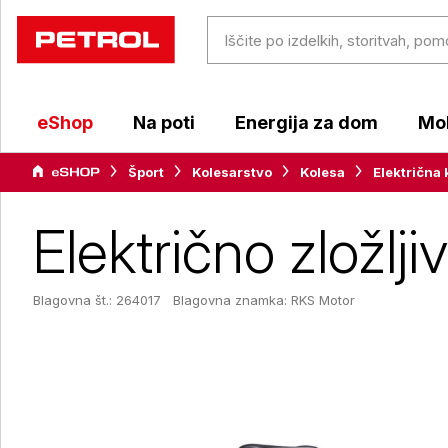
eShop
Na poti
Energija za dom
Mob
Šport
Kolesarstvo
Kolesa
Električna 
Električno zložl
Blagovna št.: 264017
Blagovna znamka:
RKS Motor