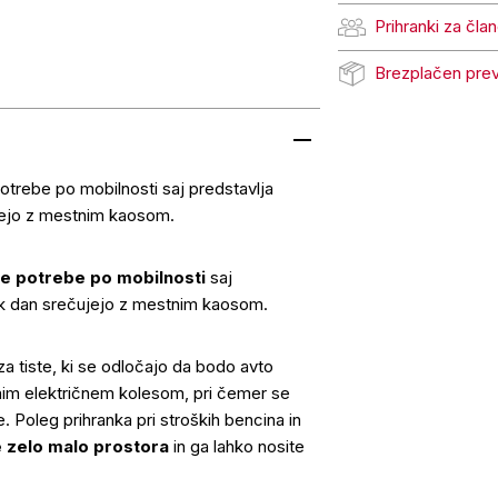
Prihranki za čla
Prihranki za člane Pe
Brezplačen pre
Brezplačen prevzem
otrebe po mobilnosti saj predstavlja
ujejo z mestnim kaosom.
še potrebe po mobilnosti
saj
sak dan srečujejo z mestnim kaosom.
 za tiste, ki se odločajo da bodo avto
obnim električnem kolesom, pri čemer se
. Poleg prihranka pri stroških bencina in
 zelo malo prostora
in ga lahko nosite