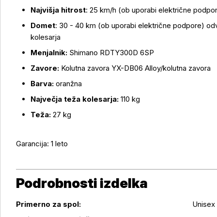
Najvišja hitrost
: 25 km/h (ob uporabi električne podpo
Domet
: 30 - 40 km (ob uporabi električne podpore) odv
kolesarja
Menjalnik:
Shimano RDTY300D 6SP
Zavore:
Kolutna zavora YX-DB06 Alloy/kolutna zavora
Barva:
oranžna
Največja teža kolesarja:
110 kg
Teža:
27 kg
Garancija: 1 leto
Podrobnosti izdelka
Primerno za spol:
Unisex