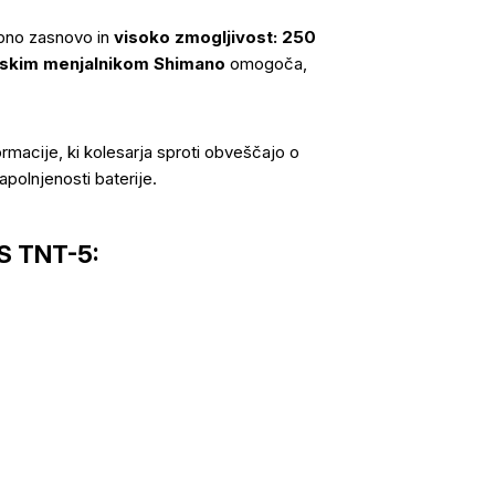
bno zasnovo in
visoko zmogljivost: 250
njskim menjalnikom Shimano
omogoča,
macije, ki kolesarja sproti obveščajo o
apolnjenosti baterije.
KS TNT-5: