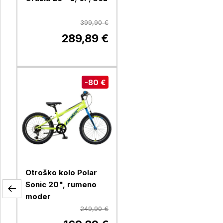
399,90 €
289,89 €
-80 €
Otroško kolo Polar
Sonic 20", rumeno
moder
249,90 €