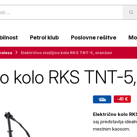
ilnost
Petrol klub
Poslovne rešitve
Moj
kolesa
Električno zložljivo kolo RKS TNT-5, oranžen
jivo kolo RKS TNT-5
-41 €
Električno kolo R
saj predstavlja idea
mestnim kaosom.