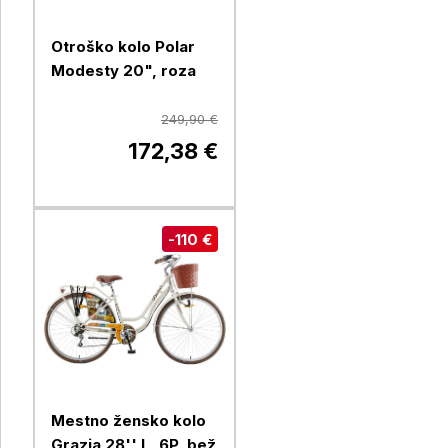
Otroško kolo Polar
Modesty 20", roza
249,90 €
172,38 €
-110 €
Mestno žensko kolo
Grazia 28'' L, 6P, bež