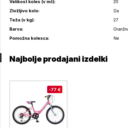
Velikost koles (v inč):
20
Zložljivo kolo:
Da
Podrobnosti izdelka
Teža (v kg):
27
Barva:
Oranžn
Pomožna kolesca:
Ne
Najbolje prodajani izdelki
-77 €