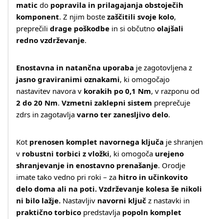
matic
do
popravila in prilagajanja obstoječih
komponent
. Z njim boste
zaščitili svoje kolo
,
preprečili
drage poškodbe
in si občutno
olajšali
redno vzdrževanje
.
Enostavna in natančna uporaba
je zagotovljena z
jasno graviranimi oznakami
, ki omogočajo
nastavitev navora v
korakih po 0,1 Nm
, v razponu od
2 do 20 Nm
.
Vzmetni zaklepni sistem
preprečuje
zdrs in zagotavlja
varno ter zanesljivo delo
.
Kot
prenosen komplet navornega ključa
je shranjen
v
robustni torbici z vložki
, ki omogoča
urejeno
shranjevanje in enostavno prenašanje
. Orodje
imate tako vedno pri roki – za
hitro in učinkovito
delo doma ali na poti. Vzdrževanje kolesa še nikoli
ni bilo lažje.
Nastavljiv
navorni ključ
z nastavki in
praktično torbico
predstavlja
popoln komplet