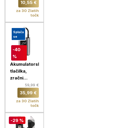
10,55 €
za 30 Zlatih
točk
Splača
se
-40
%
Akumulatorska
tlačilka,
zračni
kompresor
59,99 €
Tellur
35,99 €
TLL158571
za 30 Zlatih
točk
-29 %