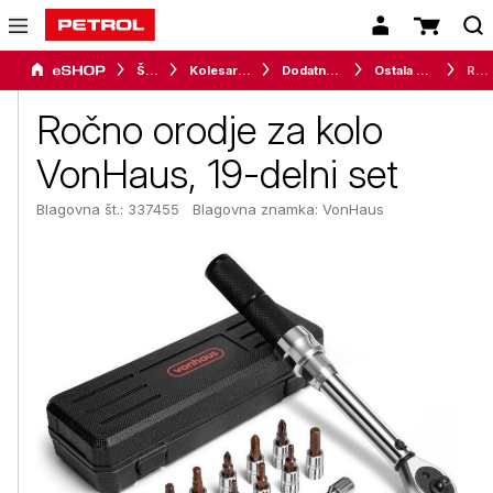
Šport
Kolesarstvo
Dodatna kolesarska oprema
Ostala kolesarska oprema
Ročno orodje za kolo VonHaus, 19-delni set
Ročno orodje za kolo
VonHaus, 19-delni set
Blagovna št.: 337455
Blagovna znamka:
VonHaus