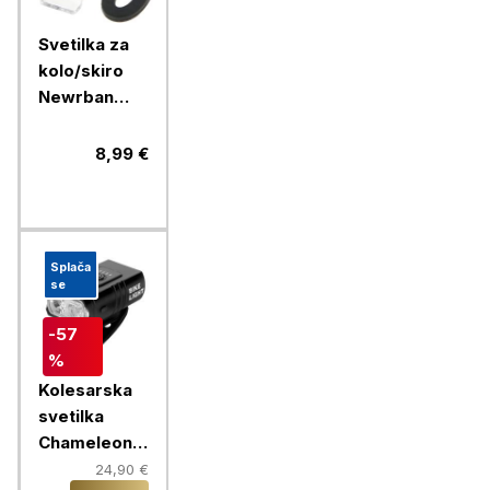
Svetilka za
kolo/skiro
Newrban
Newmlightk,
črna
8,99 €
Splača
se
-57
%
Kolesarska
svetilka
Chameleon
F2 LED
24,90 €