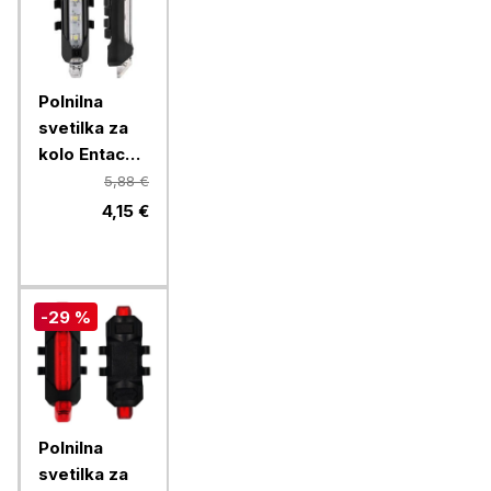
Polnilna
svetilka za
kolo Entac
2W, bela
5,88 €
4,15 €
-29 %
Polnilna
svetilka za