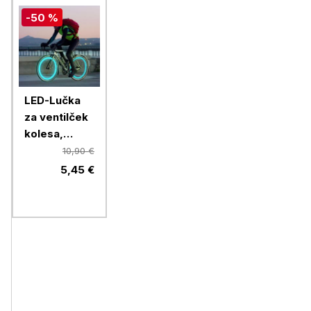
-50 %
LED-Lučka
za ventilček
kolesa,
modra
10,90 €
5,45 €