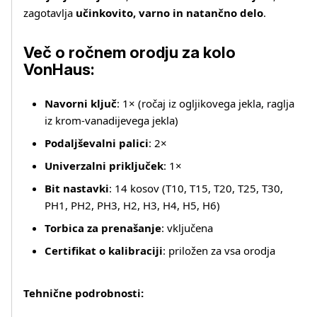
zagotavlja
učinkovito, varno in natančno delo
.
Več o ročnem orodju za kolo
VonHaus:
Navorni ključ
: 1× (ročaj iz ogljikovega jekla, raglja
iz krom‑vanadijevega jekla)
Podaljševalni palici
: 2×
Univerzalni priključek
: 1×
Bit nastavki
: 14 kosov (T10, T15, T20, T25, T30,
PH1, PH2, PH3, H2, H3, H4, H5, H6)
Torbica za prenašanje
: vključena
Certifikat o kalibraciji
: priložen za vsa orodja
Tehnične podrobnosti: