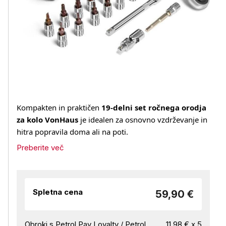
Kompakten in praktičen
19‑delni set ročnega orodja
za kolo VonHaus
je idealen za osnovno vzdrževanje in
hitra popravila doma ali na poti.
Preberite več
Spletna cena
59,90 €
Obroki s Petrol Pay Loyalty / Petrol
11,98 € x 5