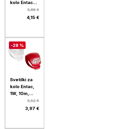
kolo Entac
2W, rdeča
5,88 €
4,15 €
-28 %
Svetilki za
kolo Entac,
1W, 10m,
2xCR2032
5,52 €
3,97 €