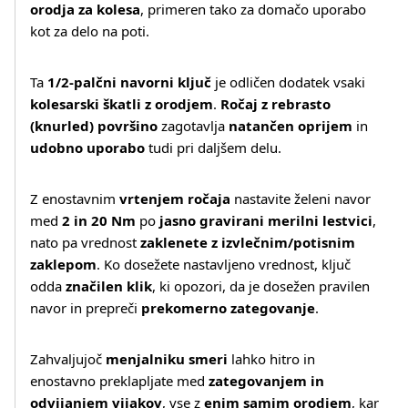
orodja za kolesa
, primeren tako za domačo uporabo
kot za delo na poti.
Ta
1/2‑palčni navorni ključ
je odličen dodatek vsaki
kolesarski škatli z orodjem
.
Ročaj z rebrasto
(knurled) površino
zagotavlja
natančen oprijem
in
udobno uporabo
tudi pri daljšem delu.
Z enostavnim
vrtenjem ročaja
nastavite želeni navor
med
2 in 20 Nm
po
jasno gravirani merilni lestvici
,
nato pa vrednost
zaklenete z izvlečnim/potisnim
zaklepom
. Ko dosežete nastavljeno vrednost, ključ
odda
značilen klik
, ki opozori, da je dosežen pravilen
Več o izdelku
navor in prepreči
prekomerno zategovanje
.
Zahvaljujoč
menjalniku smeri
lahko hitro in
enostavno preklapljate med
zategovanjem in
odvijanjem vijakov
, vse z
enim samim orodjem
, kar