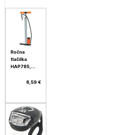
Ročna
tlačilka
HAP785,
38x500 mm
8,59 €