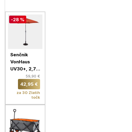
-28 %
Senčnik
VonHaus
UV30+, 2,7
m, oranžen,
59,90 €
samostoječi
42,95 €
za 30 Zlatih
točk