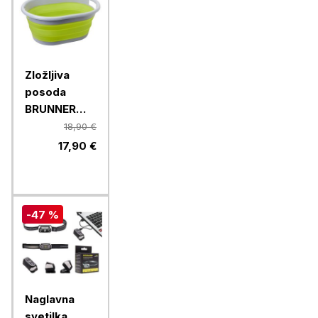
Zložljiva
posoda
BRUNNER
LOTUS
18,90 €
FOLD-AWAY
17,90 €
0203068N.C70,
zelena
-47 %
Naglavna
svetilka