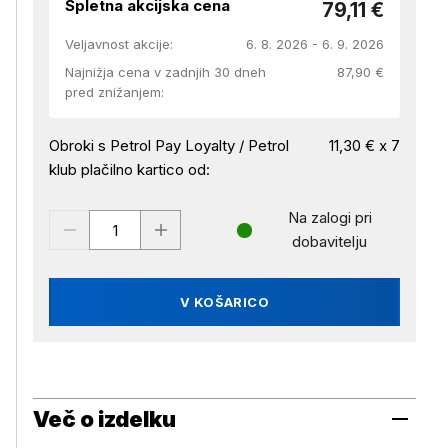
Spletna akcijska cena
79,11 €
Veljavnost akcije:
6. 8. 2026 - 6. 9. 2026
Najnižja cena v zadnjih 30 dneh
87,90 €
pred znižanjem:
Obroki s Petrol Pay Loyalty / Petrol
11,30 € x 7
klub plačilno kartico od:
Na zalogi pri
dobavitelju
V KOŠARICO
Več o izdelku