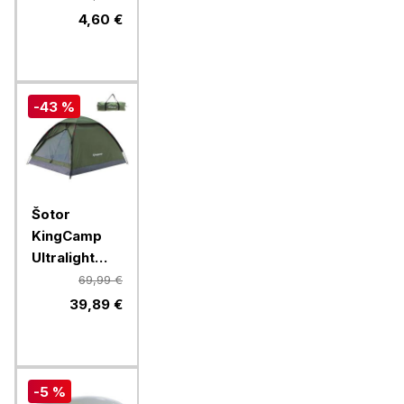
200, 2 kosa
4,60 €
-43 %
Šotor
KingCamp
Ultralight
Mondome II,
69,99 €
KT2427,
39,89 €
Green
-5 %