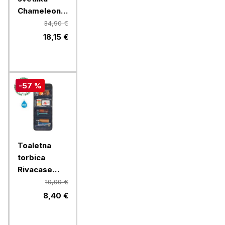
Chameleon
B2SX - LED
34,90 €
polnilna
18,15 €
svetilka z
rdečo lučko
- črna
-57 %
Toaletna
torbica
Rivacase
ECO 8408
19,99 €
8,40 €