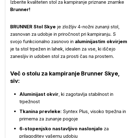
Izberite kvaliteten stol za kampiranje priznane znamke
Brunner!
BRUNNER Stol Skye
je zložljiv 4-nožni zunanji stol,
zasnovan za udobje in priročnost pri kampiranju. S
svojo funkcionalno zasnovo in
aluminijastim okvirjem
je ta stol trpežen in lahek, idealen za vse, ki iščejo
zanesljiv in udoben stol za prosti čas na prostem.
Več o stolu za kampiranje Brunner Skye,
siv:
Aluminijast okvir
, ki zagotavlja stabilnost in
trpežnost
Več o izdelku
Tkanina prevleke
: Syntex Plus, visoko trpežna in
primerna za zunanje pogoje
6-stopenjsko nastavljivo naslonjalo
za
prilagoditev vašemu udobju