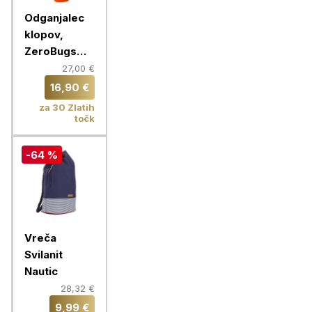
Odganjalec
klopov,
ZeroBugs
PLUS,
27,00 €
oranžna
16,90 €
za 30 Zlatih
točk
-64 %
Vreča
Svilanit
Nautic
28,32 €
9,99 €