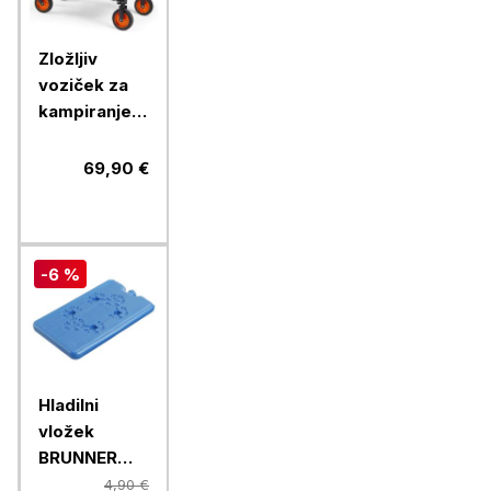
Zložljiv
voziček za
kampiranje
VonHaus
VONDV-
69,90 €
2500308,
do 70 kg
-6 %
Hladilni
vložek
BRUNNER
Coolpad
4,90 €