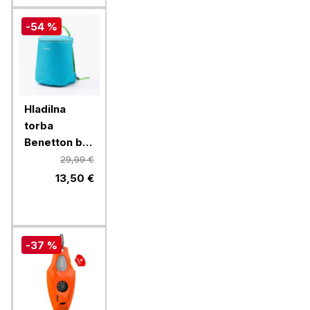
-54 %
Hladilna
torba
Benetton be-
1712-bl-bu
29,99 €
summer,
13,50 €
modra, 7 L
-37 %