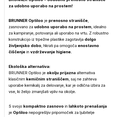
za udobno uporabo na prostem!
BRUNNER Optiloo
je
prenosno stranišče
,
zasnovano za
udobno uporabo na prostem
, idealno
za kampiranje, potovanja ali uporabo na vrtu. Z robustno
konstrukcijo iz trpežne plastike zagotavlja
dolgo
življenjsko dobo
, hkrati pa omogoča
enostavno
čiščenje
in
vzdrževanje higiene
.
Ekološka alternativa:
BRUNNER Optiloo je
okolju prijazna
alternativa
klasičnim
kemičnim straniščem
, saj ne zahteva
uporabe kemikalij za delovanje, kar je odlična izbira za
vse, ki želijo zmanjšati vpliv na okolje.
S svojo
kompaktno zasnovo
in
lahkoto prenašanja
je
Optiloo
nepogrešljiv pripomoček za ljubitelje