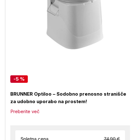
-5 %
BRUNNER Optiloo – Sodobno prenosno stranišče
za udobno uporabo na prostem!
Preberite več
Spletna cena
74,90 €