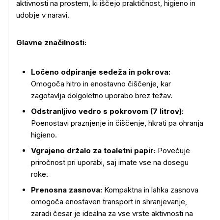
aktivnosti na prostem, ki iščejo praktičnost, higieno in
udobje v naravi.
Glavne značilnosti:
Ločeno odpiranje sedeža in pokrova:
Več o izdelku
Omogoča hitro in enostavno čiščenje, kar
zagotavlja dolgoletno uporabo brez težav.
Odstranljivo vedro s pokrovom (7 litrov):
Poenostavi praznjenje in čiščenje, hkrati pa ohranja
higieno.
Vgrajeno držalo za toaletni papir:
Povečuje
priročnost pri uporabi, saj imate vse na dosegu
roke.
Prenosna zasnova:
Kompaktna in lahka zasnova
omogoča enostaven transport in shranjevanje,
zaradi česar je idealna za vse vrste aktivnosti na