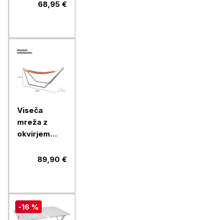
HIGHBACK,
68,95 €
moder
Viseča
mreža z
okvirjem
VonHaus
VONDV-
89,90 €
2500197,
oranžna
-16 %