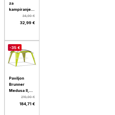
za
kampiranje
Brunner
34,90 €
ACTION KIDS
32,99 €
EQUIFRAME,
rdeč
-35 €
Paviljon
Brunner
Medusa II,
0102034NC30,
219,90 €
300 x 300
184,71 €
cm, zelen