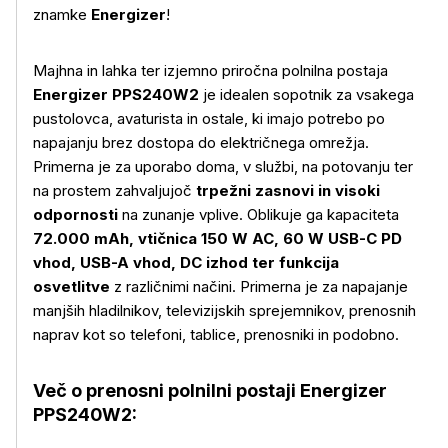
znamke
Energizer
!
Majhna in lahka ter izjemno priročna polnilna postaja
Energizer PPS240W2
je idealen sopotnik za vsakega
pustolovca, avaturista in ostale, ki imajo potrebo po
napajanju brez dostopa do električnega omrežja.
Primerna je za uporabo doma, v službi, na potovanju ter
na prostem zahvaljujoč
trpežni zasnovi in visoki
odpornosti
na zunanje vplive. Oblikuje ga kapaciteta
72.000 mAh, vtičnica 150 W AC, 60 W USB-C PD
vhod, USB-A vhod, DC izhod ter funkcija
osvetlitve
z različnimi načini. Primerna je za napajanje
manjših hladilnikov, televizijskih sprejemnikov, prenosnih
naprav kot so telefoni, tablice, prenosniki in podobno.
Več o prenosni polnilni postaji Energizer
PPS240W2:
Več o izdelku