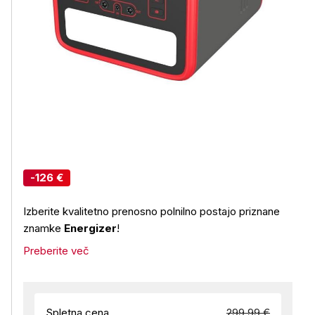
-126 €
Izberite kvalitetno prenosno polnilno postajo priznane
znamke
Energizer
!
Preberite več
Spletna cena
299,99 €