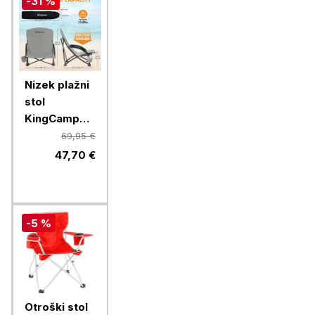
-31 %
Nizek plažni
stol
KingCamp
KC3841, siv
69,95 €
47,70 €
-5 %
Otroški stol