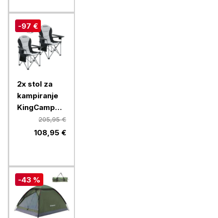
-97 €
2x stol za
kampiranje
KingCamp
Simpsons
205,95 €
KC2008,
108,95 €
črn/siv, (2
kosa)
-43 %