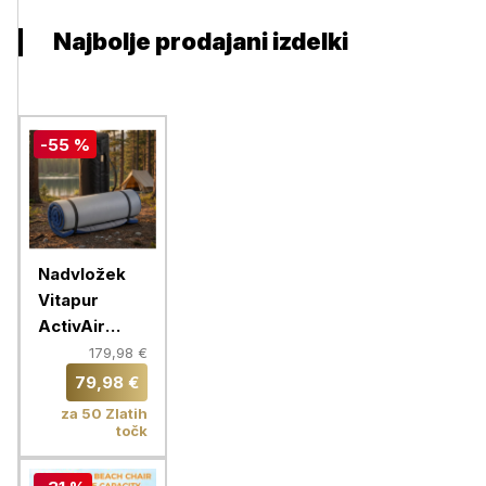
Najbolje prodajani izdelki
-55 %
Nadvložek
Vitapur
ActivAir
ToGo,
179,98 €
140X200 cm
79,98 €
za 50 Zlatih
točk