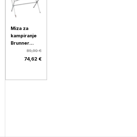
Miza za
kampiranje
Brunner
SILVER
89,90 €
GAPLESS
74,62 €
LEVEL 4
0406076N