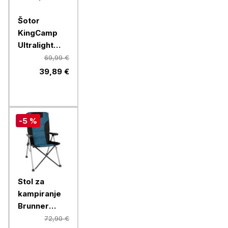
Šotor
KingCamp
Ultralight
Mondome II,
69,99 €
KT2427,
39,89 €
Green
-5 %
Stol za
kampiranje
Brunner
RAPTOR
72,90 €