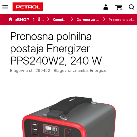
Šport
Kampiranje
Oprema za kampiranje
Prenosna polnilna postaja Energizer PPS240W2, 240 W
Prenosna polnilna
postaja Energizer
PPS240W2, 240 W
Blagovna št.: 299452
Blagovna znamka:
Energizer