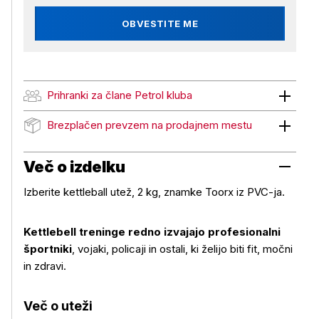
OBVESTITE ME
Prihranki za člane Petrol kluba
Prihranki za člane Petrol kluba
Brezplačen prevzem na prodajnem mestu
Brezplačen prevzem na prodajnem mestu
Več o izdelku
Izberite kettleball utež, 2 kg, znamke Toorx iz PVC-ja.
Kettlebell treninge redno izvajajo profesionalni
športniki
, vojaki, policaji in ostali, ki želijo biti fit, močni
in zdravi.
Več o izdelku
Več o uteži