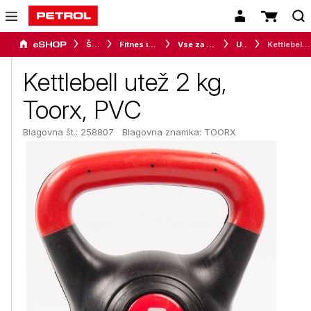
Šport
Fitnes in vadba
Vse za vadbo
Uteži
Kettlebell utež 2 kg, Toorx, PVC
Kettlebell utež 2 kg,
Toorx, PVC
Blagovna št.: 258807
Blagovna znamka:
TOORX