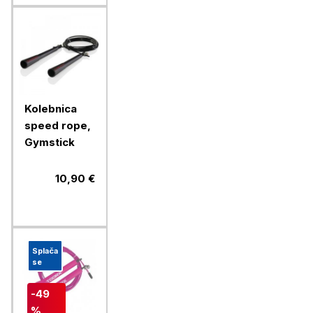
Kolebnica
speed rope,
Gymstick
10,90 €
Splača
se
-49
%