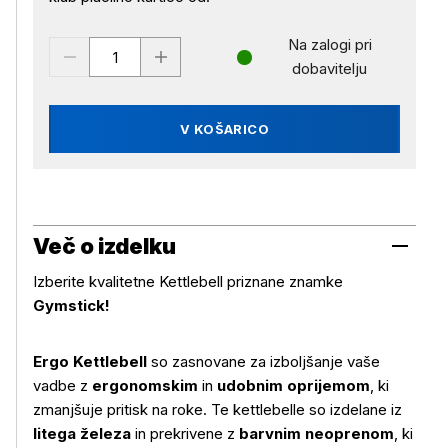
Na zalogi pri
dobavitelju
V KOŠARICO
Več o izdelku
Izberite kvalitetne Kettlebell priznane znamke
Gymstick!
Ergo Kettlebell
so zasnovane za izboljšanje vaše
vadbe z
ergonomskim
in
udobnim oprijemom
, ki
zmanjšuje pritisk na roke. Te kettlebelle so izdelane iz
litega železa
in prekrivene z
barvnim neoprenom
, ki