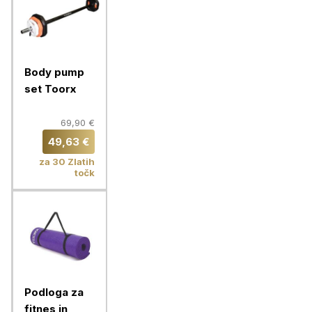
Body pump
set Toorx
69,90 €
49,63 €
za 30 Zlatih
točk
Podloga za
fitnes in