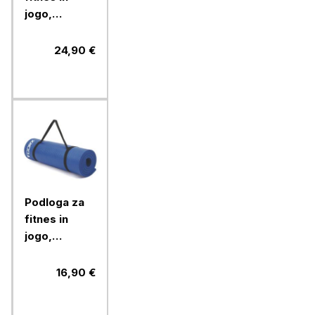
jogo,
gimnastiko
Toorx,
24,90 €
vijolična
Podloga za
fitnes in
jogo,
gimnastiko
Toorx,
16,90 €
modra