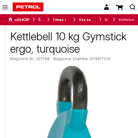
Šport
Fitnes in vadba
Vse za vadbo
Uteži
Kettlebell 10 kg Gymstick ergo, turquoise
Kettlebell 10 kg Gymstick
ergo, turquoise
Blagovna št.: 321798
Blagovna znamka:
GYMSTICK