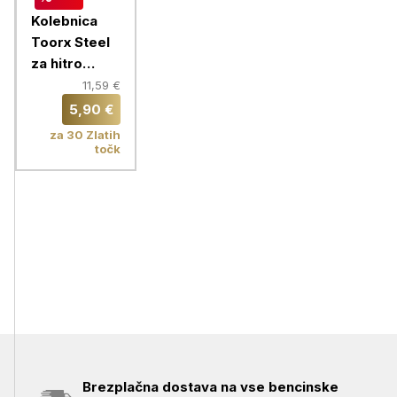
Kolebnica
Toorx Steel
za hitro
skakanje,
11,59 €
roza
5,90 €
za 30 Zlatih
točk
Brezplačna dostava na vse bencinske