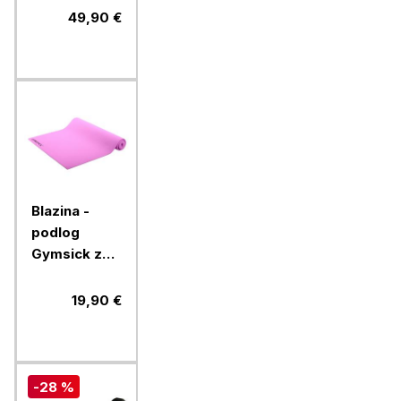
49,90 €
Blazina -
podlog
Gymsick za
telovadbo in
jogo,
19,90 €
170x60x0,5
cm, pink
-28 %