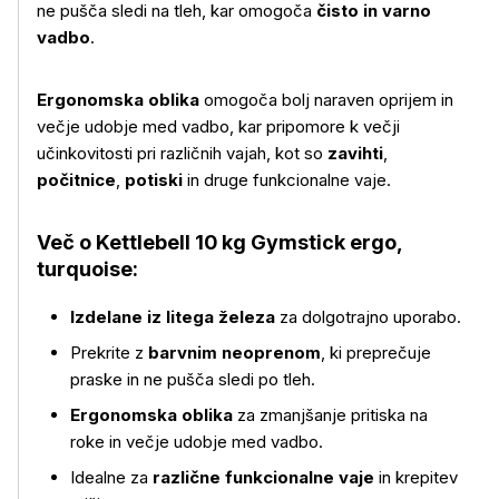
ne pušča sledi na tleh, kar omogoča
čisto in varno
vadbo
.
Ergonomska oblika
omogoča bolj naraven oprijem in
večje udobje med vadbo, kar pripomore k večji
učinkovitosti pri različnih vajah, kot so
zavihti
,
počitnice
,
potiski
in druge funkcionalne vaje.
Več o izdelku
Več o Kettlebell 10 kg Gymstick ergo,
turquoise:
Izdelane iz litega železa
za dolgotrajno uporabo.
Prekrite z
barvnim neoprenom
, ki preprečuje
praske in ne pušča sledi po tleh.
Ergonomska oblika
za zmanjšanje pritiska na
roke in večje udobje med vadbo.
Idealne za
različne funkcionalne vaje
in krepitev