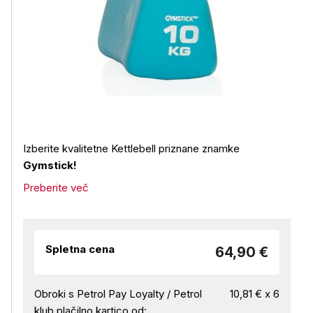
Izberite kvalitetne Kettlebell priznane znamke
Gymstick!
Preberite več
Spletna cena
64,90 €
Obroki s Petrol Pay Loyalty / Petrol
10,81 € x 6
klub plačilno kartico od: