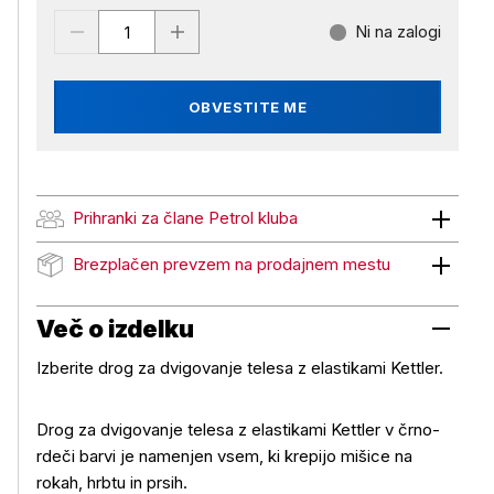
Ni na zalogi
OBVESTITE ME
Prihranki za člane Petrol kluba
Prihranki za člane Petrol kluba
Brezplačen prevzem na prodajnem mestu
Brezplačen prevzem na prodajnem mestu
Več o izdelku
Izberite drog za dvigovanje telesa z elastikami Kettler.
Drog za dvigovanje telesa z elastikami Kettler v črno-
rdeči barvi je namenjen vsem, ki krepijo mišice na
rokah, hrbtu in prsih.
Več o izdelku