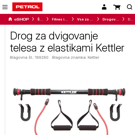
Šport
Fitnes in vadba
Vse za vadbo
Drogovi, ročke in trakovi
Drog za dvigovanje telesa z elastikami Kettler
Drog za dvigovanje
telesa z elastikami Kettler
Blagovna št.: 199260
Blagovna znamka:
Kettler