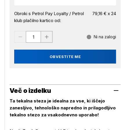
Obroki s Petrol Pay Loyalty / Petrol
79,16 € x 24
klub plačilno kartico od:
Ni na zalogi
OBVESTITE ME
Več o izdelku
Ta tekalna steza je idealna za vse, ki iščejo
zanesljivo, tehnološko napredno in prilagodljivo
tekalno stezo za vsakodnevno uporabo!