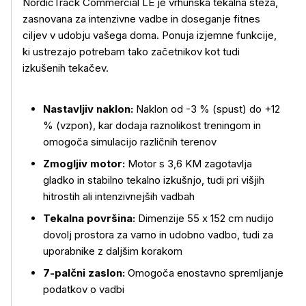
NordicTrack Commercial LE je vrhunska tekalna steza,
zasnovana za intenzivne vadbe in doseganje fitnes
ciljev v udobju vašega doma. Ponuja izjemne funkcije,
ki ustrezajo potrebam tako začetnikov kot tudi
izkušenih tekačev.
Nastavljiv naklon:
Naklon od -3 % (spust) do +12
% (vzpon), kar dodaja raznolikost treningom in
omogoča simulacijo različnih terenov
Zmogljiv motor:
Motor s 3,6 KM zagotavlja
gladko in stabilno tekalno izkušnjo, tudi pri višjih
hitrostih ali intenzivnejših vadbah
Tekalna površina:
Dimenzije 55 x 152 cm nudijo
dovolj prostora za varno in udobno vadbo, tudi za
uporabnike z daljšim korakom
7-palčni zaslon:
Omogoča enostavno spremljanje
podatkov o vadbi