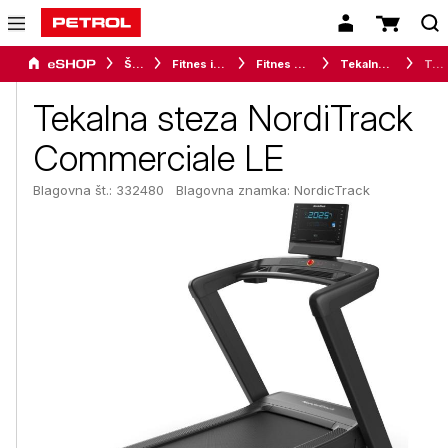
Šport
Fitnes in vadba
Fitnes naprave
Tekalne steze
Tekalna steza NordiTrack Commerciale LE
Tekalna steza NordiTrack
Commerciale LE
Blagovna št.: 332480
Blagovna znamka:
NordicTrack