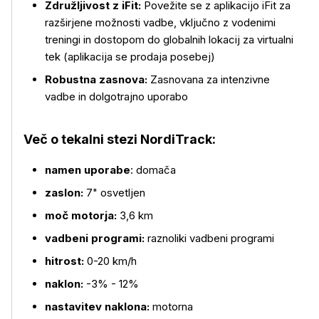
Združljivost z iFit:
Povežite se z aplikacijo iFit za
razširjene možnosti vadbe, vključno z vodenimi
treningi in dostopom do globalnih lokacij za virtualni
tek (aplikacija se prodaja posebej)
Več o izdelku
Robustna zasnova:
Zasnovana za intenzivne
vadbe in dolgotrajno uporabo
Več o tekalni stezi
NordiTrack:
namen uporabe
: domača
zaslon:
7" osvetljen
moč motorja:
3,6 km
vadbeni programi:
raznoliki vadbeni programi
hitrost:
0-20 km/h
naklon:
-3% - 12%
nastavitev naklona:
motorna