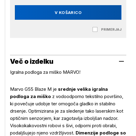
V KOŠARICO
PRIMERJAJ
Več o izdelku
Igralna podloga za miško MARVO!
Marvo G55 Blaze M je
srednje velika igralna
podloga za miško
z vodoodporno tekstilno površino,
ki povečuje udobje ter omogoča gladko in stabilno
Več o izdelku
drsenje. Optimizirana je za sledenje tako laserskim kot
optičnim senzorjem, kar zagotavlja izboljšan nadzor.
Visokokakovostni robovi s šivi, odporni proti obrabi,
podaljšujejo njeno vzdržljivost.
Dimenzije podloge so