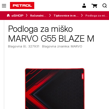
Računalništvo
Tipkovnice in miške
Podloga za miško MARVO G55 BLAZE M
Podloga za miško
MARVO G55 BLAZE M
Blagovna št.: 327931
Blagovna znamka:
MARVO