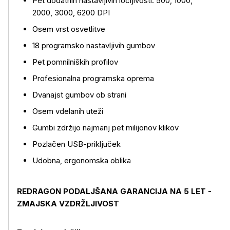
Pet dodatnih nastavljivih ločljivosti: 500, 1000,
2000, 3000, 6200 DPI
Osem vrst osvetlitve
18 programsko nastavljivih gumbov
Pet pomnilniških profilov
Profesionalna programska oprema
Dvanajst gumbov ob strani
Osem vdelanih uteži
Gumbi zdržijo najmanj pet milijonov klikov
Več o izdelku
Pozlačen USB-priključek
Udobna, ergonomska oblika
REDRAGON PODALJŠANA GARANCIJA NA 5 LET -
ZMAJSKA VZDRŽLJIVOST