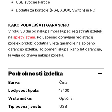
USB zvočne kartice
Dodatki za konzole (PS4, XBOX, Switch) in PC
KAKO PODALJŠATI GARANCIJO
V roku 30 dni od nakupa mora kupec registrirati izdelek
na
spletni strani
. Po uspešno opravljeni registraciji,
izdelek pridobi dodatna 3 leta garancije na splošno
garancijo izdelka. To pomeni skupaj kar 5 let garancije,
ki velja od dneva nakupa izdelka.
Podrobnosti izdelka
Barva:
Črna
Ločljivost tipala:
12400
Podrobnosti izdelka
Vrsta miške:
Optična
Tip povezljivosti:
USB