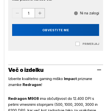
Ni na zalogi
OBVESTITE ME
PRIMERJAJ
Več o izdelku
Izberite kvalitetno gaming miško
Impact
priznane
znamke
Redragon
!
Redragon M908
ima občutljivost do 12.400 DPI s
petimi vmesnimi stopnjami (500, 1000, 2000, 3000 in
6200 DPI), kar več kot zadostuje tako za vsakdanje