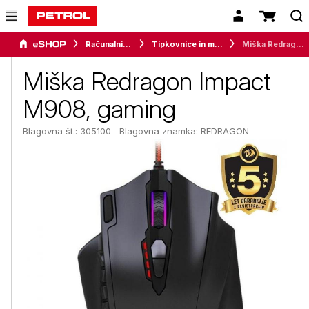
Računalništvo
Tipkovnice in miške
Miška Redragon Impact M908, gaming
Miška Redragon Impact
M908, gaming
Blagovna št.: 305100
Blagovna znamka:
REDRAGON