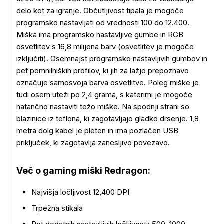
delo kot za igranje. Občutljivost tipala je mogoče
programsko nastavljati od vrednosti 100 do 12.400.
Miška ima programsko nastavljive gumbe in RGB
osvetlitev s 16,8 milijona barv (osvetlitev je mogoče
izključiti). Osemnajst programsko nastavljivih gumbov in
pet pomnilniških profilov, ki jih za lažjo prepoznavo
označuje samosvoja barva osvetlitve. Poleg miške je
tudi osem uteži po 2,4 grama, s katerimi je mogoče
natančno nastaviti težo miške. Na spodnji strani so
blazinice iz teflona, ki zagotavljajo gladko drsenje. 1,8
metra dolg kabel je pleten in ima pozlačen USB
priključek, ki zagotavlja zanesljivo povezavo.
Več o gaming miški Redragon:
Najvišja ločljivost 12,400 DPI
Trpežna stikala