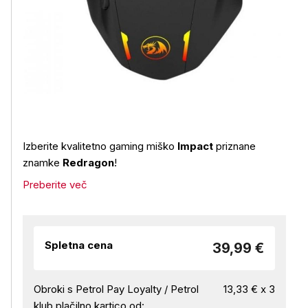
Izberite kvalitetno gaming miško
Impact
priznane
znamke
Redragon
!
Preberite več
Spletna cena
39,99 €
Obroki s Petrol Pay Loyalty / Petrol
13,33 € x 3
klub plačilno kartico od: