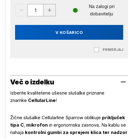
Na zalogi pri
dobavitelju
V KOŠARICO
PRIMERJAJ
Več o izdelku
Izberite kvalitetene ušesne slušalke priznane
znamke
CellularLine
!
Žične slušalke Cellularline Sparrow oblikuje
priključek
Več o izdelku
tipa C
,
mikrofon
in ergonomska zasnova. Na kablu se
nahaja
kontrolni gumbi za sprejem klica ter nadzor