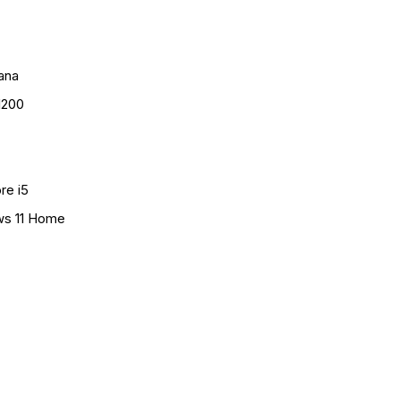
rana
1200
re i5
s 11 Home