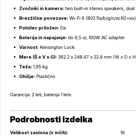
Zvočniki in kamera:
two built-in stereo speakers, dua
Brezžične povezave:
Wi-Fi 6 (802.11a/b/g/n/acR2+ax),
Polnilec priložen:
Da
Baterija in napajanje:
do 9,5 ur, 100W AC adapter
Varnost:
Kensington Lock
Mere (Š x V x G):
362.2 x 248.47 x 22.9 mm (W x D x H
Teža:
1,95 kg
Ohišje:
Plastično
Garancija: 2 leti, baterija 1 leto
Podrobnosti izdelka
Velikost zaslona (v inčih):
16