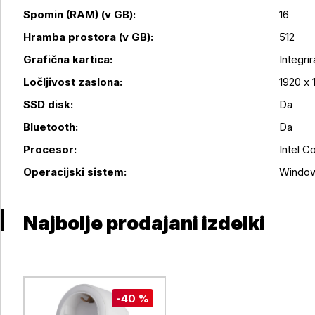
Spomin (RAM) (v GB):
16
Hramba prostora (v GB):
512
Grafična kartica:
Integri
Podrobnosti izdelka
Ločljivost zaslona:
1920 x 
SSD disk:
Da
Bluetooth:
Da
Procesor:
Intel Co
Operacijski sistem:
Window
Najbolje prodajani izdelki
-40 %