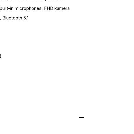
l built-in microphones, FHD kamera
 Bluetooth 5.1
)