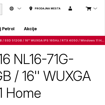
PRODAJNA MESTA
 Petrol
Akcije
Prenosni računalnik Acer Nitro Lite 16 NL16-71G-50DT i5-13420H / 16GB / SSD 512GB / 16'' WUXGA IPS 165Hz / RTX 4050 / Windows 11 Home
 16 NL16-71G-
GB / 16'' WUXGA
11 Home