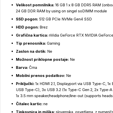
Velikost pomnilnika:
16 GB 1 x 8 GB DDR5 RAM (onboa
24 GB DDR RAM by using on singel soDIMM module
SSD pogon:
512 GB PCIe NVMe Gen4 SSD
Več o izdelku
HDD pogon:
Brez
Grafična kartica:
nVidia GeForce RTX NVIDIA GeForc
Tip prenosnika:
Gaming
Zaslon na dotik:
Ne
Možnost priklopne postaje:
Ne
Barva:
Črna
Mobilni prenos podatkov:
Ne
Priključki:
1x HDMI 2.1, Displayport via USB Type-C, 1x 
USB Type-C), 3x USB 3.2 (1x Type-C Gen 2, 2x Type-A G
1x 3.5 mm speaker/headphone/line-out (supports heads
Čitalec kartic:
ne
Tipkovnica in miška:
slovenska, osvetljena, z numeričn