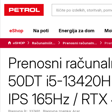
eShop
Na poti
Energija za dom
Mob
Računalništvo
Prenosni računalniki
Prenosni računal
50DT i5-13420H 
IPS 165Hz / RTX
Blagovna št.: 337491
Blagovna znamka:
Acer