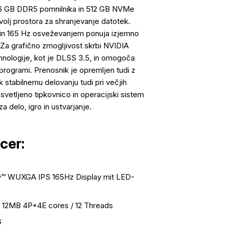
ma 16 GB DDR5 pomnilnika in 512 GB NVMe
ovolj prostora za shranjevanje datotek.
) in 165 Hz osveževanjem ponuja izjemno
o. Za grafično zmogljivost skrbi NVIDIA
nologije, kot je DLSS 3.5, in omogoča
 programi. Prenosnik je opremljen tudi z
 stabilnemu delovanju tudi pri večjih
svetljeno tipkovnico in operacijski sistem
 delo, igro in ustvarjanje.
cer:
w™ WUXGA IPS 165Hz Display mit LED-
), 12MB 4P+4E cores / 12 Threads
G