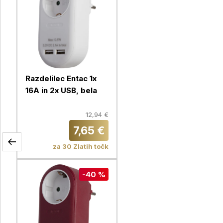
Razdelilec Entac 1x
16A in 2x USB, bela
12,94 €
7,65 €
za 30 Zlatih točk
-40 %