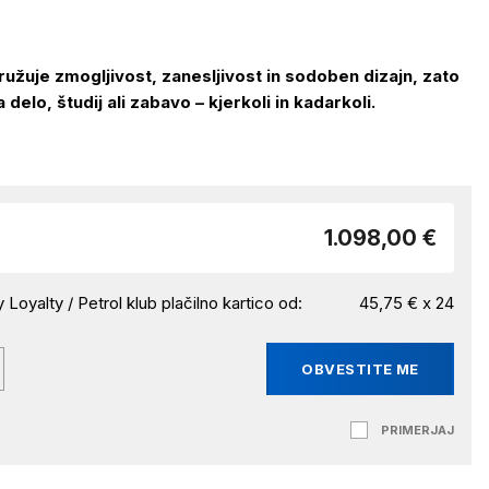
užuje zmogljivost, zanesljivost in sodoben dizajn, zato
 delo, študij ali zabavo – kjerkoli in kadarkoli.
1.098,00 €
 Loyalty / Petrol klub plačilno kartico od:
45,75 € x 24
OBVESTITE ME
PRIMERJAJ