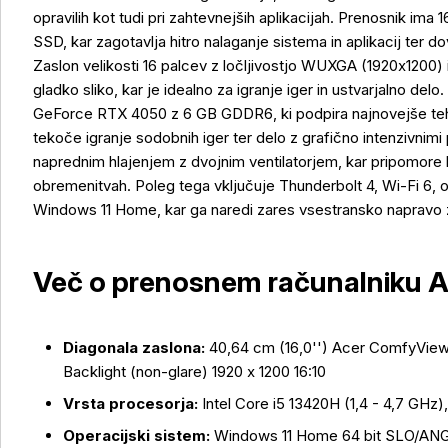
opravilih kot tudi pri zahtevnejših aplikacijah. Prenosnik i
SSD, kar zagotavlja hitro nalaganje sistema in aplikacij ter d
Zaslon velikosti 16 palcev z ločljivostjo WUXGA (1920x1200
gladko sliko, kar je idealno za igranje iger in ustvarjalno del
GeForce RTX 4050 z 6 GB GDDR6, ki podpira najnovejše teh
tekoče igranje sodobnih iger ter delo z grafično intenzivnimi
naprednim hlajenjem z dvojnim ventilatorjem, kar pripomore k
obremenitvah. Poleg tega vključuje Thunderbolt 4, Wi-Fi 6, o
Windows 11 Home, kar ga naredi zares vsestransko napravo za
Več o prenosnem računalniku A
Diagonala zaslona:
40,64 cm (16,0'') Acer ComfyVie
Backlight (non-glare) 1920 x 1200 16:10
Vrsta procesorja:
Intel Core i5 13420H (1,4 - 4,7 GHz
Operacijski sistem:
Windows 11 Home 64 bit SLO/AN