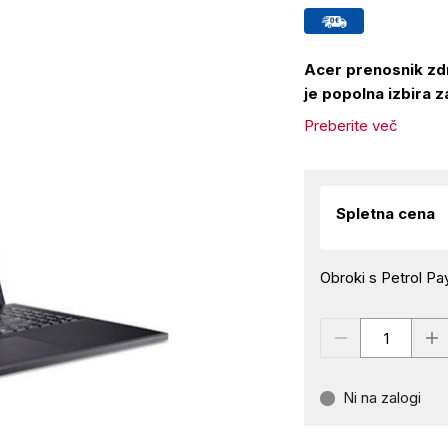
Acer prenosnik zdr
je popolna izbira za
Preberite več
Spletna cena
Obroki s Petrol Pay
Ni na zalogi