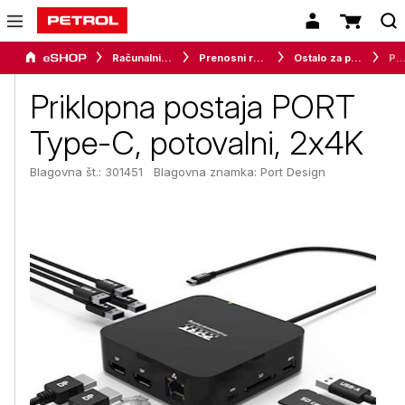
Računalništvo
Prenosni računalniki
Ostalo za prenosnike
Priklopna postaja PORT Type-C, potoval
Priklopna postaja PORT
Type-C, potovalni, 2x4K
Blagovna št.: 301451
Blagovna znamka:
Port Design