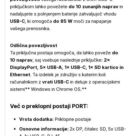
priključkom lahko povežete
do 10 zunanjih naprav
in
nadaljujete s polnjenjem baterije zahvaljujoč vhodu
USB-C
, ki omogoča
do 85 W
moči za napajanje
vašega prenosnika.
Odlična povezljivost
Ta priključna postaja omogoča, da lahko poveže
do
10 naprav
, saj vsebuje naslednje priključke:
2×
DisplayPort, 5× USB-A, 1× USB-C, 1× SD kartico in
Ethernet
. Ta izdelek je združljiv s katerim koli
Več o izdelku
računalnikom z
vrati USB-C
in deluje z operacijskimi
sistemi** Windows in Chrome OS.**
Več o preklopni postaji PORT:
Vrsta dodatka:
Priklopne postaje
Osnovne informacije:
2x DP, čitalec SD, 5x USB-