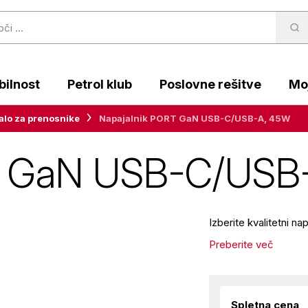
ilnost
Petrol klub
Poslovne rešitve
Moj
alo za prenosnike
Napajalnik PORT GaN USB-C/USB-A, 45W
T GaN USB-C/USB
Izberite kvalitetni na
Preberite več
Spletna cena