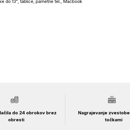
ke do 13", tablice, pametne tel., Macbook
ačila do 24 obrokov brez
Nagrajevanje zvestobe 
obresti
točkami