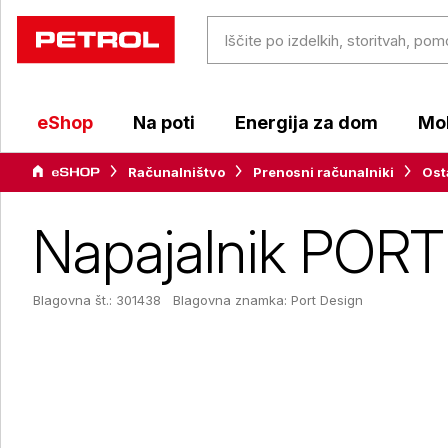
eShop
Na poti
Energija za dom
Mob
Računalništvo
Prenosni računalniki
Ost
Napajalnik POR
Blagovna št.: 301438
Blagovna znamka:
Port Design