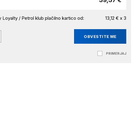
39,37 €
 Loyalty / Petrol klub plačilno kartico od:
13,12 € x 3
OBVESTITE ME
PRIMERJAJ