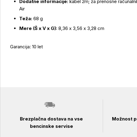
Dodatne informacije:
kabel 2m; za prenosne računalni
Air
Teža:
68 g
Mere (Š x V x G):
8,36 x 3,56 x 3,28 cm
Garancija: 10 let
Brezplačna dostava na vse
Možnost pl
bencinske servise