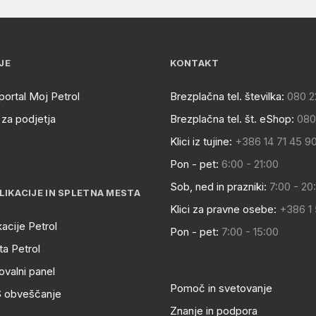
JE
KONTAKT
portal Moj Petrol
Brezplačna tel. številka:
080 2
za podjetja
Brezplačna tel. št. eShop:
080
Klici iz tujine:
+386 14 71 45 9
Pon - pet:
6:00 - 21:00
Sob, ned in prazniki:
7:00 - 20
LIKACIJE IN SPLETNA MESTA
Klici za pravne osebe:
+386 1
kacije Petrol
Pon - pet:
7:00 - 15:00
a Petrol
ovalni panel
Pomoč in svetovanje
S obveščanje
Znanje in podpora