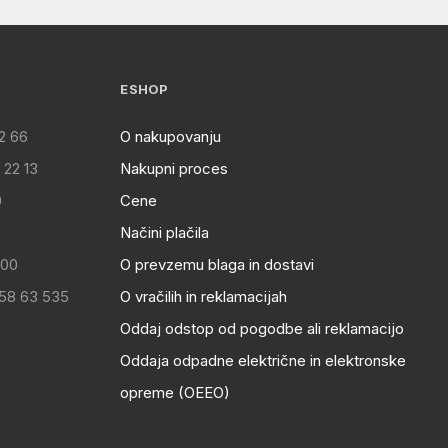
ESHOP
2 66
O nakupovanju
 22 13
Nakupni proces
0
Cene
Načini plačila
:00
O prevzemu blaga in dostavi
 58 63 535
O vračilih in reklamacijah
Oddaj odstop od pogodbe ali reklamacijo
Oddaja odpadne električne in elektronske
opreme (OEEO)