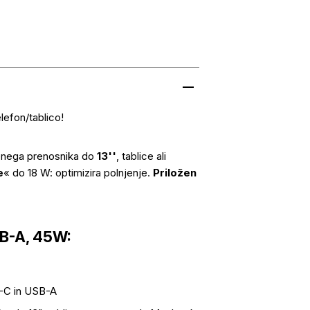
lefon/tablico!
 enega prenosnika do
13''
, tablice ali
e
« do 18 W: optimizira polnjenje.
Priložen
B-A, 45W:
B-C in USB-A