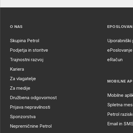
O NAS
EPOSLOVAN
Skupina Petrol
Uporabniški 
Podjetja in storitve
ePoslovanje 
Trajnostni razvoj
eRačun
Kariera
Za vlagatelje
MOBILNE AP
Za medije
Mobilne apli
Družbena odgovornost
Spletna mest
Prijava nepravilnosti
Petrol razisk
Sponzorstva
Email in SM
Nepremičnine Petrol