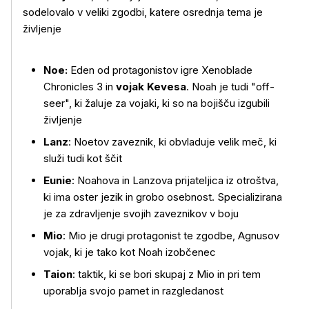
sodelovalo v veliki zgodbi, katere osrednja tema je
življenje
Noe:
Eden od protagonistov igre Xenoblade
Chronicles 3 in
vojak Kevesa
. Noah je tudi "off-
seer", ki žaluje za vojaki, ki so na bojišču izgubili
življenje
Lanz
: Noetov zaveznik, ki obvladuje velik meč, ki
služi tudi kot ščit
Eunie
: Noahova in Lanzova prijateljica iz otroštva,
ki ima oster jezik in grobo osebnost. Specializirana
je za zdravljenje svojih zaveznikov v boju
Mio
: Mio je drugi protagonist te zgodbe, Agnusov
vojak, ki je tako kot Noah izobčenec
Taion
: taktik, ki se bori skupaj z Mio in pri tem
uporablja svojo pamet in razgledanost