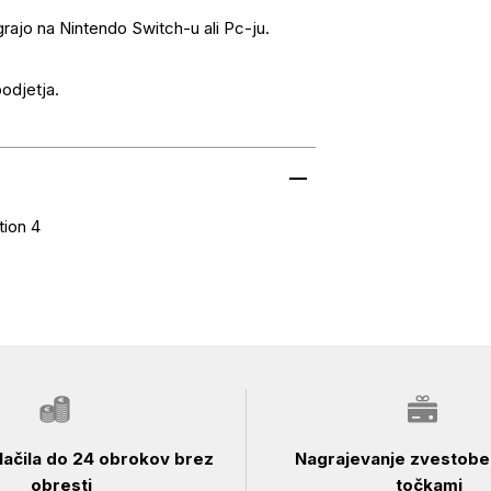
 igrajo na Nintendo Switch-u ali Pc-ju.
podjetja.
tion 4
ačila do 24 obrokov brez
Nagrajevanje zvestobe 
obresti
točkami