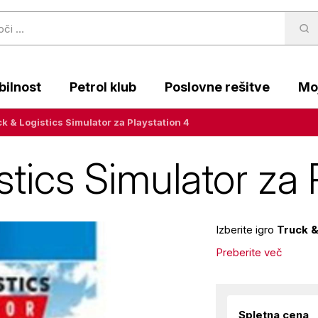
ilnost
Petrol klub
Poslovne rešitve
Moj
ck & Logistics Simulator za Playstation 4
stics Simulator za 
Izberite igro
Truck &
Preberite več
Spletna cena