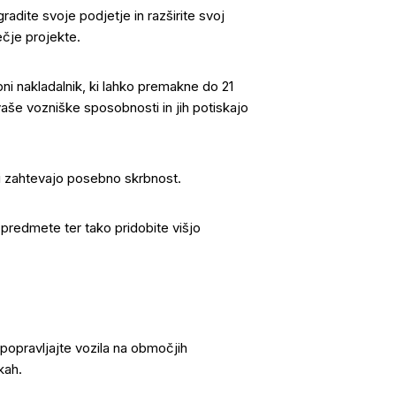
ite svoje podjetje in razširite svoj
ečje projekte.
ni nakladalnik, ki lahko premakne do 21
aše vozniške sposobnosti in jih potiskajo
ki zahtevajo posebno skrbnost.
e predmete ter tako pridobite višjo
 popravljajte vozila na območjih
kah.