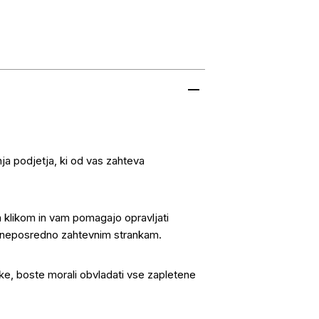
nja podjetja, ki od vas zahteva
im klikom in vam pomagajo opravljati
or neposredno zahtevnim strankam.
ike, boste morali obvladati vse zapletene