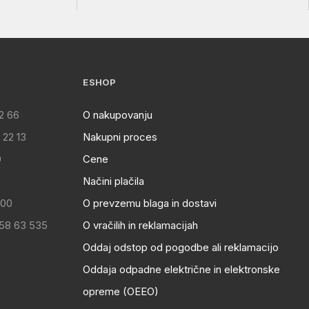
ESHOP
2 66
O nakupovanju
 22 13
Nakupni proces
0
Cene
Načini plačila
:00
O prevzemu blaga in dostavi
 58 63 535
O vračilih in reklamacijah
Oddaj odstop od pogodbe ali reklamacijo
Oddaja odpadne električne in elektronske
opreme (OEEO)