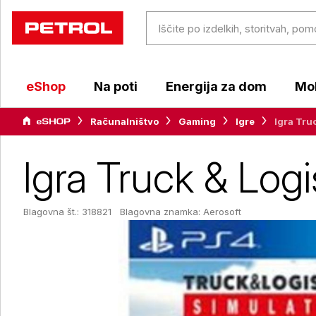
eShop
Na poti
Energija za dom
Mob
Računalništvo
Gaming
Igre
Igra Tru
Igra Truck & Logi
Blagovna št.: 318821
Blagovna znamka:
Aerosoft