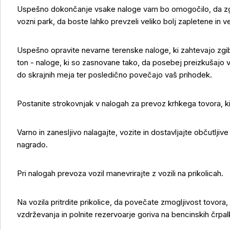
Uspešno dokončanje vsake naloge vam bo omogočilo, da zgrad
vozni park, da boste lahko prevzeli veliko bolj zapletene in v
Uspešno opravite nevarne terenske naloge, ki zahtevajo zgib
ton - naloge, ki so zasnovane tako, da posebej preizkušajo v
Več o izdelku
do skrajnih meja ter posledično povečajo vaš prihodek.
Postanite strokovnjak v nalogah za prevoz krhkega tovora, 
Varno in zanesljivo nalagajte, vozite in dostavljajte občutljiv
nagrado.
Pri nalogah prevoza vozil manevrirajte z vozili na prikolicah.
Na vozila pritrdite prikolice, da povečate zmogljivost tovora,
vzdrževanja in polnite rezervoarje goriva na bencinskih črpal