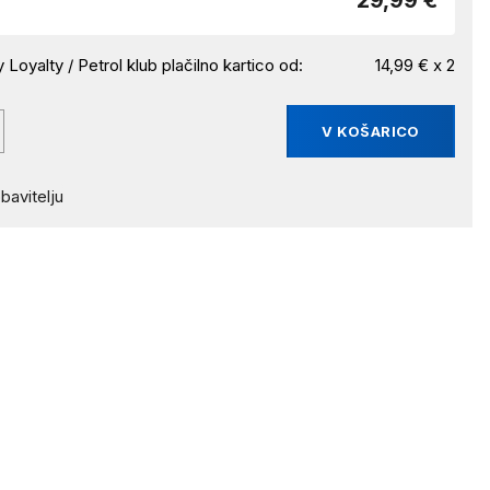
29,99 €
 Loyalty / Petrol klub plačilno kartico od:
14,99 € x 2
V KOŠARICO
bavitelju