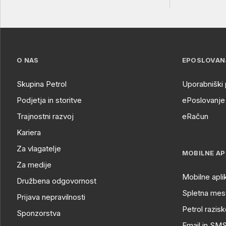
O NAS
EPOSLOVAN
Skupina Petrol
Uporabniški 
Podjetja in storitve
ePoslovanje 
Trajnostni razvoj
eRačun
Kariera
Za vlagatelje
MOBILNE AP
Za medije
Mobilne apli
Družbena odgovornost
Spletna mest
Prijava nepravilnosti
Petrol razisk
Sponzorstva
Email in SM