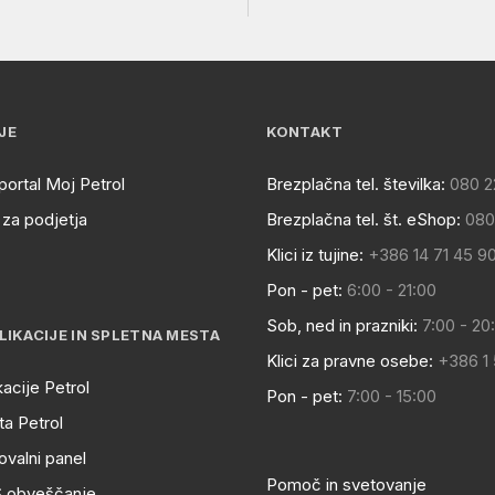
JE
KONTAKT
portal Moj Petrol
Brezplačna tel. številka:
080 2
za podjetja
Brezplačna tel. št. eShop:
080
Klici iz tujine:
+386 14 71 45 9
Pon - pet:
6:00 - 21:00
Sob, ned in prazniki:
7:00 - 20
LIKACIJE IN SPLETNA MESTA
Klici za pravne osebe:
+386 1
kacije Petrol
Pon - pet:
7:00 - 15:00
a Petrol
ovalni panel
Pomoč in svetovanje
S obveščanje