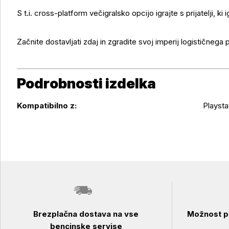
S t.i. cross-platform večigralsko opcijo igrajte s prijatelji, ki
Začnite dostavljati zdaj in zgradite svoj imperij logističnega 
Podrobnosti izdelka
Podrobnosti izdelka
Kompatibilno z:
Playsta
Brezplačna dostava na vse
Možnost pl
bencinske servise