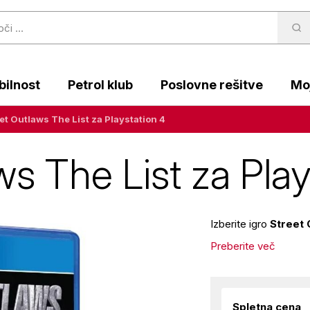
ilnost
Petrol klub
Poslovne rešitve
Moj
eet Outlaws The List za Playstation 4
ws The List za Play
Izberite igro
Street 
Preberite več
Spletna cena