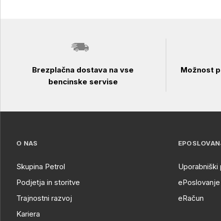
Brezplačna dostava na vse
Možnost pl
bencinske servise
O NAS
EPOSLOVAN
Skupina Petrol
Uporabniški 
Podjetja in storitve
ePoslovanje 
Trajnostni razvoj
eRačun
Kariera