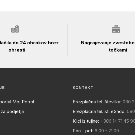
ačila do 24 obrokov brez
Nagrajevanje zvestobe 
obresti
točkami
JE
KONTAKT
portal Moj Petrol
Brezplačna tel. številka:
080 2
za podjetja
Brezplačna tel. št. eShop:
080
Klici iz tujine:
+386 14 71 45 9
Pon - pet:
6:00 - 21:00