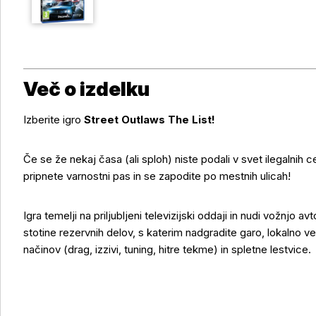
Več o izdelku
Izberite igro
Street Outlaws The List!
Če se že nekaj časa (ali sploh) niste podali v svet ilegalnih c
pripnete varnostni pas in se zapodite po mestnih ulicah!
Več o izdelku
Igra temelji na priljubljeni televizijski oddaji in nudi vožnjo av
stotine rezervnih delov, s katerim nadgradite garo, lokalno 
načinov (drag, izzivi, tuning, hitre tekme) in spletne lestvice.