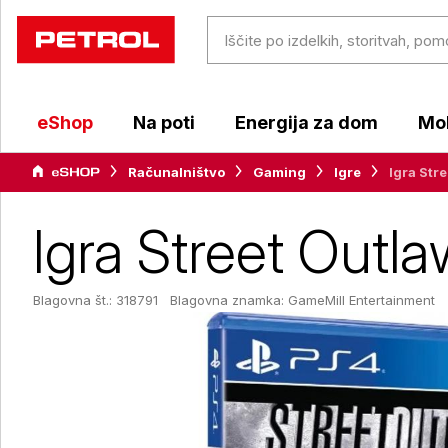
eShop
Na poti
Energija za dom
Mob
Računalništvo
Gaming
Igre
Igra Str
Igra Street Outla
Blagovna št.: 318791
Blagovna znamka:
GameMill Entertainment