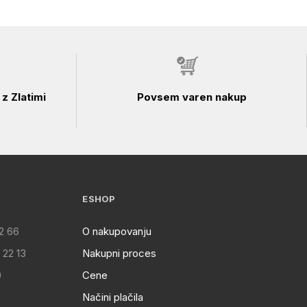
z Zlatimi
Povsem varen nakup
ESHOP
2 66
O nakupovanju
 22 13
Nakupni proces
0
Cene
Načini plačila