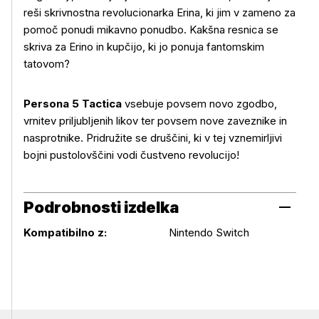
reši skrivnostna revolucionarka Erina, ki jim v zameno za
Več o izdelku
pomoč ponudi mikavno ponudbo. Kakšna resnica se
skriva za Erino in kupčijo, ki jo ponuja fantomskim
tatovom?
Persona 5 Tactica
vsebuje povsem novo zgodbo,
vrnitev priljubljenih likov ter povsem nove zaveznike in
nasprotnike. Pridružite se druščini, ki v tej vznemirljivi
bojni pustolovščini vodi čustveno revolucijo!
Podrobnosti izdelka
Podrobnosti izdelka
Kompatibilno z:
Nintendo Switch