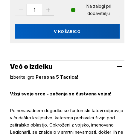
Na zalogi pri
dobavitelju
V KOŠARICO
Več o izdelku
Izberite igro
Persona 5 Tactica!
Vžgi svoje srce - začenja se čustvena vojna!
Po nenavadnem dogodku se fantomski tatovi odpravijo
v čudaško kraljestvo, katerega prebivalci živijo pod
zatiralsko oblastjo. Obkroženi z vojsko, imenovano
Legionarji, se znajdejo v smrtni nevarnosti, dokler jih ne