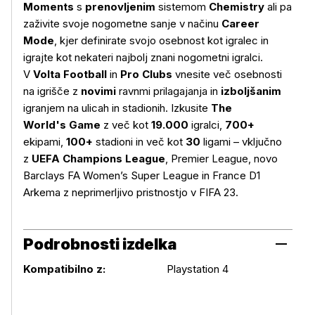
Moments
s
prenovljenim
sistemom
Chemistry
ali pa
Več o izdelku
zaživite svoje nogometne sanje v načinu
Career
Mode
, kjer definirate svojo osebnost kot igralec in
igrajte kot nekateri najbolj znani nogometni igralci.
V
Volta Football
in
Pro Clubs
vnesite več osebnosti
na igrišče z
novimi
ravnmi prilagajanja in
izboljšanim
igranjem na ulicah in stadionih. Izkusite
The
World's Game
z več kot
19.000
igralci,
700+
ekipami,
100+
stadioni in več kot
30
ligami – vključno
z
UEFA Champions League
, Premier League, novo
Barclays FA Women’s Super League in France D1
Arkema z neprimerljivo pristnostjo v FIFA 23.
Podrobnosti izdelka
Podrobnosti izdelka
Kompatibilno z:
Playstation 4