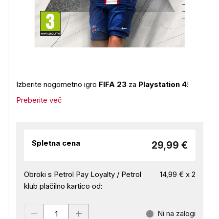
Izberite nogometno igro
FIFA 23
za
Playstation 4
!
Preberite več
Spletna cena
29,99 €
Obroki s Petrol Pay Loyalty / Petrol
14,99 € x 2
klub plačilno kartico od:
Ni na zalogi