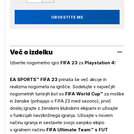
OBVESTITE ME
Več o izdelku
Izberite nogometno igro
FIFA 23
za
Playstation 4
!
EA SPORTS™ FIFA 23
prinaša še več akcije in
realizma nogometa na igrišče. Sodelujte v največjih
nogometnih turnirjih kot so
FIFA World Cup™
za moške
in ženske (prihajajo v FIFA 23 med sezono), prvič
doslej igrajte z ženskimi klubskimi ekipami in uživajte
v funkcijah navzkrižnega igranja. Uživajte v novem
načinu igranja in sestavite svojo sanjsko ekipo
v igralnem načinu
FIFA Ultimate Team™ s FUT