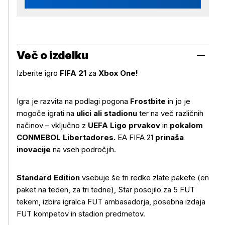
Več o izdelku
Izberite igro
FIFA 21
za
Xbox One!
Igra je razvita na podlagi pogona
Frostbite
in jo je
mogoče igrati na
ulici ali stadionu
ter na več različnih
načinov – vključno z
UEFA Ligo prvakov
in
pokalom
CONMEBOL Libertadores.
EA FIFA 21
prinaša
Več o izdelku
inovacije
na vseh področjih.
Standard Edition
vsebuje še tri redke zlate pakete (en
paket na teden, za tri tedne), Star posojilo za 5 FUT
tekem, izbira igralca FUT ambasadorja, posebna izdaja
FUT kompetov in stadion predmetov.