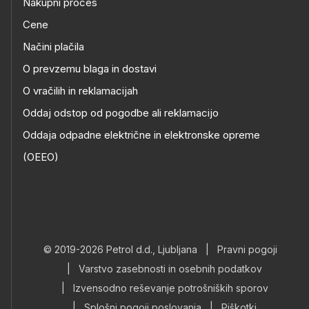
Nakupni proces
Cene
Načini plačila
O prevzemu blaga in dostavi
O vračilih in reklamacijah
Oddaj odstop od pogodbe ali reklamacijo
Oddaja odpadne električne in elektronske opreme
(OEEO)
© 2019-2026 Petrol d.d., Ljubljana
|
Pravni pogoji
|
Varstvo zasebnosti in osebnih podatkov
|
Izvensodno reševanje potrošniških sporov
|
Splošni pogoji poslovanja
|
Piškotki