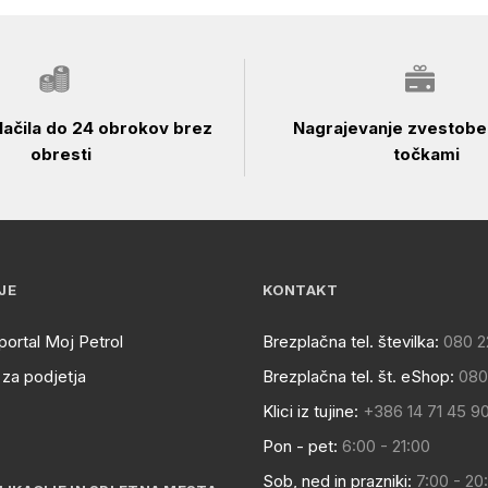
ačila do 24 obrokov brez
Nagrajevanje zvestobe 
obresti
točkami
JE
KONTAKT
portal Moj Petrol
Brezplačna tel. številka:
080 2
za podjetja
Brezplačna tel. št. eShop:
080
Klici iz tujine:
+386 14 71 45 9
Pon - pet:
6:00 - 21:00
Sob, ned in prazniki:
7:00 - 20