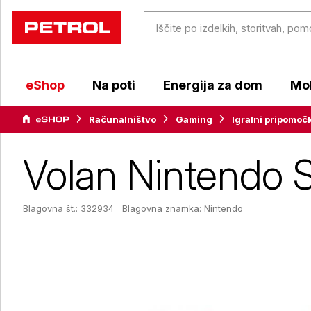
eShop
Na poti
Energija za dom
Mob
Računalništvo
Gaming
Igralni pripomoč
Volan Nintendo S
Blagovna št.: 332934
Blagovna znamka:
Nintendo