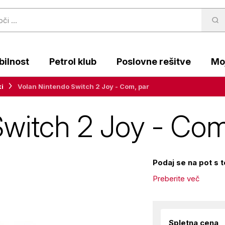
ilnost
Petrol klub
Poslovne rešitve
Moj
ki
Volan Nintendo Switch 2 Joy - Com, par
witch 2 Joy - Com
Podaj se na pot s 
Preberite več
Spletna cena