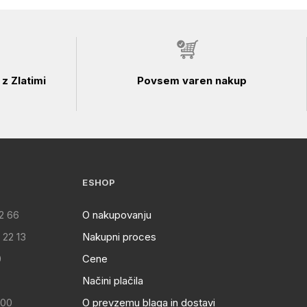
z Zlatimi
Povsem varen nakup
ESHOP
2 66
O nakupovanju
 22 13
Nakupni proces
0
Cene
Načini plačila
:00
O prevzemu blaga in dostavi