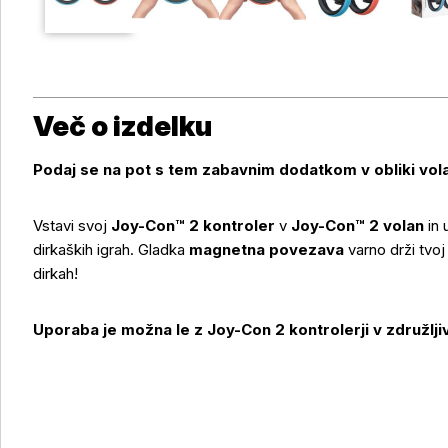
Več o izdelku
Podaj se na pot s tem zabavnim dodatkom v obliki vol
Vstavi svoj
Joy-Con™ 2 kontroler
v
Joy-Con™ 2 volan
in 
dirkaških igrah. Gladka
magnetna povezava
varno drži tvoj
Več o izdelku
dirkah!
Uporaba je možna le z Joy-Con 2 kontrolerji v združljiv