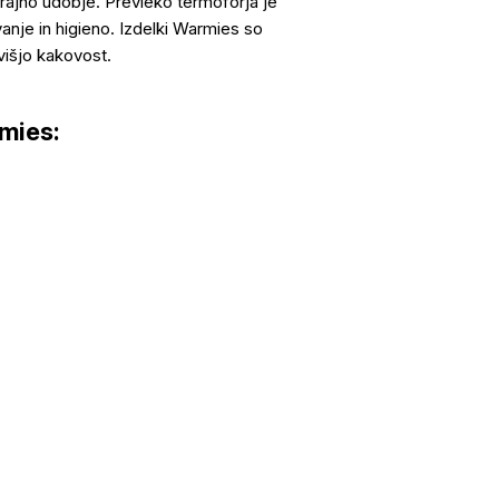
rajno udobje. Prevleko termoforja je
nje in higieno. Izdelki Warmies so
višjo kakovost.
mies: