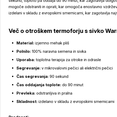
sekund, toploto pa oddaja do 90 minut, kar zagotavlja dolgot
mogoče odstraniti in oprati, kar omogoča enostavno vzdrževa
izdelani v skladu z evropskimi smernicami, kar zagotavlja naj
Več o otroškem termoforju s sivko War
Material:
izjemno mehak pliš
Polnilo:
100% naravna semena in sivka
Več o izdelku
Uporaba:
toplotna terapija za otroke in odrasle
Segrevanje:
v mikrovalovni pečici ali električni pečici
Čas segrevanja:
90 sekund
Čas oddajanja toplote:
do 90 minut
Prevleka:
odstranljiva in pralna
Skladnost:
izdelano v skladu z evropskimi smernicami