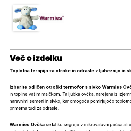
Več o izdelku
Toplotna terapija za otroke in odrasle z ljubeznijo in s
Izberite odličen otroški termofor s sivko Warmies Ov
in topline vašim malčkom. Ta ljubka ovčka, narejena iz izje
naravnimi semeni in sivko, kar omogoča pomirjujočo toplotno t
primerna tudi za odrasle.
Warmies Ovčka
se lahko segreje v mikrovalovni pečici ali e