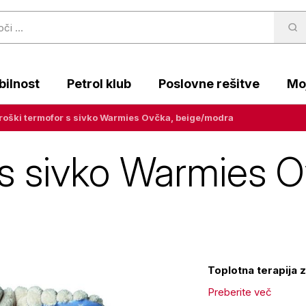
ilnost
Petrol klub
Poslovne rešitve
Moj
roški termofor s sivko Warmies Ovčka, beige/modra
 s sivko Warmies O
Toplotna terapija z
Preberite več