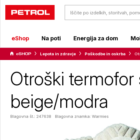
eShop
Na poti
Energija za dom
Mob
Lepota in zdravje
Poškodbe in oskrba
Ot
Otroški termofor
beige/modra
Blagovna št.: 247638
Blagovna znamka:
Warmies