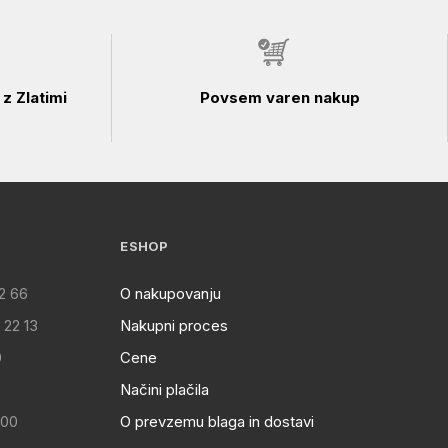
z Zlatimi
Povsem varen nakup
ESHOP
2 66
O nakupovanju
 22 13
Nakupni proces
0
Cene
Načini plačila
:00
O prevzemu blaga in dostavi