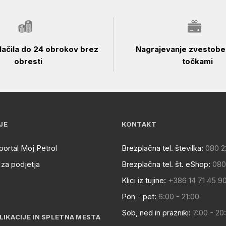
ačila do 24 obrokov brez
Nagrajevanje zvestobe 
obresti
točkami
JE
KONTAKT
portal Moj Petrol
Brezplačna tel. številka:
080 2
za podjetja
Brezplačna tel. št. eShop:
080
Klici iz tujine:
+386 14 71 45 9
Pon - pet:
6:00 - 21:00
Sob, ned in prazniki:
7:00 - 20
LIKACIJE IN SPLETNA MESTA