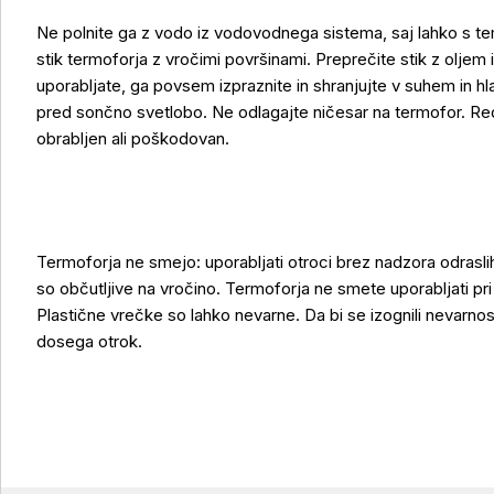
Ne polnite ga z vodo iz vodovodnega sistema, saj lahko s te
stik termoforja z vročimi površinami. Preprečite stik z oljem
Uporaba izdelka
uporabljate, ga povsem izpraznite in shranjujte v suhem in h
pred sončno svetlobo. Ne odlagajte ničesar na termofor. R
obrabljen ali poškodovan.
Termoforja ne smejo: uporabljati otroci brez nadzora odraslih,
so občutljive na vročino. Termoforja ne smete uporabljati pri 
Plastične vrečke so lahko nevarne. Da bi se izognili nevarnost
dosega otrok.