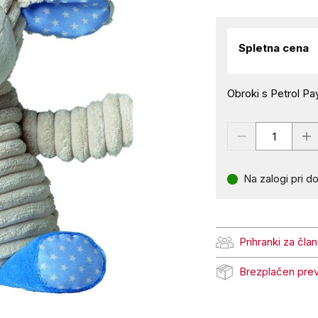
Spletna cena
Obroki s Petrol Pay
Na zalogi pri do
Prihranki za čla
Prihranki za člane Pe
Brezplačen pre
Brezplačen prevzem