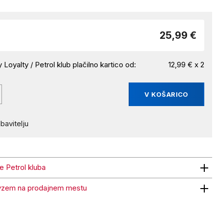
25,99 €
 Loyalty / Petrol klub plačilno kartico od:
12,99 € x 2
V KOŠARICO
bavitelju
ne Petrol kluba
trol kluba
vzem na prodajnem mestu
 na prodajnem mestu