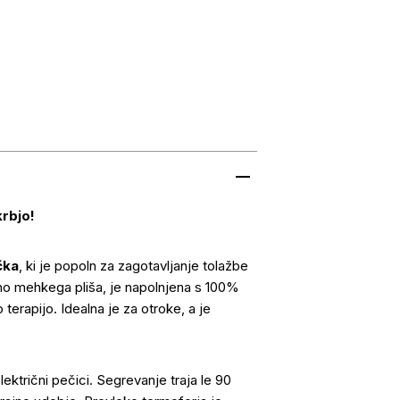
krbjo!
čka
, ki je popoln za zagotavljanje tolažbe
mno mehkega pliša, je napolnjena s 100%
erapijo. Idealna je za otroke, a je
lektrični pečici. Segrevanje traja le 90