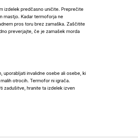
m izdelek predčasno uničite. Preprečite
 in mastjo. Kadar termoforja ne
ladnem pros toru brez zamaška. Zaščitite
edno preverjajte, če je zamašek morda
 uporabljati invalidne osebe ali osebe, ki
malih otrocih. Termofor ni igrača.
i zadušitve, hranite ta izdelek izven