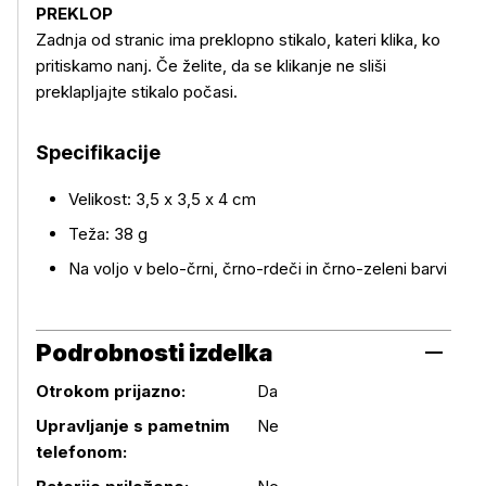
PREKLOP
Zadnja od stranic ima preklopno stikalo, kateri klika, ko
pritiskamo nanj. Če želite, da se klikanje ne sliši
preklapljajte stikalo počasi.
Specifikacije
Velikost: 3,5 x 3,5 x 4 cm
Teža: 38 g
Na voljo v belo-črni, črno-rdeči in črno-zeleni barvi
Podrobnosti izdelka
Otrokom prijazno:
Da
Upravljanje s pametnim
Ne
telefonom:
Podrobnosti izdelka