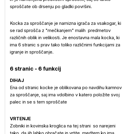
sproščate ob drsenju po gladki površini.
Kocka za sproščanje je namizna igrača za vsakogar, ki
se rad sprošča z "mečkanjem" malih predmetov
različnih oblik in velikosti. Je enostavna mala kocka, ki
ima 6 stranic s prav tako toliko različnimi funkcijami za
igranje in sproščanje.
6 stranic - 6 funkcij
DIHAJ
Ena od stranic kocke je oblikovana po navdihu kamnov
za sproščanje, saj ima vdolbino v katero položite svoj
palec in se s tem sproščate
VRTENJE
Zobniki in kovinska kroglica na tej strani so narejeni
tako, da jih lahko obračate in vrtite, medtem ko ima