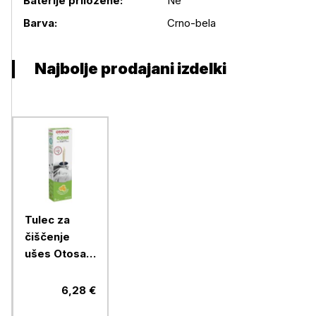
Baterije priložene:
Ne
Barva:
Crno-bela
Najbolje prodajani izdelki
Tulec za
čiščenje
ušes Otosan,
2x
6,28 €