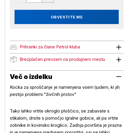
OBVESTITE ME
Prihranki za člane Petrol kluba
Prihranki za člane Petrol kluba
Brezplačen prevzem na prodajnem mestu
Brezplačen prevzem na prodajnem mestu
Več o izdelku
Kocka za sproščanje je namenjena vsem ljudem, ki jih
pestijo problemi "živčnih prstov"
Tako lahko vrtite okroglo ploščico, se zabavate s
stikalom, drsite s pomočjo igralne gobice, ali pa vrtite
zobnike in kovinsko kroglico. Zadnja površina je prazna
in je namenjena predvsem sprostitvi, saj se lahko