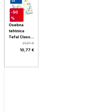
se
-50
%
Osebna
tehtnica
Tefal Classic
Scandic
21,97 €
PP1536V0
10,77 €