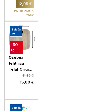
srebrna
12,95 €
za 30 Zlatih
točk
Splača
se
-50
%
Osebna
tehtnica
Telaf Origin
Light Wood
31,80 €
PP1600V0
15,80 €
Splača