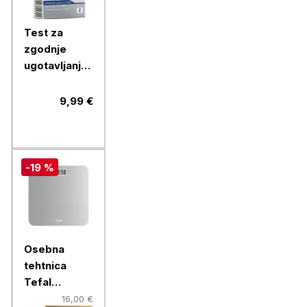
Test za
zgodnje
ugotavljanje
nosečnosti
2X PiC
9,99 €
-19 %
Osebna
tehtnica
Tefal
Premiss 3,
16,00 €