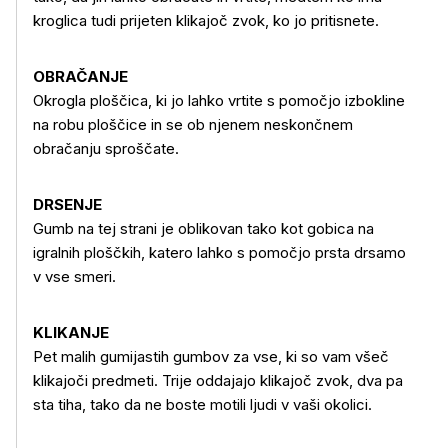
kroglica tudi prijeten klikajoč zvok, ko jo pritisnete.
Več o izdelku
OBRAČANJE
Okrogla ploščica, ki jo lahko vrtite s pomočjo izbokline
na robu ploščice in se ob njenem neskončnem
obračanju sproščate.
DRSENJE
Gumb na tej strani je oblikovan tako kot gobica na
igralnih ploščkih, katero lahko s pomočjo prsta drsamo
v vse smeri.
KLIKANJE
Pet malih gumijastih gumbov za vse, ki so vam všeč
klikajoči predmeti. Trije oddajajo klikajoč zvok, dva pa
sta tiha, tako da ne boste motili ljudi v vaši okolici.