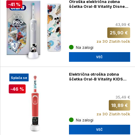
Otroška električna zobna
-41 %
ščetka Oral-B Vitality Disney
100
43,99 €
25,90 €
za 30 Zlatih točk
Na zalogi
VEČ
Električna otroška zobna
Splača se
ščetka Oral-B Vitality KIDS
D100, Star Wars
-46 %
35,49 €
18,89 €
za 30 Zlatih točk
Na zalogi
VEČ