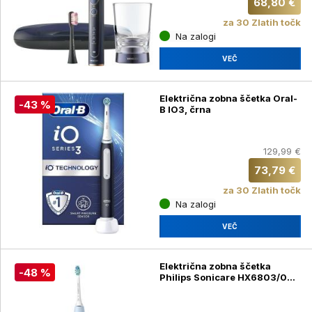
68,80 €
za 30 Zlatih točk
Na zalogi
VEČ
Električna zobna ščetka Oral-
-43 %
B IO3, črna
129,99 €
73,79 €
za 30 Zlatih točk
Na zalogi
VEČ
Električna zobna ščetka
-48 %
Philips Sonicare HX6803/04 -
Philips Sonicare
ProtectiveClean 4300