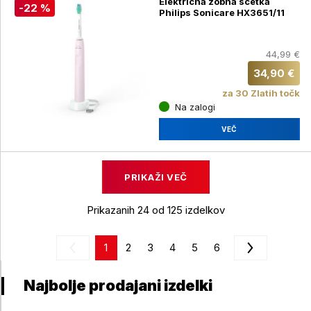
Električna zobna ščetka
-22 %
Philips Sonicare HX3651/11
44,99 €
34,90 €
za 30 Zlatih točk
Na zalogi
VEČ
PRIKAŽI VEČ
Prikazanih 24 od 125 izdelkov
1
2
3
4
5
6
Najbolje prodajani izdelki