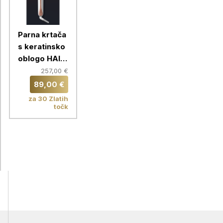
Parna krtača
s keratinsko
oblogo HAIR
THERAPIST™
257,00 €
Rowenta
89,00 €
CF9920F0
za 30 Zlatih
točk