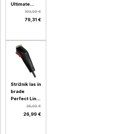
Ultimate
Experience
103,00 €
SF8120F0
79,31 €
Strižnik las in
brade
Perfect Line
2 TN1350F0
36,00 €
Rowenta
26,99 €