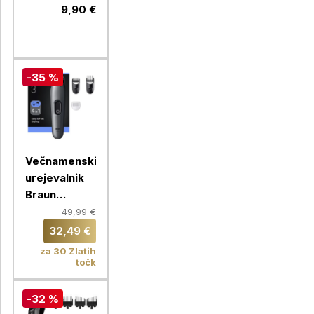
9,90 €
-35 %
Večnamenski
urejevalnik
Braun
Multigroomer
49,99 €
AIO 3500
32,49 €
za 30 Zlatih
točk
-32 %