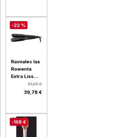
-22 %
Ravnalec las
Rowenta
Extra Liss
Karl
51,00 €
Lagerfeld
39,78 €
SF411LF0
-168 €