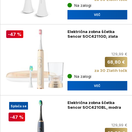
Na zalogi
VEČ
Električna zobna ščetka
-47 %
Sencor SOC4211GD, zlata
129,99 €
68,80 €
za 30 Zlatih točk
Na zalogi
VEČ
Električna zobna ščetka
Splača se
Sencor SOC4210BL, modra
-47 %
129,99 €