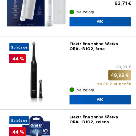
63,71 €
Na zalogi
VEČ
Električna zobna ščetka
Splača se
ORAL-B iO2, črna
-44 %
89,99 €
49,99 €
za 30 Zlatih točk
Na zalogi
VEČ
Električna zobna ščetka
Splača se
ORAL-B IO2, zelena
-44 %