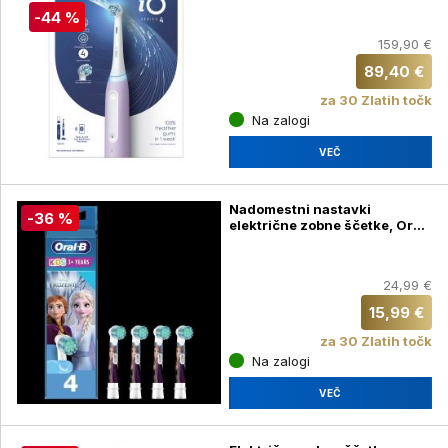
-44 %
159,90 €
89,40 €
za 30 Zlatih točk
Na zalogi
VEČ
Nadomestni nastavki
-36 %
električne zobne ščetke, Oral-
B Kids Frozen 4/1
24,99 €
15,99 €
za 30 Zlatih točk
Na zalogi
VEČ