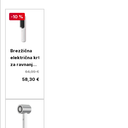
-10 %
Brezžična
električna krtača
za ravnanje
las Xiaomi
64,99 €
58,30 €