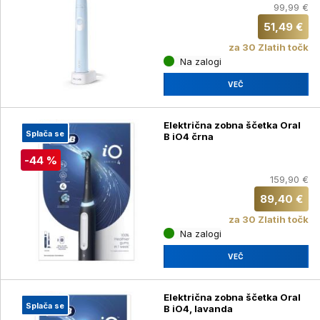
99,99 €
51,49 €
za 30 Zlatih točk
Na zalogi
VEČ
Električna zobna ščetka Oral
Splača se
B iO4 črna
-44 %
159,90 €
89,40 €
za 30 Zlatih točk
Na zalogi
VEČ
Električna zobna ščetka Oral
Splača se
B iO4, lavanda