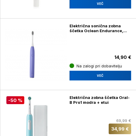
VEČ
Električna sonična zobna
ščetka Oclean Endurance,
vijola
14,90 €
Na zalogi pri dobavitelju
VEČ
Električna zobna ščetka Oral-
-50 %
B Pro1 modra + etui
69,99 €
34,99 €