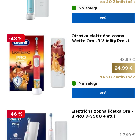
za 30 Zlatih točk
Na zalogi
VEČ
Otroška električna zobna
-43 %
ščetka Oral-B Vitality Pro kids
Lion King + etui
43,99 €
24,99 €
za 30 Zlatih točk
Na zalogi
VEČ
Električna zobna ščetka Oral-
-46 %
B PRO 3-3500 + etui
117,99 €