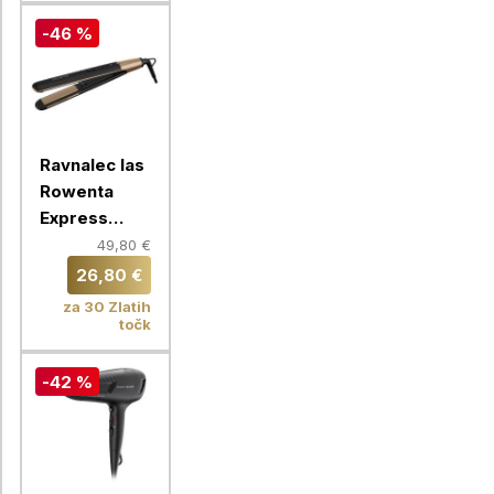
-46 %
Ravnalec las
Rowenta
Express
Shine Argan
49,80 €
Oil
26,80 €
SF4630F0
za 30 Zlatih
točk
-42 %