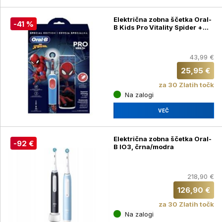
Električna zobna ščetka Oral-
-41 %
B Kids Pro Vitality Spider +
potovalni etui
43,99 €
25,95 €
za 30 Zlatih točk
Na zalogi
VEČ
Električna zobna ščetka Oral-
-92 €
B IO3, črna/modra
218,90 €
126,90 €
za 30 Zlatih točk
Na zalogi