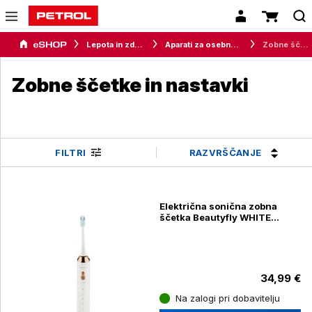
Lepota in zdravje
Aparati za osebno nego
Zobne ščetke in nastavki
Zobne ščetke in nastavki
RAZVRŠČANJE
FILTRI
Električna sonična zobna
ščetka Beautyfly WHITE
SMILE
34,99 €
Na zalogi pri dobavitelju