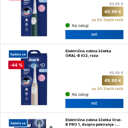
89,99 €
49,99 €
za 30 Zlatih točk
Na zalogi
VEČ
Električna zobna ščetka
Splača se
ORAL-B IO2, roza
-44 %
89,99 €
49,99 €
za 30 Zlatih točk
Na zalogi
VEČ
Električna zobna ščetka Oral-
Splača se
B PRO 1, dvojno pakiranje -