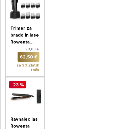
Trimer za
brado in lase
Rowenta
TN155LE0
93,00 €
Precision
62,50 €
za 30 Zlatih
točk
-23 %
Ravnalec las
Rowenta