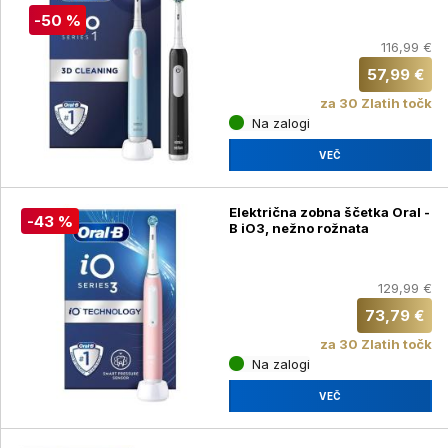
modra + črna
-50 %
116,99 €
57,99 €
za 30 Zlatih točk
Na zalogi
VEČ
Električna zobna ščetka Oral -
-43 %
B iO3, nežno rožnata
129,99 €
73,79 €
za 30 Zlatih točk
Na zalogi
VEČ