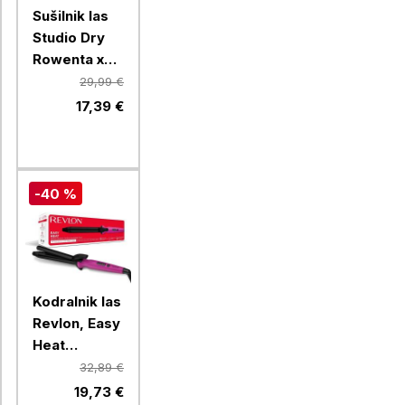
Sušilnik las
Studio Dry
Rowenta x
Karl
29,99 €
Lagerfeld
17,39 €
CV581LF0
-40 %
Kodralnik las
Revlon, Easy
Heat
RVIR1196E
32,89 €
19,73 €