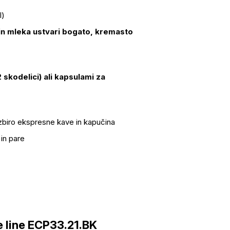
l)
in mleka ustvari bogato, kremasto
 skodelici) ali kapsulami za
 izbiro ekspresne kave in kapučina
in pare
 line ECP33.21.BK