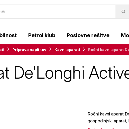
ilnost
Petrol klub
Poslovne rešitve
Moj
ati
Priprava napitkov
Kavni aparati
Ročni kavni aparat D
t De'Longhi Active
Ročni kavni aparat D
gospodinjski aparat,