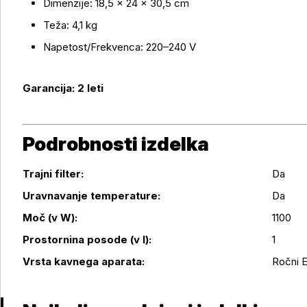
Dimenzije: 18,5 × 24 × 30,5 cm
Teža: 4,1 kg
Napetost/Frekvenca: 220–240 V
Garancija: 2 leti
Podrobnosti izdelka
Trajni filter:
Da
Uravnavanje temperature:
Da
Podrobnosti izdelka
Moč (v W):
1100
Prostornina posode (v l):
1
Vrsta kavnega aparata:
Ročni 