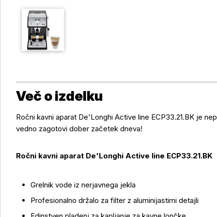
Več o izdelku
Ročni kavni aparat De'Longhi Active line ECP33.21.BK je nepo
vedno zagotovi dober začetek dneva!
Ročni kavni aparat De'Longhi Active line ECP33.21.BK
Grelnik vode iz nerjavnega jekla
Profesionalno držalo za filter z aluminijastimi detajli
Edinstven pladenj za kapljanje za kavne lončke