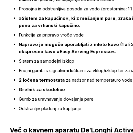
Prosojna in odstranljiva posoda za vodo (prostornina: 1,1 
»Sistem za kapučino«, ki z mešanjem pare, zraka 
peno za vrhunski kapučino.
Funkcija za pripravo vroče vode
Napravo je mogoče uporabljati z mleto kavo (1 ali 2
ekspresno kavo »Easy Serving Espresso«.
Sistem za samodejni izklop
Enojni gumbi s signalnimi lučkami za vklop/izklop ter za
2 ločena termostata
za nadzor nad temperaturo vode 
Grelnik za skodelice
Gumb za uravnavanje dovajanja pare
Odstranljiv pladenj za kapljanje
Več o izdelku
Več o kavnem aparatu De'Longhi Active