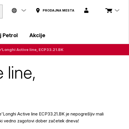
PRODAJNA MESTA
 Petrol
Akcije
e'Longhi Active line, ECP33.21.BK
 line,
e'Longhi Active line ECP33.21.BK je nepogrešljiv mali
 ki vedno zagotovi dober začetek dneva!