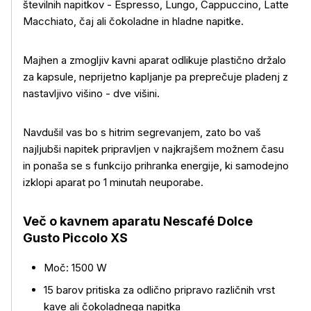
številnih napitkov - Espresso, Lungo, Cappuccino, Latte
Macchiato, čaj ali čokoladne in hladne napitke.
Majhen a zmogljiv kavni aparat odlikuje plastično držalo
za kapsule, neprijetno kapljanje pa preprečuje pladenj z
nastavljivo višino - dve višini.
Navdušil vas bo s hitrim segrevanjem, zato bo vaš
najljubši napitek pripravljen v najkrajšem možnem času
in ponaša se s funkcijo prihranka energije, ki samodejno
izklopi aparat po 1 minutah neuporabe.
Več o izdelku
Več o kavnem aparatu Nescafé Dolce
Gusto Piccolo XS
Moč: 1500 W
15 barov pritiska za odlično pripravo različnih vrst
kave ali čokoladnega napitka