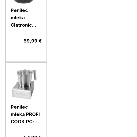
Penilec
mleka
Clatronic
MS3812, 500
W
59,99 €
Penilec
mleka PROFI
COOK PC-
MS1032, 650
W