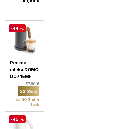
54,99 €
-44 %
Penilec
mleka DOMO
DO745MF
57,89 €
32,35 €
za 30 Zlatih
točk
-45 %