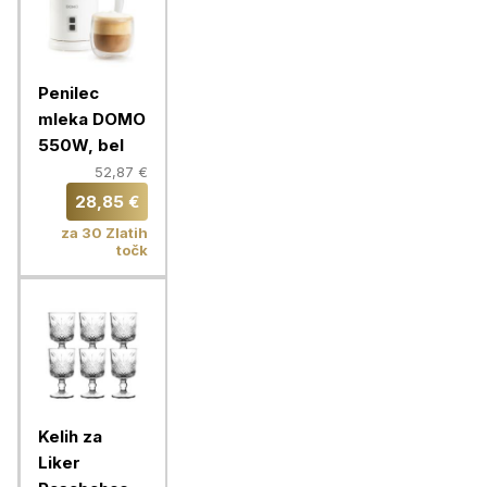
Penilec
mleka DOMO
550W, bel
52,87 €
28,85 €
za 30 Zlatih
točk
Kelih za
Liker