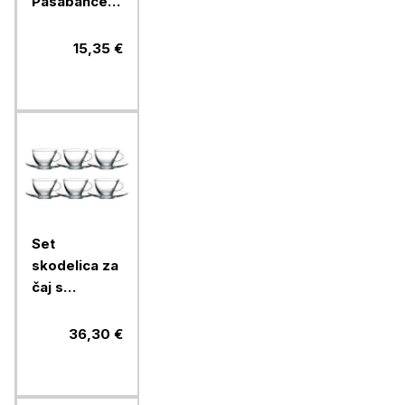
Pasabahce
Timeless, 60
ml, 6 kos,
15,35 €
steklo
Set
skodelica za
čaj s
podstavkom
Pasabahce
36,30 €
Penguen,
215 ml, 6
kos, steklo