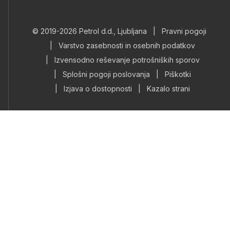
© 2019-2026 Petrol d.d., Ljubljana
|
Pravni pogoji
|
Varstvo zasebnosti in osebnih podatkov
|
Izvensodno reševanje potrošniških sporov
|
Splošni pogoji poslovanja
|
Piškotki
|
Izjava o dostopnosti
|
Kazalo strani