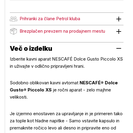
Prihranki za člane Petrol kluba
Prihranki za člane Petrol kluba
Brezplačen prevzem na prodajnem mestu
Brezplačen prevzem na prodajnem mestu
Več o izdelku
Izberite kavni aparat NESCAFÉ Dolce Gusto Piccolo XS
in uživajte v odlično pripravljeni hrani.
Sodobno oblikovan kavni avtomat
NESCAFÉ® Dolce
Gusto® Piccolo XS
je ročni aparat - zelo majhne
velikosti.
Je izjemno enostaven za upravljanje in je primeren tako
za tople kot hladne napitke - Samo vstavite kapsulo in
premaknite ročico levo ali desno in pripravite eno od