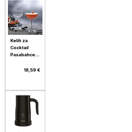
Kelih za
Cocktail
Pasabahce
Timeless,
270 ml, 4
18,59 €
kos, steklo