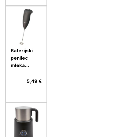
Baterijski
penilec
mleka
Clatronic,
MS3089
5,49 €