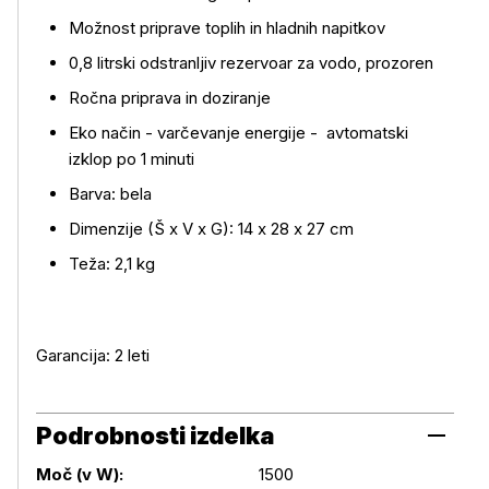
Možnost priprave toplih in hladnih napitkov
0,8 litrski odstranljiv rezervoar za vodo, prozoren
Ročna priprava in doziranje
Eko način - varčevanje energije - avtomatski
izklop po 1 minuti
Barva: bela
Dimenzije (Š x V x G): 14 x 28 x 27 cm
Teža: 2,1 kg
Garancija: 2 leti
Podrobnosti izdelka
Moč (v W):
1500
Podrobnosti izdelka