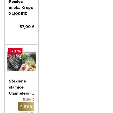
Penilec
mleka Krups
XL100810
57,00 €
-73 %
Steklene
slamice
Chameleon,
16 slamic, 9
18,90 €
mm
4,99 €