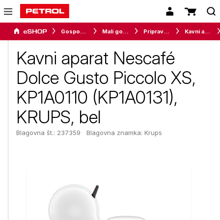
Gospodinjski aparati
Mali gospodinjski aparati
Priprava napitkov
Kavni aparati
Kavni aparat Nescafé
Dolce Gusto Piccolo XS,
KP1A0110 (KP1A0131),
KRUPS, bel
Blagovna št.: 237359
Blagovna znamka:
Krups