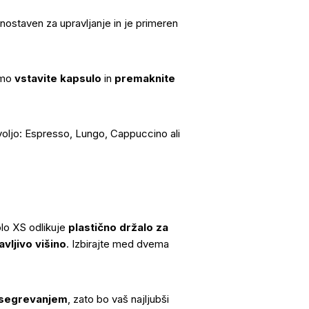
ostaven za upravljanje in je primeren
amo
vstavite kapsulo
in
premaknite
 voljo: Espresso, Lungo, Cappuccino ali
lo XS odlikuje
plastično držalo za
vljivo višino
. Izbirajte med dvema
 segrevanjem
, zato bo vaš najljubši