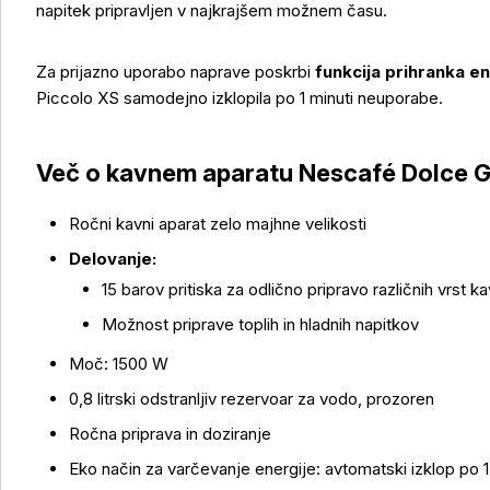
napitek pripravljen v najkrajšem možnem času.
Za prijazno uporabo naprave poskrbi
funkcija prihranka en
Piccolo XS samodejno izklopila po 1 minuti neuporabe.
Več o kavnem aparatu Nescafé Dolce G
Ročni kavni aparat zelo majhne velikosti
Delovanje:
15 barov pritiska za odlično pripravo različnih vrst 
Možnost priprave toplih in hladnih napitkov
Moč: 1500 W
0,8 litrski odstranljiv rezervoar za vodo, prozoren
Ročna priprava in doziranje
Eko način za varčevanje energije: avtomatski izklop po 1