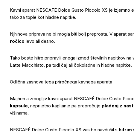
Kavni aparat NESCAFÉ Dolce Gusto Piccolo XS je izjemno en
tako za tople kot hladne napitke.
Njhihova priprava ne bi mogla biti bolj preprosta. V aparat s
ročico
levo ali desno.
Tako boste hitro pripravili enega izmed številnih napitkov na
Latte Macchiato, pa tudi čaj ali čokoladne in hladne napitke.
Odlična zasnova tega priročnega kavnega aparata
Majhen a zmogljiv kavni aparat NESCAFÉ Dolce Gusto Picco
kapsule
, neprijetno kapljanje pa preprečuje
pladenj z nasta
višinama.
NESCAFÉ Dolce Gusto Piccolo XS vas bo navdušil s
hitrim
Več o izdelku