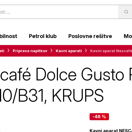
ilnost
Petrol klub
Poslovne rešitve
Moj
ati
Priprava napitkov
Kavni aparati
Kavni aparat Nescafé
café Dolce Gusto 
B10/B31, KRUPS
-48 %
Kavni aparat NESC