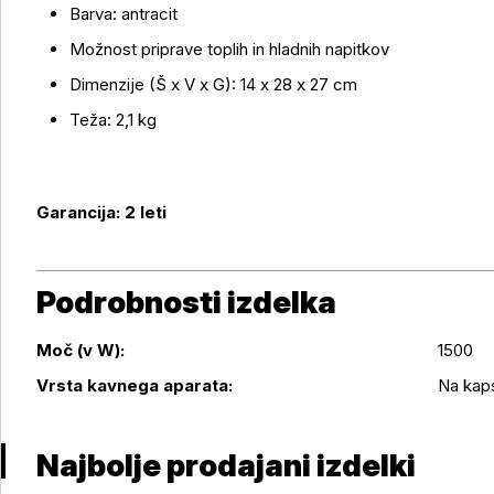
Barva: antracit
Možnost priprave toplih in hladnih napitkov
Dimenzije (Š x V x G): 14 x 28 x 27 cm
Teža: 2,1 kg
Garancija: 2 leti
Podrobnosti izdelka
Moč (v W):
1500
Podrobnosti izdelka
Vrsta kavnega aparata:
Na kap
Najbolje prodajani izdelki