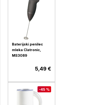
Baterijski penilec
mleka Clatronic,
MS3089
5,49 €
-45 %