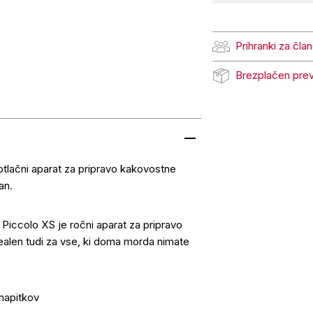
Prihranki za čla
Prihranki za člane Pe
Brezplačen pre
Brezplačen prevzem
otlačni aparat za pripravo kakovostne
dan.
ccolo XS je ročni aparat za pripravo
ealen tudi za vse, ki doma morda nimate
 napitkov