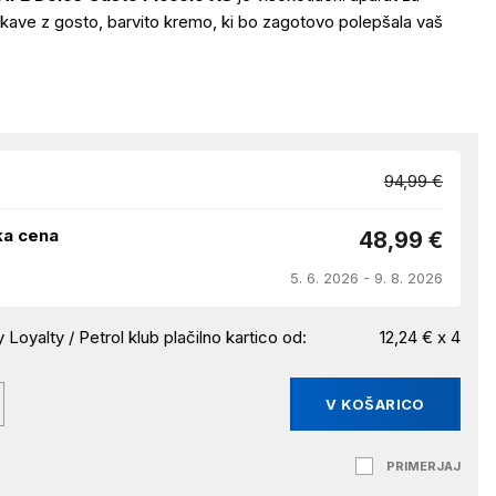
kave z gosto, barvito kremo, ki bo zagotovo polepšala vaš
94,99 €
ka cena
48,99 €
5. 6. 2026 - 9. 8. 2026
 Loyalty / Petrol klub plačilno kartico od:
12,24 € x 4
V KOŠARICO
PRIMERJAJ