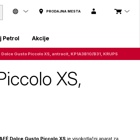
PRODAJNA MESTA
 Petrol
Akcije
 Dolce Gusto Piccolo XS, antracit, KP1A3B10/B31, KRUPS
Piccolo XS,
AFÉ Dolce Gusto Piccolo XS
je visokotlačni aparat za