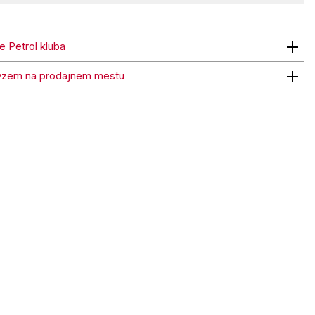
ne Petrol kluba
trol kluba
vzem na prodajnem mestu
 na prodajnem mestu