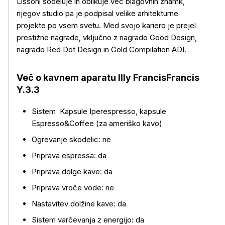
Lissoni sodeluje in oblikuje več blagovnih znamk,
njegov studio pa je podpisal velike arhitekturne
projekte po vsem svetu. Med svojo kariero je prejel
prestižne nagrade, vključno z nagrado Good Design,
Več o izdelku
nagrado Red Dot Design in Gold Compilation ADI.
Več o kavnem aparatu Illy FrancisFrancis
Y.3.3
Sistem Kapsule Iperespresso, kapsule
Espresso&Coffee (za ameriško kavo)
Ogrevanje skodelic: ne
Priprava espressa: da
Priprava dolge kave: da
Priprava vroče vode: ne
Nastavitev dolžine kave: da
Sistem varčevanja z energijo: da