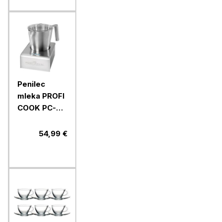
Penilec
mleka PROFI
COOK PC-
MS1032, 650
W
54,99 €