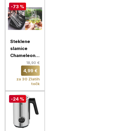
-73 %
Steklene
slamice
Chameleon,
16 slamic, 9
18,90 €
mm
4,99 €
za 30 Zlatih
točk
-24 %