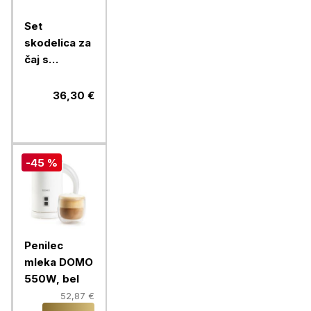
Set
skodelica za
čaj s
podstavkom
Pasabahce
36,30 €
Penguen,
215 ml, 6
kos, steklo
-45 %
Penilec
mleka DOMO
550W, bel
52,87 €