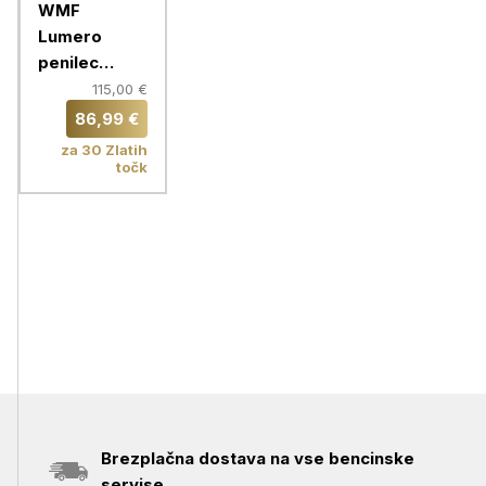
WMF
Lumero
penilec
mleka
115,00 €
86,99 €
za 30 Zlatih
točk
Brezplačna dostava na vse bencinske
servise