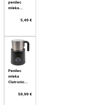
penilec
mleka
Clatronic,
MS3089
5,49 €
Penilec
mleka
Clatronic
MS3812, 500
W
59,99 €