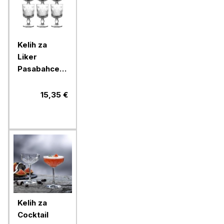
Kelih za
Liker
Pasabahce
Timeless, 60
ml, 6 kos,
15,35 €
steklo
Kelih za
Cocktail