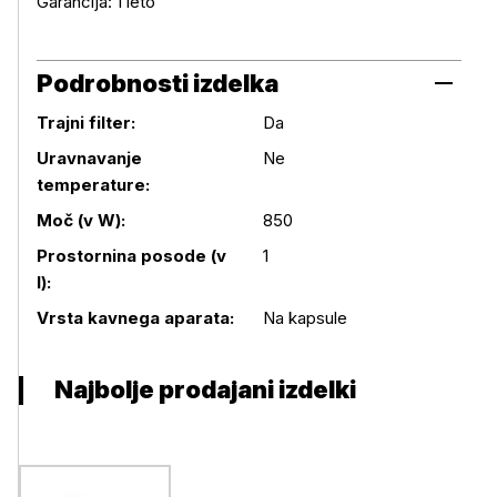
Garancija: 1 leto
Podrobnosti izdelka
Trajni filter:
Da
Uravnavanje
Ne
temperature:
Podrobnosti izdelka
Moč (v W):
850
Prostornina posode (v
1
l):
Vrsta kavnega aparata:
Na kapsule
Najbolje prodajani izdelki