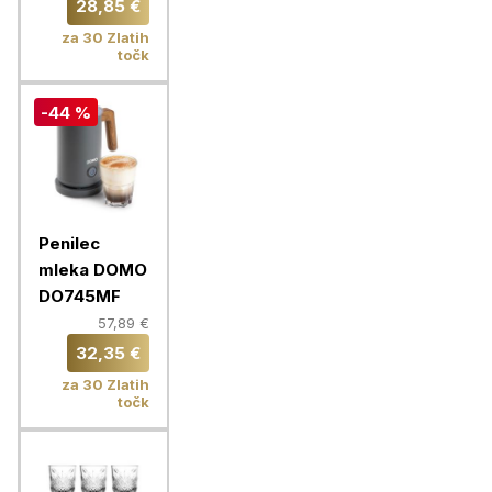
28,85 €
za 30 Zlatih
točk
-44 %
Penilec
mleka DOMO
DO745MF
57,89 €
32,35 €
za 30 Zlatih
točk