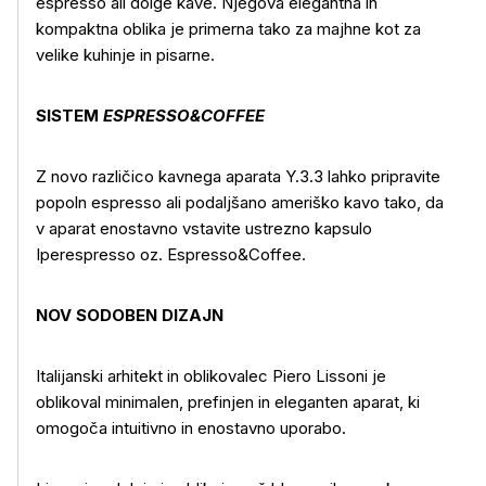
espresso ali dolge kave. Njegova elegantna in
kompaktna oblika je primerna tako za majhne kot za
velike kuhinje in pisarne.
SISTEM
ESPRESSO&COFFEE
Z novo različico kavnega aparata Y.3.3 lahko pripravite
popoln espresso ali podaljšano ameriško kavo tako, da
v aparat enostavno vstavite ustrezno kapsulo
Iperespresso oz. Espresso&Coffee.
NOV SODOBEN DIZAJN
Italijanski arhitekt in oblikovalec Piero Lissoni je
oblikoval minimalen, prefinjen in eleganten aparat, ki
omogoča intuitivno in enostavno uporabo.