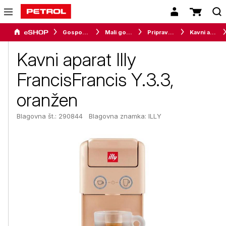
Gospodinjski aparati
Mali gospodinjski aparati
Priprava napitkov
Kavni aparati
Kavni aparat Illy
FrancisFrancis Y.3.3,
oranžen
Blagovna št.: 290844
Blagovna znamka:
ILLY