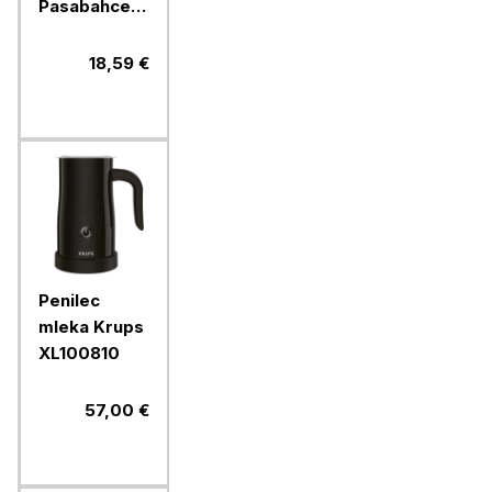
Pasabahce
Timeless,
270 ml, 4
18,59 €
kos, steklo
Penilec
mleka Krups
XL100810
57,00 €