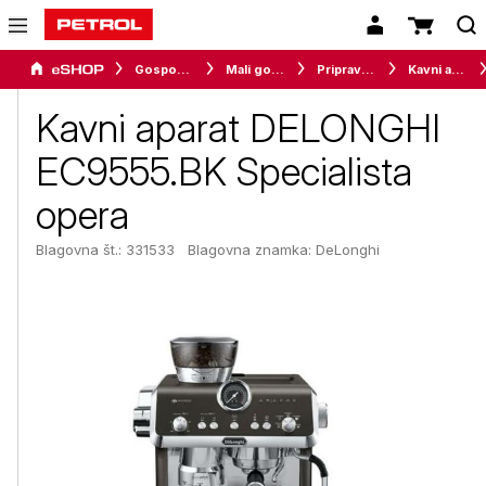
Gospodinjski aparati
Mali gospodinjski aparati
Priprava napitkov
Kavni aparati
Kavni aparat DELONGHI
EC9555.BK Specialista
opera
Blagovna št.: 331533
Blagovna znamka:
DeLonghi