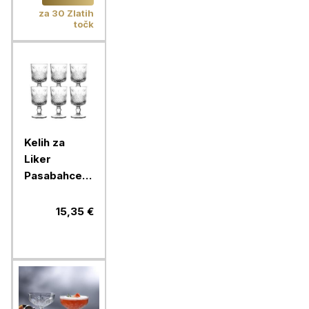
za 30 Zlatih
točk
Kelih za
Liker
Pasabahce
Timeless, 60
ml, 6 kos,
15,35 €
steklo