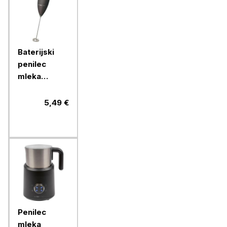
Baterijski
penilec
mleka
Clatronic,
MS3089
5,49 €
Penilec
mleka