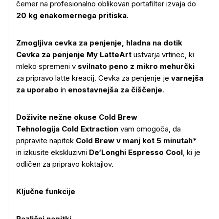
čemer na profesionalno oblikovan portafilter izvaja do
20 kg enakomernega pritiska
.
Zmogljiva cevka za penjenje, hladna na dotik
Cevka za penjenje My LatteArt
ustvarja vrtinec, ki
mleko spremeni v
svilnato peno z mikro mehurčki
Več o izdelku
za pripravo latte kreacij. Cevka za penjenje je
varnejša
za uporabo
in
enostavnejša za čiščenje
.
Doživite nežne okuse Cold Brew
Tehnologija Cold Extraction
vam omogoča, da
pripravite napitek
Cold Brew v manj kot 5 minutah
*
in izkusite ekskluzivni
De‘Longhi Espresso Cool
, ki je
odličen za pripravo koktajlov.
Ključne funkcije
Različni napitki