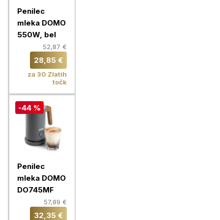
Penilec
mleka DOMO
550W, bel
52,87 €
28,85 €
za 30 Zlatih
točk
-44 %
Penilec
mleka DOMO
DO745MF
57,89 €
32,35 €