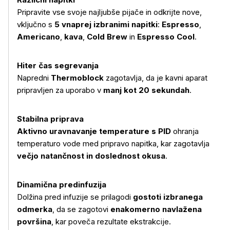
Pripravite vse svoje najljubše pijače in odkrijte nove,
vključno s
5 vnaprej izbranimi napitki
:
Espresso
,
Americano
,
kava
,
Cold Brew
in
Espresso Cool
.
Hiter čas segrevanja
Napredni
Thermoblock
zagotavlja, da je kavni aparat
pripravljen za uporabo v
manj kot 20 sekundah
.
Stabilna priprava
Aktivno uravnavanje temperature s PID
ohranja
temperaturo vode med pripravo napitka, kar zagotavlja
večjo natančnost in doslednost okusa
.
Dinamična predinfuzija
Dolžina pred infuzije se prilagodi
gostoti izbranega
odmerka
, da se zagotovi
enakomerno navlažena
površina
, kar poveča rezultate ekstrakcije.