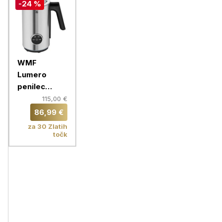
-24 %
WMF
Lumero
penilec
mleka
115,00 €
86,99 €
za 30 Zlatih
točk