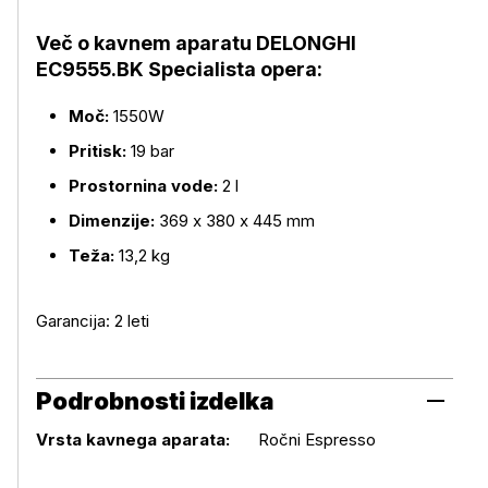
Več o kavnem aparatu DELONGHI
EC9555.BK Specialista opera:
Moč:
1550W
Pritisk:
19 bar
Prostornina vode:
2 l
Dimenzije:
369 x 380 x 445 mm
Teža:
13,2 kg
Garancija: 2 leti
Podrobnosti izdelka
Podrobnosti izdelka
Vrsta kavnega aparata:
Ročni Espresso