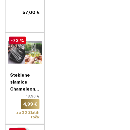
57,00 €
-73 %
Steklene
slamice
Chameleon,
16 slamic, 9
18,90 €
mm
4,99 €
za 30 Zlatih
točk