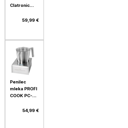
Clatronic
MS3812, 500
W
59,99 €
Penilec
mleka PROFI
COOK PC-
MS1032, 650
W
54,99 €