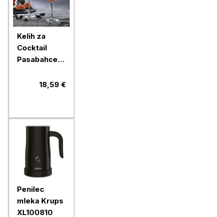
Kelih za
Cocktail
Pasabahce
Timeless,
270 ml, 4
18,59 €
kos, steklo
Penilec
mleka Krups
XL100810