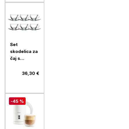
Set
skodelica za
čaj s
podstavkom
Pasabahce
36,30 €
Penguen,
215 ml, 6
kos, steklo
-45 %