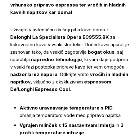
vrhunsko pripravo espressa ter vročih in hladnih
kavnih napitkov kar doma!
Uživajte v avtentični izkušnji pitja kave doma z
Delonghi La Specialista Opera EC9555.BK
za
kakovostno kavo v vsaki skodelici. Ročni kavni aparat je
zasnovan tako, da vsakič zagotavlja
bogat okus
, saj
uporablja
napredno tehnologijo
, ki vam daje podporo
v vsaki fazi postopka priprave kave ter vam omogoča
nadzor brez napora
. Odkrijte vrsto
vročih in hladnih
napitkov
, vključno z ekskluzivnim
espressom
De‘Longhi Espresso Cool
.
Aktivno uravnavanje temperature s PID
ohranja temperaturo vode med pripravo napitka
Vgrajen mlinček
s
15 nastavitvami mletja
in
3
profili temperature infuzije