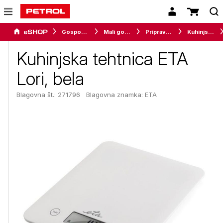
Gospodinjski aparati
Mali gospodinjski aparati
Priprava hrane
Kuhinjske tehtnice
Kuhinjska tehtnica ETA
Lori, bela
Blagovna št.: 271796
Blagovna znamka:
ETA