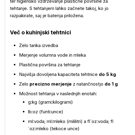
ter higiensko vzdrževanje plastične površine za
tehtanje. S tehtanjem lahko začnete takoj, ko jo
razpakirate, saj je baterija priložena.
Več o kuhinjski tehtnici
Zelo tanka izvedba
Več o izdelku
Merjenje volumna vode in mleka
Plastična površina za tehtanje
Najvišja dovoljena kapaciteta tehtnice
do 5 kg
Zelo
precizno merjenje
z natančnostjo
do 1 g
Možnost tehtanja v naslednjih enotah:
g:kg (grami:kilogrami)
lb:oz (funti:unce)
ml:voda; ml:mleko (mililitri) a fl´oz:voda; fl
´oz:mleko (tekoce unce)