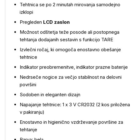
Tehtnica se po 2 minutah mirovanja samodejno
izklopi
Pregleden
LCD zaslon
Možnost odštetja teže posode ali postopnega
tehtanja dodajanih sestavin s funkcijo TARE
Izvlečni ročaj, ki omogoča enostavno obešanje
tehtnice
Indikator preobremenitve, indikator prazne baterije
Nedrseče nogice za večjo stabilnost na delovni
površini
Sodoben in eleganten dizajn
Napajanje tehtnice: 1 x 3 V CR2032 (2 kos priložena
v pakiranju)
Enostavno in higienično vzdrževanje površine za
tehtanje
Barva: bela