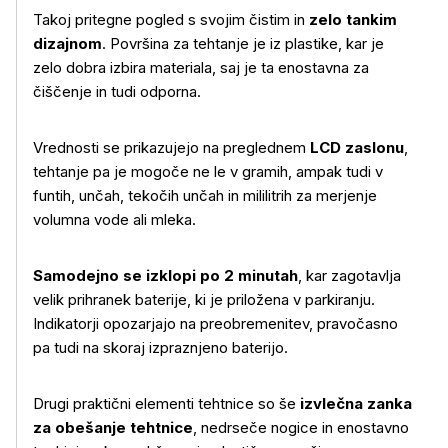
Takoj pritegne pogled s svojim čistim in
zelo tankim
dizajnom
. Površina za tehtanje je iz plastike, kar je
zelo dobra izbira materiala, saj je ta enostavna za
čiščenje in tudi odporna.
Vrednosti se prikazujejo na preglednem
LCD zaslonu
,
tehtanje pa je mogoče ne le v gramih, ampak tudi v
funtih, unčah, tekočih unčah in mililitrih za merjenje
volumna vode ali mleka.
Samodejno se izklopi po 2 minutah
, kar zagotavlja
velik prihranek baterije, ki je priložena v parkiranju.
Indikatorji opozarjajo na preobremenitev, pravočasno
pa tudi na skoraj izpraznjeno baterijo.
Drugi praktični elementi tehtnice so še
izvlečna zanka
za obešanje tehtnice
, nedrseče nogice in enostavno