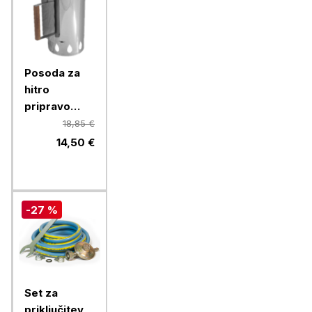
Posoda za
hitro
pripravo
žerjavice
18,85 €
Inox Teak
14,50 €
-27 %
Set za
priključitev