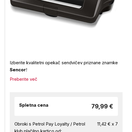
Izberite kvalitetni opekač sendvičev priznane znamke
Sencor
!
Preberite več
Spletna cena
79,99 €
Obroki s Petrol Pay Loyalty / Petrol
11,42 € x 7
klub plačilno kartico od: