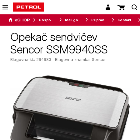
Gospodinjski aparati
Mali gospodinjski aparati
Priprava hrane
Kontaktni / kuhinjski žari
Opekač sendvičev
Sencor SSM9940SS
Blagovna št.: 294983
Blagovna znamka:
Sencor