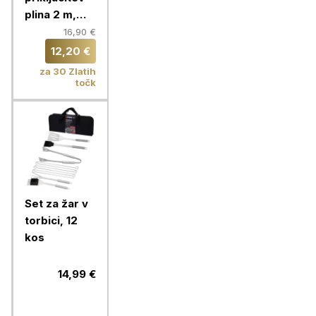
plina 2 m,
Elplin
16,90 €
12,20 €
za 30 Zlatih
točk
Set za žar v
torbici, 12
kos
14,99 €