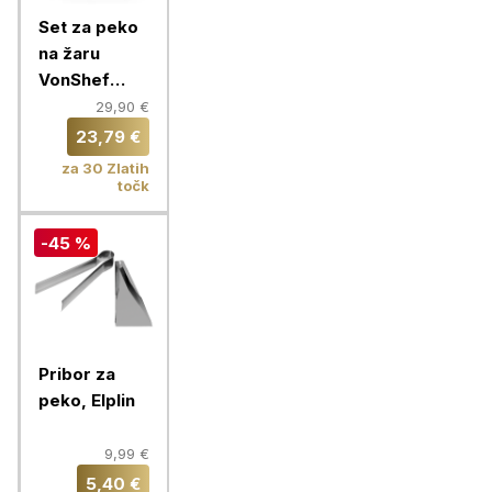
Set za peko
na žaru
VonShef
VONGA-
29,90 €
1000384 +
23,79 €
vrečka za
za 30 Zlatih
shranjevanje
točk
-45 %
Pribor za
peko, Elplin
9,99 €
5,40 €