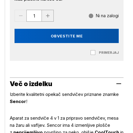
Ni na zalogi
OBVESTITE ME
PRIMERJAJ
Več o izdelku
Izberite kvalitetni opekač sendvičev priznane znamke
Sencor
!
Aparat za sendviče 4 v 1 za pripravo sendvičev, mesa
na žaru ali vafljev. Sencor ima 4 izmenljive plošče
z
neprijemljivo
površino za peko, ohišje
CoolTouch
in