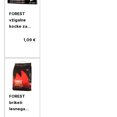
FOREST
vžigalne
kocke za
netenje
ognja brez
1,09 €
vonja, 200 g
FOREST
briketi
lesnega
oglja v vreči,