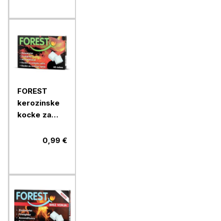
FOREST
kerozinske
kocke za
podžig, 200
g
0,99 €