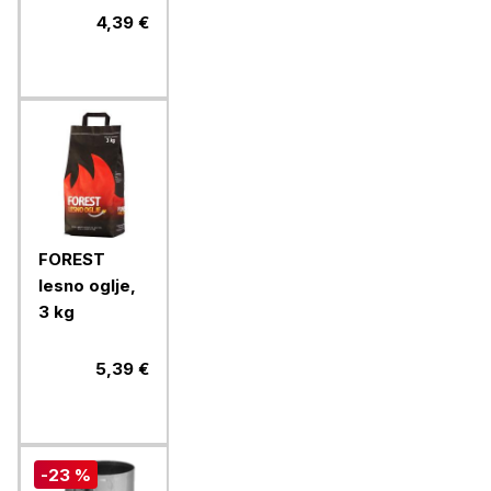
3 kg
4,39 €
FOREST
lesno oglje,
3 kg
5,39 €
-23 %