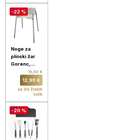
-22 %
Noge za
plinski žar
Gorenc,
višina 70 cm
16,60 €
12,90 €
za 30 Zlatih
točk
-20 %