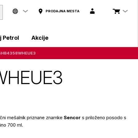
PRODAJNA MESTA
 Petrol
Akcije
or SHB4358WHEUE3
58WHEUE3
alični mešalnik priznane znamke
Sencor
s priloženo posodo s
ino 700 ml.