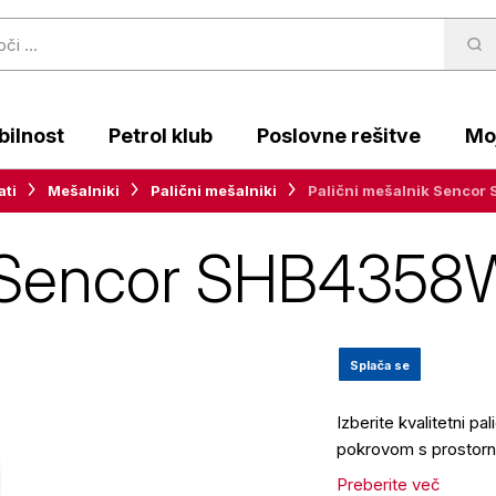
ilnost
Petrol klub
Poslovne rešitve
Moj
ati
Mešalniki
Palični mešalniki
Palični mešalnik Senc
ik Sencor SHB43
Splača se
Izberite kvalitetni p
pokrovom s prostorn
Preberite več