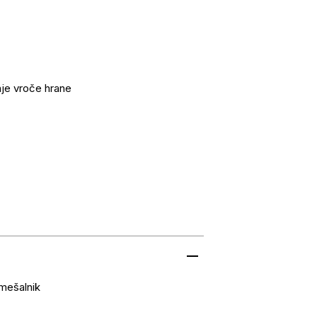
nje vroče hrane
 mešalnik