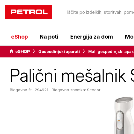
eShop
Na poti
Energija za dom
Mob
Gospodinjski aparati
Mali gospodinjski apar
Palični mešaln
Blagovna št.: 294921
Blagovna znamka:
Sencor