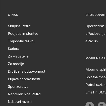
O NAS
EPOSLOVAN
Skupina Petrol
Uporabniški 
Podjetja in storitve
ePoslovanje 
Trajnostni razvoj
eRačun
Kariera
Za vlagatelje
MOBILNE AP
Za medije
Mobilne apli
Družbena odgovornost
Spletna mest
Prijava nepravilnosti
Petrol razisk
Sponzorstva
Email in SM
Nepremičnine Petrol
Nabavni razpisi