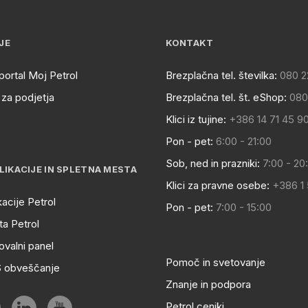
JE
KONTAKT
portal Moj Petrol
Brezplačna tel. številka:
080 2
za podjetja
Brezplačna tel. št. eShop:
080
Klici iz tujine:
+386 14 71 45 9
Pon - pet:
6:00 - 21:00
Sob, ned in prazniki:
7:00 - 20
LIKACIJE IN SPLETNA MESTA
Klici za pravne osebe:
+386 1
kacije Petrol
Pon - pet:
7:00 - 15:00
a Petrol
ovalni panel
Pomoč in svetovanje
S obveščanje
Znanje in podpora
Petrol ceniki