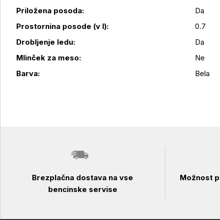
Priložena posoda:
Da
Podrobnosti izdelka
Prostornina posode (v l):
0.7
Drobljenje ledu:
Da
Mlinček za meso:
Ne
Barva:
Bela
Brezplačna dostava na vse
Možnost pl
bencinske servise