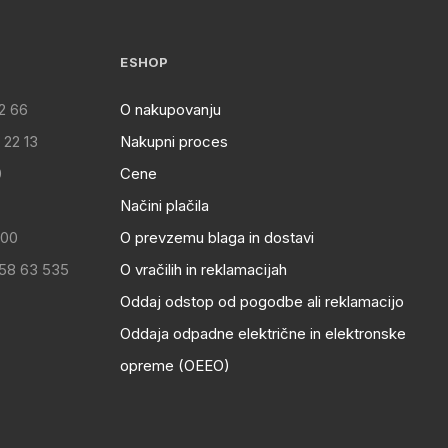
ESHOP
2 66
O nakupovanju
 22 13
Nakupni proces
0
Cene
Načini plačila
:00
O prevzemu blaga in dostavi
 58 63 535
O vračilih in reklamacijah
Oddaj odstop od pogodbe ali reklamacijo
Oddaja odpadne električne in elektronske
opreme (OEEO)