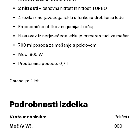
Več o izdelku
2 hitrosti
– osnovna hitrost in hitrost TURBO
4 rezila iz nerjavečega jekla s funkcijo drobljenja ledu
Ergonomično oblikovan gumijast ročaj
Nastavek iz nerjavečega jekla je primeren tudi za meša
700 ml posoda za mešanje s pokrovom
Moč: 800 W
Prostornina posode: 0,7 l
Garancija: 2 leti
Podrobnosti izdelka
Vrsta mešalnika:
Palični
Moč (v W):
800