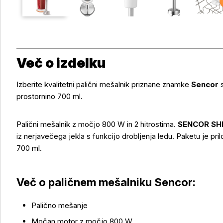
Več o izdelku
Izberite kvalitetni palični mešalnik priznane znamke
Sencor
prostornino 700 ml.
Palični mešalnik z močjo 800 W in 2 hitrostima.
SENCOR SH
iz nerjavečega jekla s funkcijo drobljenja ledu. Paketu je p
700 ml.
Več o paličnem mešalniku Sencor:
Palično mešanje
Močan motor z močjo 800 W