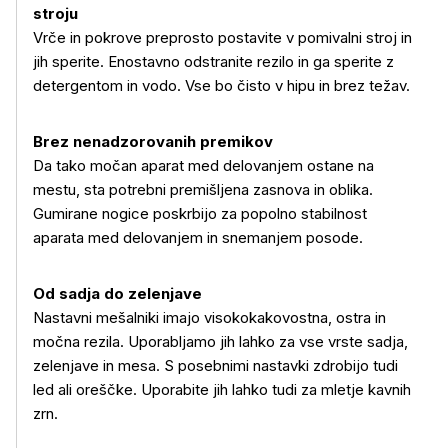
stroju
Vrče in pokrove preprosto postavite v pomivalni stroj in
jih sperite. Enostavno odstranite rezilo in ga sperite z
detergentom in vodo. Vse bo čisto v hipu in brez težav.
Več o izdelku
Brez nenadzorovanih premikov
Da tako močan aparat med delovanjem ostane na
mestu, sta potrebni premišljena zasnova in oblika.
Gumirane nogice poskrbijo za popolno stabilnost
aparata med delovanjem in snemanjem posode.
Od sadja do zelenjave
Nastavni mešalniki imajo visokokakovostna, ostra in
močna rezila. Uporabljamo jih lahko za vse vrste sadja,
zelenjave in mesa. S posebnimi nastavki zdrobijo tudi
led ali oreščke. Uporabite jih lahko tudi za mletje kavnih
zrn.