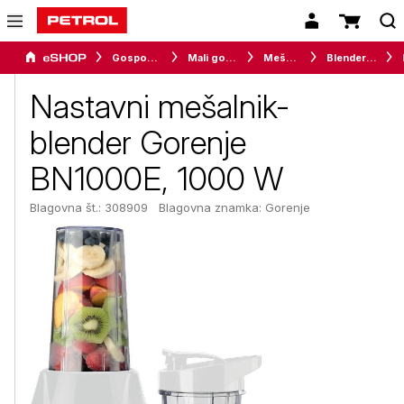
Gospodinjski aparati
Mali gospodinjski aparati
Mešalniki
Blenderji in smoothie makerji
Nastavni mešalnik-
blender Gorenje
BN1000E, 1000 W
Blagovna št.: 308909
Blagovna znamka:
Gorenje