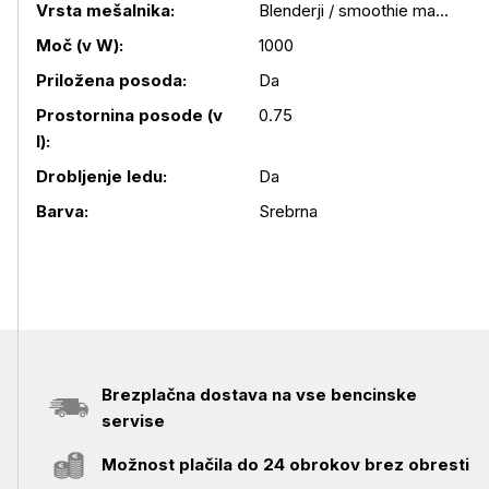
Vrsta mešalnika:
Blenderji / smoothie makerji
Moč (v W):
1000
Priložena posoda:
Da
Podrobnosti izdelka
Prostornina posode (v
0.75
l):
Drobljenje ledu:
Da
Barva:
Srebrna
Brezplačna dostava na vse bencinske
servise
Možnost plačila do 24 obrokov brez obresti