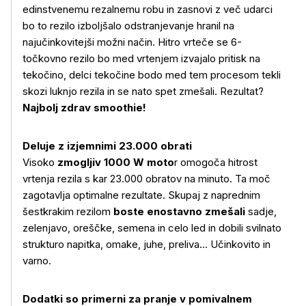
edinstvenemu rezalnemu robu in zasnovi z več udarci
bo to rezilo izboljšalo odstranjevanje hranil na
najučinkovitejši možni način. Hitro vrteče se 6-
točkovno rezilo bo med vrtenjem izvajalo pritisk na
tekočino, delci tekočine bodo med tem procesom tekli
skozi luknjo rezila in se nato spet zmešali. Rezultat?
Najbolj zdrav smoothie!
Deluje z izjemnimi 23.000 obrati
Visoko
zmogljiv 1000 W moto
r omogoča hitrost
vrtenja rezila s kar 23.000 obratov na minuto. Ta moč
zagotavlja optimalne rezultate. Skupaj z naprednim
šestkrakim rezilom
boste enostavno zmešali
sadje,
zelenjavo, oreščke, semena in celo led in dobili svilnato
strukturo napitka, omake, juhe, preliva... Učinkovito in
varno.
Dodatki so primerni za pranje v pomivalnem