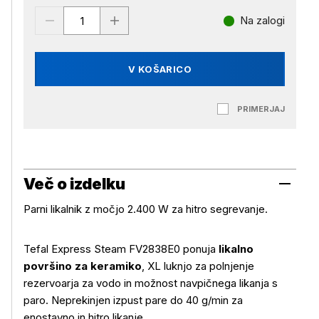
Na zalogi
V KOŠARICO
PRIMERJAJ
Več o izdelku
Parni likalnik z močjo 2.400 W za hitro segrevanje.
Tefal Express Steam FV2838E0 ponuja
likalno
površino za keramiko
, XL luknjo za polnjenje
rezervoarja za vodo in možnost navpičnega likanja s
paro. Neprekinjen izpust pare do 40 g/min za
enostavno in hitro likanje.