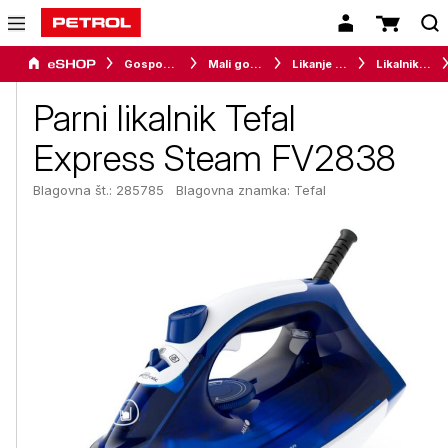
Gospodinjski aparati
Mali gospodinjski aparati
Likanje in šivanje
Likalniki in parne postaje
Parni likalnik Tefal
Express Steam FV2838
Blagovna št.: 285785
Blagovna znamka:
Tefal