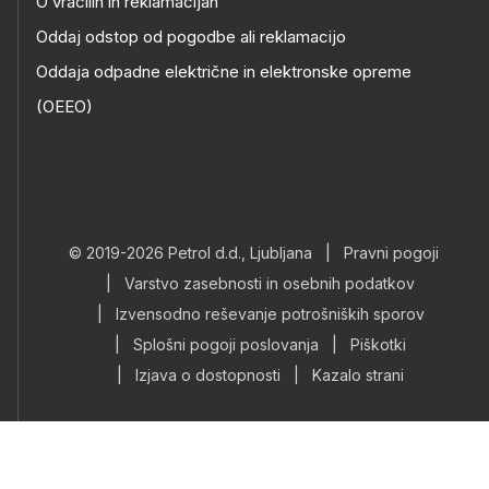
O vračilih in reklamacijah
Oddaj odstop od pogodbe ali reklamacijo
Oddaja odpadne električne in elektronske opreme
(OEEO)
© 2019-2026 Petrol d.d., Ljubljana
|
Pravni pogoji
|
Varstvo zasebnosti in osebnih podatkov
|
Izvensodno reševanje potrošniških sporov
|
Splošni pogoji poslovanja
|
Piškotki
|
Izjava o dostopnosti
|
Kazalo strani