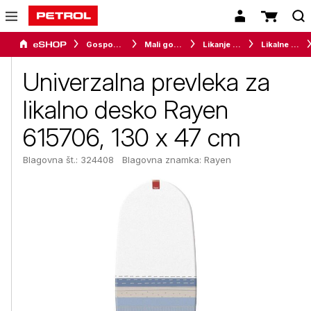
Gospodinjski aparati
Mali gospodinjski aparati
Likanje in šivanje
Likalne deske
Univerzalna prevleka za
likalno desko Rayen
615706, 130 x 47 cm
Blagovna št.: 324408
Blagovna znamka:
Rayen