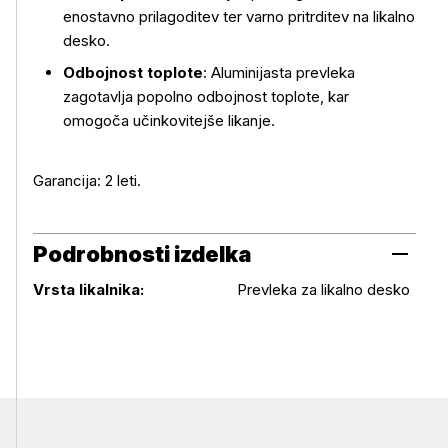
enostavno prilagoditev ter varno pritrditev na likalno
desko.
Odbojnost toplote
: Aluminijasta prevleka
zagotavlja popolno odbojnost toplote, kar
omogoča učinkovitejše likanje.
Garancija: 2 leti.
Podrobnosti izdelka
Podrobnosti izdelka
Vrsta likalnika:
Prevleka za likalno desko