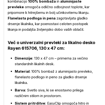
kombinacijo
100% bombaža
in
aluminijaste
prevleke
omogoča odlično odbojnost toplote, kar
pripomore k hitrejšemu in bolj učinkovitemu likanju.
Flanelasta podloga in pena
zagotavljata gladko
drsenje likalnika, kar poenostavi celoten postopek
likanja in podaljša življenjsko dobo vaših oblačil.
Več o univerzalni prevleki za likalno desko
Rayen 615706, 130 x 47 cm:
Dimenzije
: 130 x 47 cm – primerna za večino
Več o izdelku
standardnih likalnih desk.
Material
: 100% bombaž z aluminijasto prevleko,
flanelasto podlogo in peno za gladko drsenje
likalnika.
Barva
: Svetlo siva, ki se enostavno prilega
različnim stilom in prostorom.
Sistem pritrditve
: EasyClip omogoča hitro in