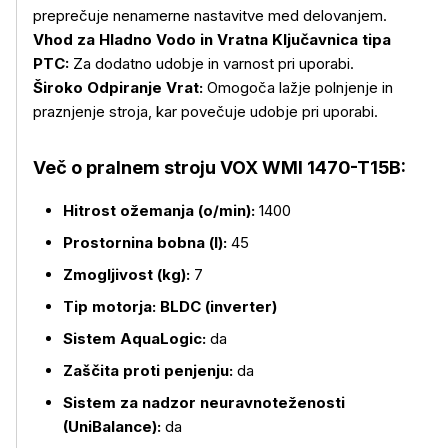
preprečuje nenamerne nastavitve med delovanjem.
Vhod za Hladno Vodo in Vratna Ključavnica tipa
PTC:
Za dodatno udobje in varnost pri uporabi.
Široko Odpiranje Vrat:
Omogoča lažje polnjenje in
praznjenje stroja, kar povečuje udobje pri uporabi.
Več o pralnem stroju VOX WMI 1470-T15B:
Hitrost ožemanja (o/min):
1400
Prostornina bobna (l):
45
Zmogljivost (kg):
7
Tip motorja: BLDC (inverter)
Sistem AquaLogic:
da
Zaščita proti penjenju:
da
Sistem za nadzor neuravnoteženosti
(UniBalance):
da