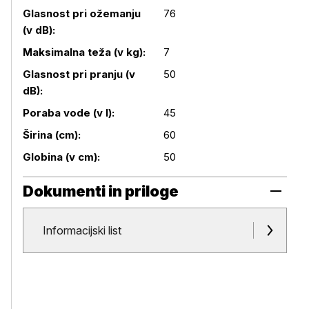
Glasnost pri ožemanju
76
(v dB):
Maksimalna teža (v kg):
7
Glasnost pri pranju (v
50
dB):
Poraba vode (v l):
45
Širina (cm):
60
Globina (v cm):
50
Dokumenti in priloge
Dokumenti in priloge
Informacijski list