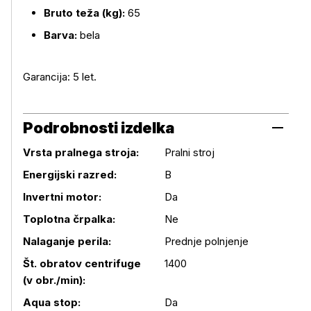
Bruto teža (kg):
65
Barva:
bela
Garancija: 5 let.
Podrobnosti izdelka
Vrsta pralnega stroja:
Pralni stroj
Energijski razred:
B
Invertni motor:
Da
Toplotna črpalka:
Ne
Nalaganje perila:
Prednje polnjenje
Št. obratov centrifuge
1400
(v obr./min):
Aqua stop:
Da
Podrobnosti izdelka