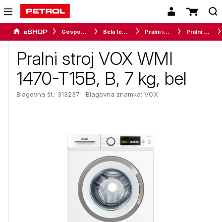
Gospodinjski aparati
Bela tehnika
Pralni in sušilni stroji
Pralni stroji
Pralni stroj VOX WMI
1470-T15B, B, 7 kg, bel
Blagovna št.: 313237
Blagovna znamka:
VOX