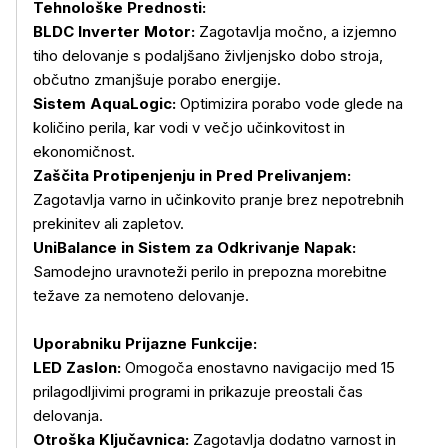
Tehnološke Prednosti:
BLDC Inverter Motor:
Zagotavlja močno, a izjemno
tiho delovanje s podaljšano življenjsko dobo stroja,
občutno zmanjšuje porabo energije.
Sistem AquaLogic:
Optimizira porabo vode glede na
količino perila, kar vodi v večjo učinkovitost in
ekonomičnost.
Zaščita Protipenjenju in Pred Prelivanjem:
Zagotavlja varno in učinkovito pranje brez nepotrebnih
prekinitev ali zapletov.
UniBalance in Sistem za Odkrivanje Napak:
Samodejno uravnoteži perilo in prepozna morebitne
težave za nemoteno delovanje.
Uporabniku Prijazne Funkcije:
LED Zaslon:
Omogoča enostavno navigacijo med 15
prilagodljivimi programi in prikazuje preostali čas
delovanja.
Otroška Ključavnica:
Zagotavlja dodatno varnost in