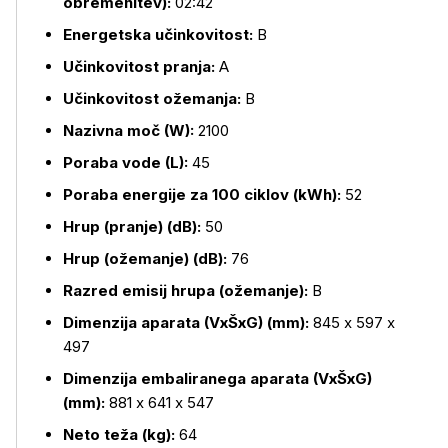
obremenitev):
02:42
Energetska učinkovitost:
B
Učinkovitost pranja:
A
Učinkovitost ožemanja:
B
Nazivna moč (W):
2100
Poraba vode (L):
45
Poraba energije za 100 ciklov (kWh):
52
Hrup (pranje) (dB):
50
Hrup (ožemanje) (dB):
76
Razred emisij hrupa (ožemanje):
B
Dimenzija aparata (VxŠxG) (mm):
845 x 597 x
497
Dimenzija embaliranega aparata (VxŠxG)
(mm):
881 x 641 x 547
Neto teža (kg):
64