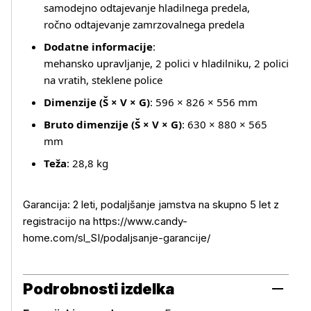
samodejno odtajevanje hladilnega predela,
ročno odtajevanje zamrzovalnega predela
Dodatne informacije
:
mehansko upravljanje, 2 polici v hladilniku, 2 polici
na vratih, steklene police
Dimenzije (Š × V × G)
: 596 × 826 × 556 mm
Bruto dimenzije (Š × V × G)
: 630 × 880 × 565
mm
Teža
: 28,8 kg
Garancija: 2 leti, podaljšanje jamstva na skupno 5 let z
registracijo na https://www.candy-
home.com/sl_SI/podaljsanje-garancije/
Podrobnosti izdelka