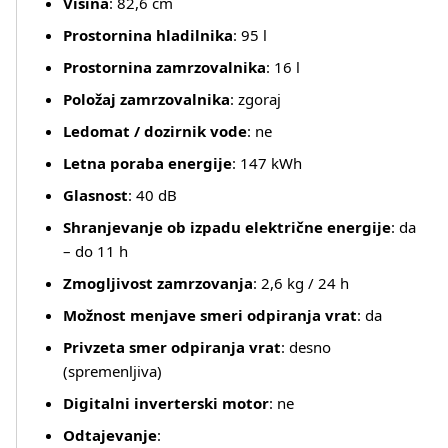
Višina
: 82,6 cm
Prostornina hladilnika
: 95 l
Prostornina zamrzovalnika
: 16 l
Položaj zamrzovalnika
: zgoraj
Ledomat / dozirnik vode
: ne
Letna poraba energije
: 147 kWh
Glasnost
: 40 dB
Shranjevanje ob izpadu električne energije
: da
– do 11 h
Zmogljivost zamrzovanja
: 2,6 kg / 24 h
Možnost menjave smeri odpiranja vrat
: da
Privzeta smer odpiranja vrat
: desno
(spremenljiva)
Digitalni inverterski motor
: ne
Odtajevanje
: