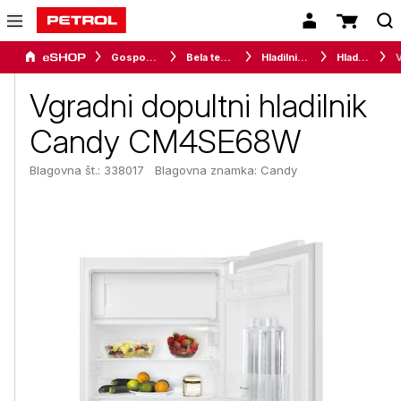
Gospodinjski aparati
Bela tehnika
Hladilniki in zamrzovalniki
Hladilniki
Vgradni dopultni hladilnik
Candy CM4SE68W
Blagovna št.: 338017
Blagovna znamka:
Candy