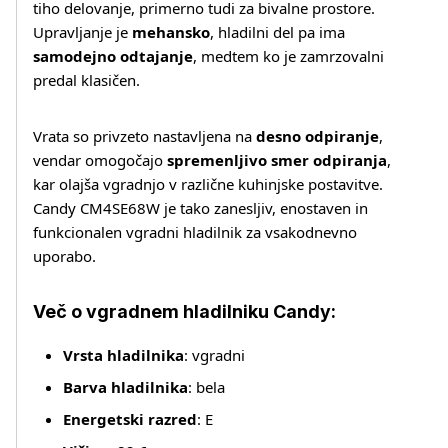
tiho delovanje, primerno tudi za bivalne prostore.
Upravljanje je
mehansko
, hladilni del pa ima
samodejno odtajanje
, medtem ko je zamrzovalni
predal klasičen.
Vrata so privzeto nastavljena na
desno odpiranje
,
vendar omogočajo
spremenljivo smer odpiranja
,
kar olajša vgradnjo v različne kuhinjske postavitve.
Candy CM4SE68W je tako zanesljiv, enostaven in
funkcionalen vgradni hladilnik za vsakodnevno
uporabo.
Več o vgradnem hladilniku Candy:
Vrsta hladilnika
: vgradni
Barva hladilnika
: bela
Več o izdelku
Energetski razred
: E