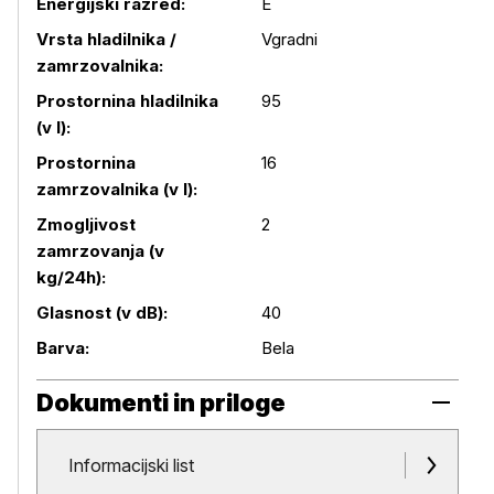
Energijski razred:
E
Vrsta hladilnika /
Vgradni
zamrzovalnika:
Prostornina hladilnika
95
(v l):
Prostornina
16
Podrobnosti izdelka
zamrzovalnika (v l):
Zmogljivost
2
zamrzovanja (v
kg/24h):
Glasnost (v dB):
40
Barva:
Bela
Dokumenti in priloge
Dokumenti in priloge
Informacijski list