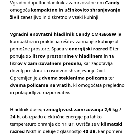
Vgradni dopultni hladilnik z zamrzovalnikom
Candy
omogoča
kompaktno in učinkovito shranjevanje
živil
zanesljivo in diskretno v vsaki kuhinji.
Vgradni enovratni hladilnik Candy CM4SE68W
je
kompaktna in praktična rešitev za manjše kuhinje ali
pomožne prostore. Spada v
energijski razred E
ter
ponuja
95 litrov prostornine v hladilnem
in
16
litrov v zamrzovalnem predelu
, kar zagotavlja
dovolj prostora za osnovno shranjevanje živil.
Opremljen je z
dvema steklenima policama
ter
dvema policama na vratih
, ki omogočata pregledno
in prilagodljivo razporeditev.
Hladilnik dosega
zmogljivost zamrzovanja 2,6 kg /
24 h
, ob izpadu električne energije pa lahko
temperaturo ohranja do
11 ur
. Uvršča se v
klimatski
razred N‑ST
in deluje z glasnostjo
40 dB
, kar pomeni