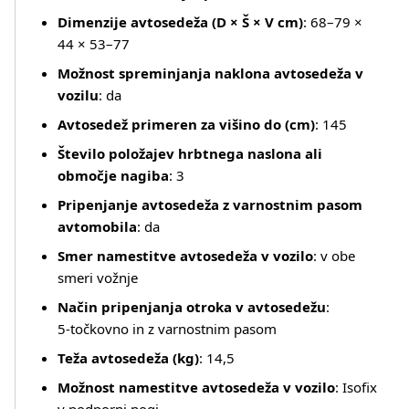
Dimenzije avtosedeža (D × Š × V cm)
: 68–79 ×
44 × 53–77
Možnost spreminjanja naklona avtosedeža v
vozilu
: da
Avtosedež primeren za višino do (cm)
: 145
Število položajev hrbtnega naslona ali
območje nagiba
: 3
Pripenjanje avtosedeža z varnostnim pasom
avtomobila
: da
Smer namestitve avtosedeža v vozilo
: v obe
smeri vožnje
Način pripenjanja otroka v avtosedežu
:
5‑točkovno in z varnostnim pasom
Teža avtosedeža (kg)
: 14,5
Možnost namestitve avtosedeža v vozilo
: Isofix