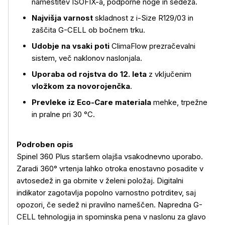
namestitev ISOFIX-a, podporne noge in sedeža.
Najvišja varnost
skladnost z i-Size R129/03 in
zaščita G-CELL ob bočnem trku.
Udobje na vsaki poti
ClimaFlow prezračevalni
sistem, več naklonov naslonjala.
Uporaba od rojstva do 12. leta
z vključenim
vložkom
za novorojenčka
.
Prevleke iz Eco-Care materiala
mehke, trpežne
in pralne pri 30 °C.
Podroben opis
Spinel 360 Plus staršem olajša vsakodnevno uporabo.
Zaradi 360° vrtenja lahko otroka enostavno posadite v
avtosedež in ga obrnite v želeni položaj. Digitalni
indikator zagotavlja popolno varnostno potrditev, saj
opozori, če sedež ni pravilno nameščen. Napredna G-
CELL tehnologija in spominska pena v naslonu za glavo