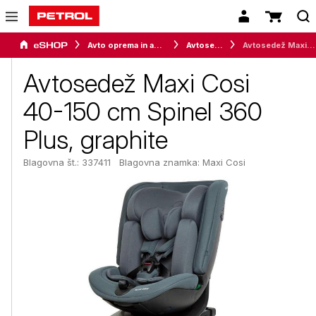
Avto oprema in avtomobilizem
Avtosedeži
Avtosedež Maxi Cosi 40-150 cm Spinel 360 Plus, graphite
Avtosedež Maxi Cosi
40-150 cm Spinel 360
Plus, graphite
Blagovna št.: 337411
Blagovna znamka:
Maxi Cosi