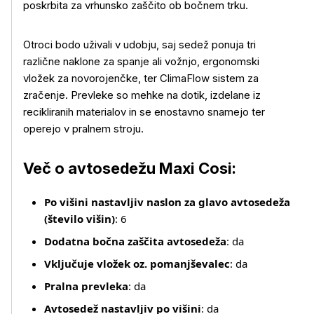
poskrbita za vrhunsko zaščito ob bočnem trku.
Več o izdelku
Otroci bodo uživali v udobju, saj sedež ponuja tri
različne naklone za spanje ali vožnjo, ergonomski
vložek za novorojenčke, ter ClimaFlow sistem za
zračenje. Prevleke so mehke na dotik, izdelane iz
recikliranih materialov in se enostavno snamejo ter
operejo v pralnem stroju.
Več o avtosedežu Maxi Cosi:
Po višini nastavljiv naslon za glavo avtosedeža
(število višin)
: 6
Dodatna bočna zaščita avtosedeža
: da
Vključuje vložek oz. pomanjševalec
: da
Pralna prevleka
: da
Avtosedež nastavljiv po višini
: da