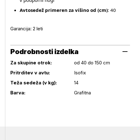
v podporni nogi
Avtosedež primeren za višino od (cm)
: 40
Garancija: 2 leti
Podrobnosti izdelka
Za skupine otrok:
od 40 do 150 cm
Pritrditev v avtu:
Isofix
Podrobnosti izdelka
Teža sedeža (v kg):
14
Barva:
Grafitna