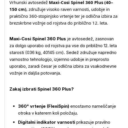
Vrhunski avtosedež
Maxi‑Cosi Spinel 360 Plus (40–
150 cm)
, združuje visoko raven varnosti, udobje in
praktično 360‑stopinjsko vrtenje ter je odlična izbira za
brezskrbne vožnje od rojstva do približno 12. leta.
Maxi-Cosi Spinel 360 Plus
je avtosedež, zasnovan
za dolgo uporabo od rojstva pa vse do približno 12. leta
starosti (036 kg, 40145 cm). Sedež združuje napredno
varnostno tehnologijo, izjemno udobje in preprosto
uporabo, zaradi česar je odlična izbira za vsakodnevne
vožnje in daljša potovanja.
Zakaj izbrati Spinel 360 Plus?
360° vrtenje (FlexiSpin)
enostavno nameščanje
otroka v katerem koli položaju.
Digitalni indikator varnosti
prikazuje pravilno