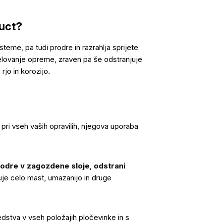
uct
?
steme, pa tudi prodre in razrahlja sprijete
lovanje opreme, zraven pa še odstranjuje
rjo in korozijo.
i vseh vaših opravilih, njegova uporaba
odre v zagozdene sloje
,
odstrani
uje celo mast, umazanijo in druge
stva v vseh položajih pločevinke in s