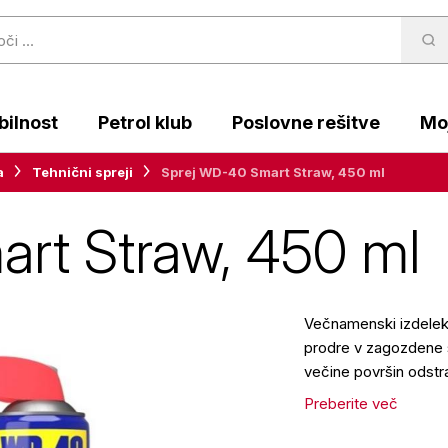
ilnost
Petrol klub
Poslovne rešitve
Moj
a
Tehnični spreji
Sprej WD-40 Smart Straw, 450 ml
rt Straw, 450 ml
Večnamenski izdelek 
prodre v zagozdene s
večine površin odstr
Preberite več