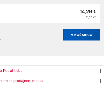
14,29 €
31,76 €/l
V KOŠARICO
ne Petrol kluba
trol kluba
vzem na prodajnem mestu
 na prodajnem mestu