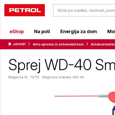
eShop
Na poti
Energija za dom
Mob
Avto oprema in avtomobilizem
Avtokozmetik
Sprej WD-40 Sma
Blagovna št.: 70712
Blagovna znamka:
WD-40