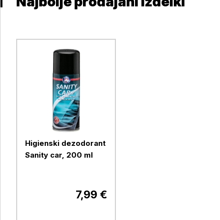
Najbolje prodajani izdelki
Higienski dezodorant
Sanity car, 200 ml
7,99 €