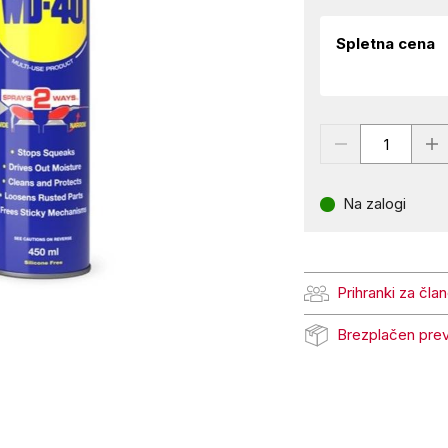
Spletna cena
Na zalogi
Prihranki za čla
Prihranki za člane Pe
Brezplačen pre
Brezplačen prevzem