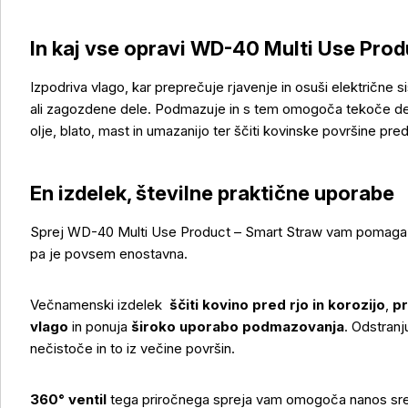
In kaj vse opravi WD-40 Multi Use Prod
Izpodriva vlago, kar preprečuje rjavenje in osuši električne si
ali zagozdene dele. Podmazuje in s tem omogoča tekoče de
olje, blato, mast in umazanijo ter ščiti kovinske površine pred 
En izdelek, številne praktične uporabe
Več o izdelku
Sprej WD-40 Multi Use Product – Smart Straw vam pomaga pr
pa je povsem enostavna.
Večnamenski izdelek
ščiti kovino pred rjo in korozijo
,
pr
vlago
in ponuja
široko uporabo podmazovanja
. Odstranj
nečistoče in to iz večine površin.
360° ventil
tega priročnega spreja vam omogoča nanos sred