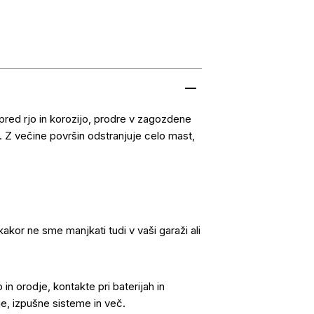
red rjo in korozijo, prodre v zagozdene
. Z večine površin odstranjuje celo mast,
akor ne sme manjkati tudi v vaši garaži ali
 orodje, kontakte pri baterijah in
je, izpušne sisteme in več.