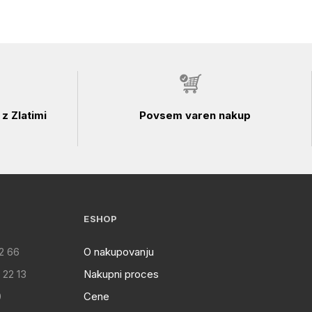
z Zlatimi
Povsem varen nakup
ESHOP
2 66
O nakupovanju
 22 13
Nakupni proces
0
Cene