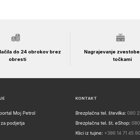
ačila do 24 obrokov brez
Nagrajevanje zvestobe 
obresti
točkami
JE
KONTAKT
portal Moj Petrol
Brezplačna tel. številka:
080 2
za podjetja
Brezplačna tel. št. eShop:
080
Klici iz tujine:
+386 14 71 45 9