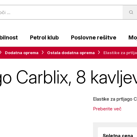
ilnost
Petrol klub
Poslovne rešitve
Moj
Dodatna oprema
Ostala dodatna oprema
Elastike za prtlj
go Carblix, 8 kavlje
Elastike za prtljago 
Preberite več
Spletna cena