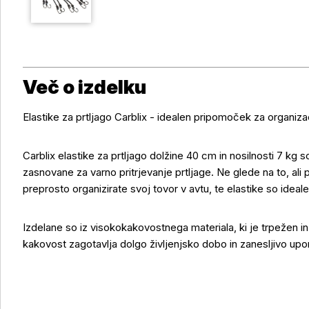
Več o izdelku
Elastike za prtljago Carblix - idealen pripomoček za organiza
Carblix elastike za prtljago dolžine 40 cm in nosilnosti 7 kg so
zasnovane za varno pritrjevanje prtljage. Ne glede na to, ali 
preprosto organizirate svoj tovor v avtu, te elastike so idea
Več o izdelku
Izdelane so iz visokokakovostnega materiala, ki je trpežen i
kakovost zagotavlja dolgo življenjsko dobo in zanesljivo upo