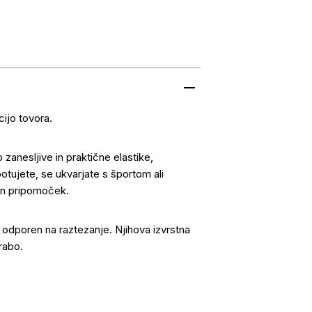
cijo tovora.
 zanesljive in praktične elastike,
potujete, se ukvarjate s športom ali
len pripomoček.
n odporen na raztezanje. Njihova izvrstna
rabo.