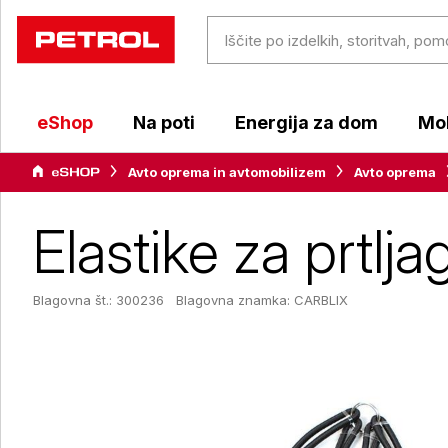
eShop
Na poti
Energija za dom
Mob
Avto oprema in avtomobilizem
Avto oprema
Elastike za prtlja
Blagovna št.: 300236
Blagovna znamka:
CARBLIX