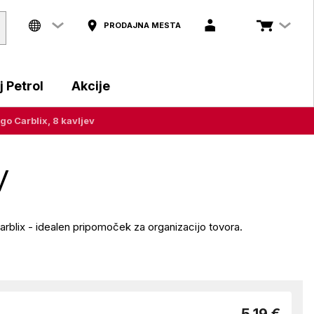
PRODAJNA MESTA
 Petrol
Akcije
ago Carblix, 8 kavljev
v
Carblix - idealen pripomoček za organizacijo tovora.