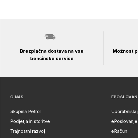
Brezplačna dostava na vse
Možnost pl
bencinske servise
O NAS
EPOSLOVAN
Skupina Petrol
Uporabniški 
Podjetja in storitve
ePoslovanje 
Trajnostni razvoj
eRačun