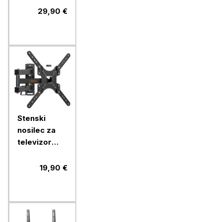
56'', do 45
29,90 €
kg
Stenski
nosilec za
televizor
Vonhaus s
popolnim
19,90 €
nagibom in
zasukom