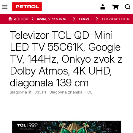
Avdio, video in telefonija
Televizorji
Televizor TCL QD-Mini LED TV 55C61K, Google TV, 144Hz, Onkyo zvok z Dolby Atmos, 4K UHD, diagonala 139 cm
Televizor TCL QD-Mini
LED TV 55C61K, Google
TV, 144Hz, Onkyo zvok z
Dolby Atmos, 4K UHD,
diagonala 139 cm
Blagovna št.: 335111
Blagovna znamka:
TCL