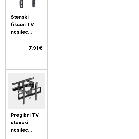
Stenski
fiksen TV
nosilec
VonHaus 15
do 42''
7,91 €
Pregibni TV
stenski
nosilec
VonHaus 24-