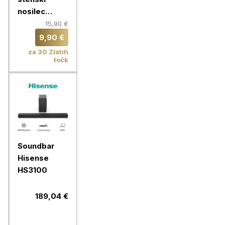
nosilec
VonHaus 37-
15,90 €
70'', do 35
9,90 €
kg
za 30 Zlatih
točk
Soundbar
Hisense
HS3100
189,04 €