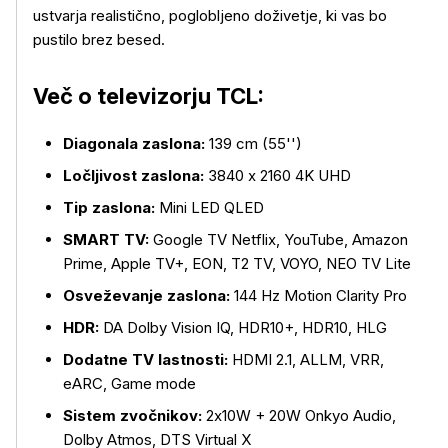
ustvarja realistično, poglobljeno doživetje, ki vas bo
pustilo brez besed.
Več o televizorju TCL:
Diagonala zaslona:
139 cm (55'')
Ločljivost zaslona:
3840 x 2160 4K UHD
Tip zaslona:
Mini LED QLED
SMART TV:
Google TV Netflix, YouTube, Amazon
Prime, Apple TV+, EON, T2 TV, VOYO, NEO TV Lite
Osveževanje zaslona:
144 Hz Motion Clarity Pro
HDR:
DA Dolby Vision IQ, HDR10+, HDR10, HLG
Dodatne TV lastnosti:
HDMI 2.1, ALLM, VRR,
eARC, Game mode
Sistem zvočnikov:
2x10W + 20W Onkyo Audio,
Več o izdelku
Dolby Atmos, DTS Virtual X