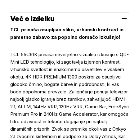
Več o izdelku
TCL prinaša osupljivo sliko, vrhunski kontrast in
pametno zabavo za popolno domačo izkušnjo!
TCL 55C61K prinaša neverjetno vizualno izkušnjo s QD-
Mini LED tehnologijo, ki zagotavlja izjemen kontrast,
vrhunsko svetlost in enakomerno osvetlitev v vsakem
okolju. 4K HDR PREMIUM 1300 poskrbi za osupljivo
globoko črnino, bogate barve in podrobnosti, ki vas
bodo popolnoma prevzele. Za igričarje ponuja televizor
najbolj gladko igranje brez zamikov, zahvaljujoč HDMI
2.1, ALLM, 144Hz VRR, 120Hz VRR, Game Bar, FreeSync
Premium Pro in 240Hz Game Accelerator, kar omogoča
hitro odzivnost in tekoče dogajanje pri najbolj
dinamičnih prizorih. Zvok se premika okoli vas z Onkyo
2.1 zvočnim sistemom in podporo za Dolby Atmos, kar