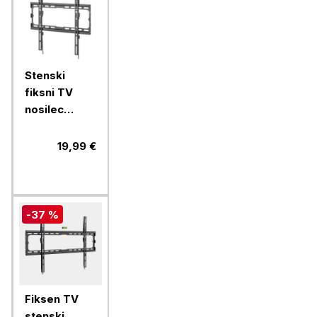
Stenski
fiksni TV
nosilec
32''-70''
MANHATTAN,
19,99 €
40kg, črne
barve, ultra
tanek
-37 %
Fiksen TV
stenski