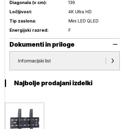
Diagonala (v cm):
139
Podrobnosti izdelka
Ločljivost:
4K Ultra HD
Tip zaslona:
Mini LED QLED
Energijski razred:
F
Dokumenti in priloge
Dokumenti in priloge
Informacijski list
Najbolje prodajani izdelki