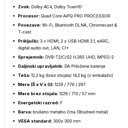
Zvok:
Dolby AC4, Dolby TrueHD
Procesor:
Quad Core AiPQ PRO PROCESSOR
Povezave:
Wi-Fi, Bluetooth DLNA, Chromecast &
T-cast
Priključki:
3 x HDMI, 2 x USB HDMI 2.1, eARC,
digital audio out, LAN, CI+
Sprejemnik:
DVB-T2/C/S2 H.265 UHD, MPEG-2
Daljinski upravljalnik:
DA Priložene baterije
Teža:
12,2 kg (brez stojala) 14,2 kg (z embalažo)
Mere (Š x V x G):
1229 / 776 / 297
Mere brez stojala:
1229 / 713 / 57 mm
Energetski razred:
F
Barva:
brušeno metalno črna (Brushed metal)
VESA standard:
300x 300 mm