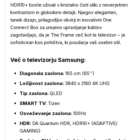
HDR10+ boste uživali v kristalno čisti sliki z neverjetnim
kontrastom in globokimi detajli. Njegov eleganten,
tanek dizajn, prilagodljivi okvirji in inovativni One
Connect Box za urejeno upravljanje kablov
zagotavljajo, da je The Frame več kot le televizor – je
sofisticiran kos pohištva, ki poudarja vaš osebni stil.
Več o televizorju Samsung:
Diagonala zaslona:
165 cm (65'')
Ločljivost zaslona:
3840 x 2160 4K UHD
Tip zaslona:
QLED
SMART TV:
Tizen
Osveževanje zaslona:
100Hz
HDR:
DA Quantum HDR, HDR10+ (ADAPTIVE/
GAMING)
Več o izdelku