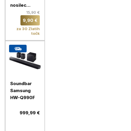
nosilec
VonHaus 37-
15,90 €
70'', do 35
9,90 €
kg
za 30 Zlatih
točk
Soundbar
Samsung
HW-Q990F
999,99 €