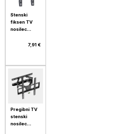
Stenski
fiksen TV
nosilec
VonHaus 15
do 42''
7,91 €
Pregibni TV
stenski
nosilec
VonHaus 24-