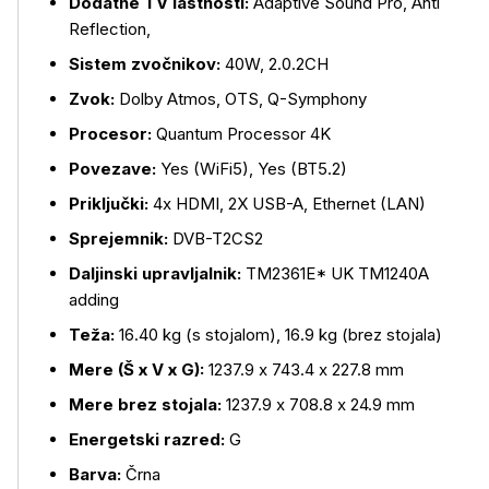
Dodatne TV lastnosti:
Adaptive Sound Pro, Anti
Reflection,
Sistem zvočnikov:
40W, 2.0.2CH
Zvok:
Dolby Atmos, OTS, Q-Symphony
Procesor:
Quantum Processor 4K
Povezave:
Yes (WiFi5), Yes (BT5.2)
Priključki:
4x HDMI, 2X USB-A, Ethernet (LAN)
Sprejemnik:
DVB-T2CS2
Daljinski upravljalnik:
TM2361E* UK TM1240A
adding
Teža:
16.40 kg (s stojalom), 16.9 kg (brez stojala)
Mere (Š x V x G):
1237.9 x 743.4 x 227.8 mm
Mere brez stojala:
1237.9 x 708.8 x 24.9 mm
Energetski razred:
G
Barva:
Črna