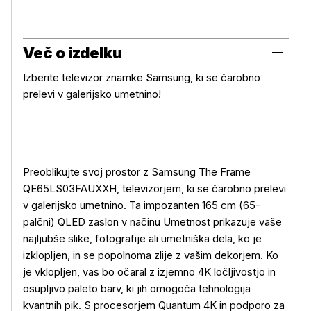
Več o izdelku
Izberite televizor znamke Samsung, ki se čarobno
prelevi v galerijsko umetnino!
Preoblikujte svoj prostor z Samsung The Frame
QE65LS03FAUXXH, televizorjem, ki se čarobno prelevi
v galerijsko umetnino. Ta impozanten 165 cm (65-
palčni) QLED zaslon v načinu Umetnost prikazuje vaše
najljubše slike, fotografije ali umetniška dela, ko je
izklopljen, in se popolnoma zlije z vašim dekorjem. Ko
je vklopljen, vas bo očaral z izjemno 4K ločljivostjo in
osupljivo paleto barv, ki jih omogoča tehnologija
kvantnih pik. S procesorjem Quantum 4K in podporo za