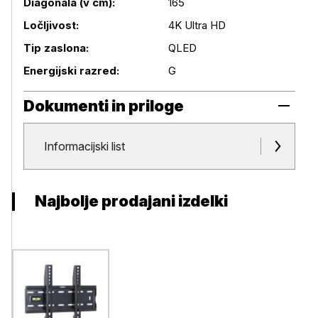
Diagonala (v cm):
165
Podrobnosti izdelka
Ločljivost:
4K Ultra HD
Tip zaslona:
QLED
Energijski razred:
G
Dokumenti in priloge
Dokumenti in priloge
Informacijski list
Najbolje prodajani izdelki