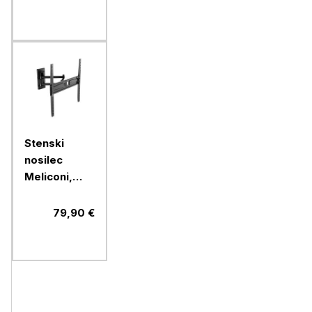
Fast Block
Stenski
nosilec
Meliconi,
FlatStyle
FDR400,
79,90 €
Fast Block