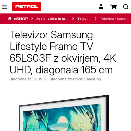
Avdio, video in telefonija
Televizorji
Televizor Samsung Lifestyle Frame TV 65LS03F z okvirjem, 4K UHD, diagonala 165 cm
Televizor Samsung
Lifestyle Frame TV
65LS03F z okvirjem, 4K
UHD, diagonala 165 cm
Blagovna št.: 331901
Blagovna znamka:
Samsung