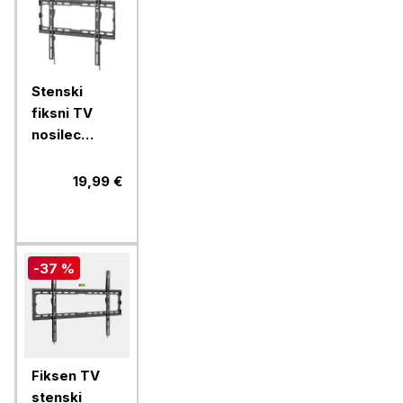
Stenski
fiksni TV
nosilec
32''-70''
MANHATTAN,
19,99 €
40kg, črne
barve, ultra
tanek
-37 %
Fiksen TV
stenski