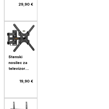
56'', do 45
29,90 €
kg
Stenski
nosilec za
televizor
Vonhaus s
popolnim
19,90 €
nagibom in
zasukom