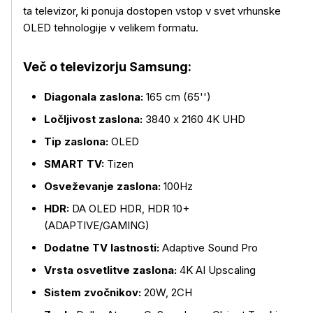
ta televizor, ki ponuja dostopen vstop v svet vrhunske
OLED tehnologije v velikem formatu.
Več o televizorju Samsung:
Diagonala zaslona:
165 cm (65'')
Ločljivost zaslona:
3840 x 2160 4K UHD
Tip zaslona:
OLED
SMART TV:
Tizen
Osveževanje zaslona:
100Hz
HDR:
DA OLED HDR, HDR 10+
(ADAPTIVE/GAMING)
Dodatne TV lastnosti:
Adaptive Sound Pro
Več o izdelku
Vrsta osvetlitve zaslona:
4K AI Upscaling
Sistem zvočnikov:
20W, 2CH