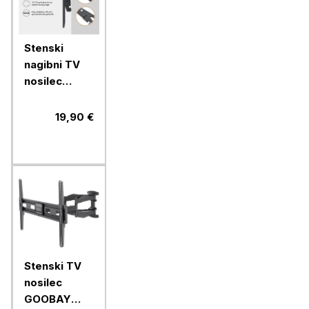
Stenski
nagibni TV
nosilec
VonHaus 32-
70 do 75kg
19,90 €
Stenski TV
nosilec
GOOBAY