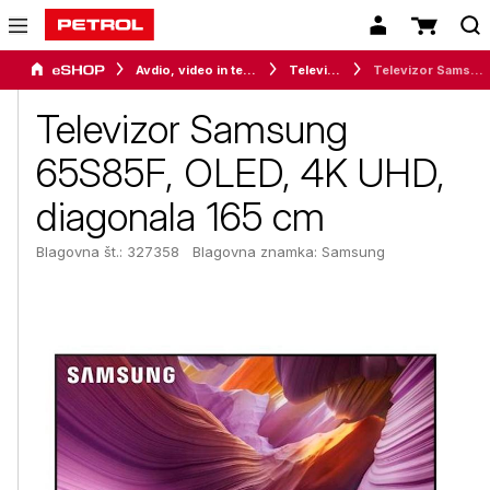
Avdio, video in telefonija
Televizorji
Televizor Samsung 65S85F, OLED, 4K UHD, diagonala 165 cm
Televizor Samsung
65S85F, OLED, 4K UHD,
diagonala 165 cm
Blagovna št.: 327358
Blagovna znamka:
Samsung