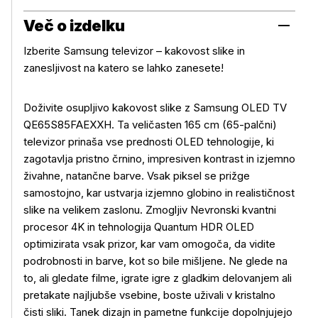
Več o izdelku
Izberite Samsung televizor – kakovost slike in
zanesljivost na katero se lahko zanesete!
Doživite osupljivo kakovost slike z Samsung OLED TV
QE65S85FAEXXH. Ta veličasten 165 cm (65-palčni)
televizor prinaša vse prednosti OLED tehnologije, ki
zagotavlja pristno črnino, impresiven kontrast in izjemno
živahne, natančne barve. Vsak piksel se prižge
samostojno, kar ustvarja izjemno globino in realističnost
slike na velikem zaslonu. Zmogljiv Nevronski kvantni
procesor 4K in tehnologija Quantum HDR OLED
optimizirata vsak prizor, kar vam omogoča, da vidite
podrobnosti in barve, kot so bile mišljene. Ne glede na
to, ali gledate filme, igrate igre z gladkim delovanjem ali
pretakate najljubše vsebine, boste uživali v kristalno
čisti sliki. Tanek dizajn in pametne funkcije dopolnjujejo