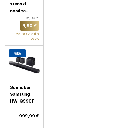
stenski
nosilec
VonHaus 37-
15,90 €
70'', do 35
9,90 €
kg
za 30 Zlatih
točk
Soundbar
Samsung
HW-Q990F
999,99 €