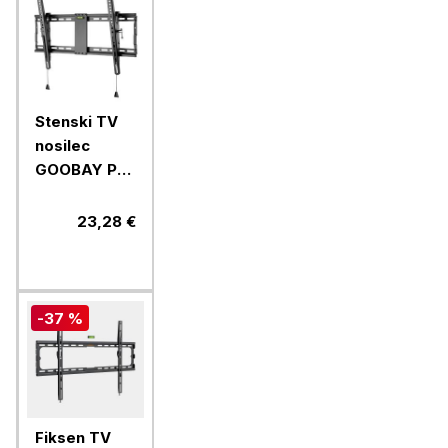
Stenski TV
nosilec
GOOBAY Pro
TILT L 94-
178cm/37-
23,28 €
70" do 70kg
-37 %
Fiksen TV