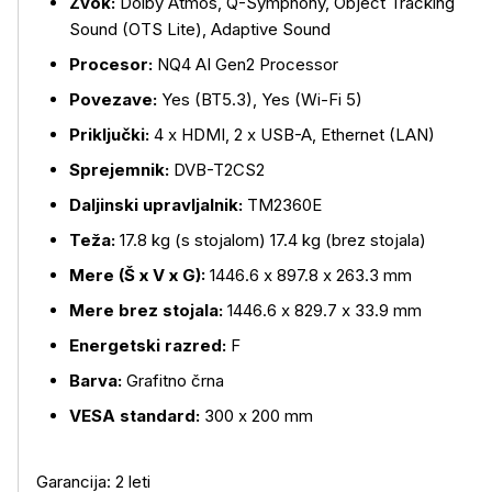
Zvok:
Dolby Atmos, Q-Symphony, Object Tracking
Sound (OTS Lite), Adaptive Sound
Procesor:
NQ4 AI Gen2 Processor
Povezave:
Yes (BT5.3), Yes (Wi-Fi 5)
Priključki:
4 x HDMI, 2 x USB-A, Ethernet (LAN)
Sprejemnik:
DVB-T2CS2
Daljinski upravljalnik:
TM2360E
Teža:
17.8 kg (s stojalom) 17.4 kg (brez stojala)
Mere (Š x V x G):
1446.6 x 897.8 x 263.3 mm
Mere brez stojala:
1446.6 x 829.7 x 33.9 mm
Energetski razred:
F
Barva:
Grafitno črna
VESA standard:
300 x 200 mm
Garancija: 2 leti