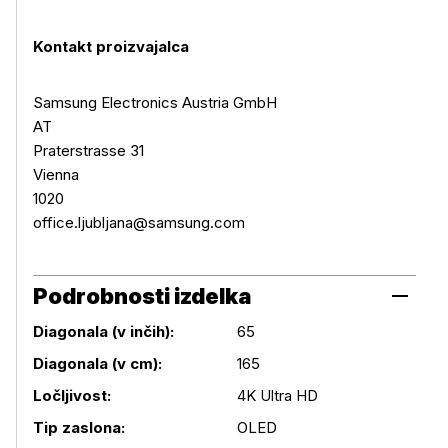
Kontakt proizvajalca
Samsung Electronics Austria GmbH
AT
Praterstrasse 31
Vienna
1020
office.ljubljana@samsung.com
Podrobnosti izdelka
Diagonala (v inčih):
65
Diagonala (v cm):
165
Ločljivost:
4K Ultra HD
Podrobnosti izdelka
Tip zaslona:
OLED