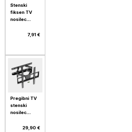
Stenski
fiksen TV
nosilec
VonHaus 15
do 42''
7,91 €
Pregibni TV
stenski
nosilec
VonHaus 24-
56'', do 45
29,90 €