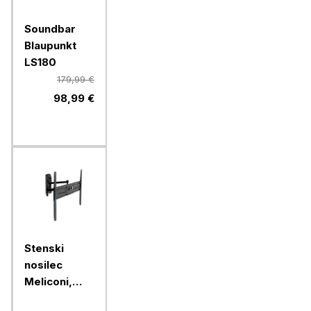
Soundbar
Blaupunkt
LS180
179,99 €
98,99 €
Stenski
nosilec
Meliconi,
FlatStyle