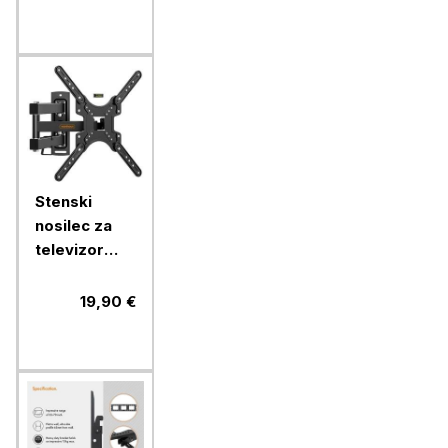
kg
Stenski
nosilec za
televizor
Vonhaus s
popolnim
19,90 €
nagibom in
zasukom